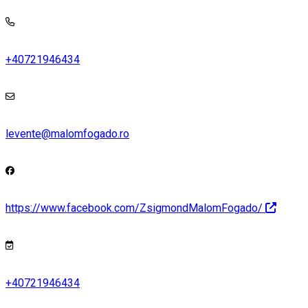
+40721946434
levente@malomfogado.ro
https://www.facebook.com/ZsigmondMalomFogado/
+40721946434