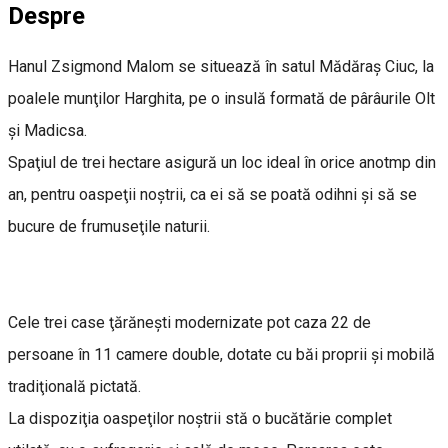
Despre
Hanul Zsigmond Malom se situează în satul Mădăraş Ciuc, la
poalele munţilor Harghita, pe o insulă formată de pârâurile Olt
şi Madicsa.
Spaţiul de trei hectare asigură un loc ideal în orice anotmp din
an, pentru oaspeţii noştrii, ca ei să se poată odihni şi să se
bucure de frumuseţile naturii.
Cele trei case ţărăneşti modernizate pot caza 22 de
persoane în 11 camere double, dotate cu băi proprii şi mobilă
tradiţională pictată.
La dispoziţia oaspeţilor noştrii stă o bucătărie complet