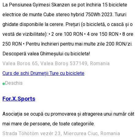
La Pensiunea Gyimesi Skanzen se pot închiria 15 biciclete
electrice de munte Cube stereo hybrid 750Wh 2023. Tururi
ghidate disponibile la cerere. Prețuri (o bicicletă, o cască și o
vestă de vizibilitate): • 2 ore 100 RON • 4 ore 150 RON • 8 ore
250 RON • Pentru închirieri pentru mai multe zile 200 RON/zi.
Descoperă valea Ghimeșului cu bicicleta!
Valea Boros 65, Valea Boroș 537149, Romania
Curs de schi
Drumeții
Ture cu biciclete
Deschis
For.X.Sports
Asociația se ocupă cu promovarea și atragerea unui număr cât
mai mare de persoane, de toate categoriile.
Strada Töhötöm vezér 23, Miercurea Ciuc, Romania