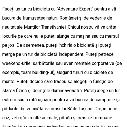
Faceți un tur cu bicicleta cu "Adventure Expert" pentru a vă
bucura de frumusețea naturii României și de vederile de
neuitat ale Munților Transilvaniei. Ghidul nostru vă va arăta
locurile pe care nu le puteți ajunge cu mașina sau cu mersul
pe jos. De asemenea, puteți închiria o bicicletă și puteți
merge pe un tur de bicicletă independent. Puteți petrece
weekend-urile, sărbătorile sau evenimentele corporative (de
exemplu, team building-ul), alegând tururi cu biciclete de
munte. Puteți decide care traseu să alegeți în funcție de
starea fizică și dorințele dumneavoastră. Puteți alege un tur
extrem sau o rută ușoară pentru a vă bucura de câmpurile și
pădurile din vecinătatea orașului Băile Tușnad. Dar, în orice
caz, veți găsi multe animale, păsări și peisaje frumoase.
Numărul de persoane: individual sau în grupuri de 5 sau mai