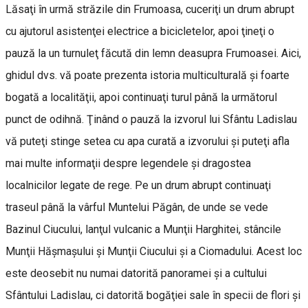
Lăsaţi în urmă străzile din Frumoasa, cuceriţi un drum abrupt
cu ajutorul asistenţei electrice a bicicletelor, apoi ţineţi o
pauză la un turnuleţ făcută din lemn deasupra Frumoasei. Aici,
ghidul dvs. vă poate prezenta istoria multiculturală şi foarte
bogată a localităţii, apoi continuaţi turul până la următorul
punct de odihnă. Ţinând o pauză la izvorul lui Sfântu Ladislau
vă puteţi stinge setea cu apa curată a izvorului şi puteţi afla
mai multe informaţii despre legendele şi dragostea
localnicilor legate de rege. Pe un drum abrupt continuaţi
traseul până la vârful Muntelui Păgân, de unde se vede
Bazinul Ciucului, lanţul vulcanic a Munţii Harghitei, stâncile
Munţii Hăşmaşului şi Munţii Ciucului şi a Ciomadului. Acest loc
este deosebit nu numai datorită panoramei şi a cultului
Sfântului Ladislau, ci datorită bogăţiei sale în specii de flori şi