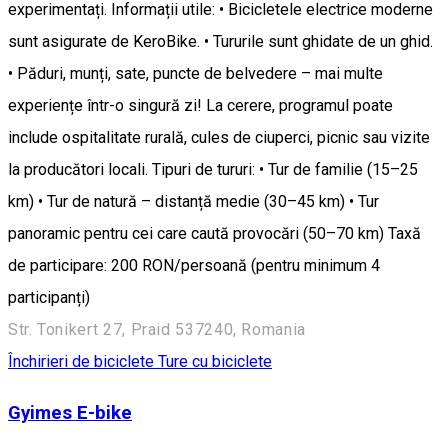
experimentați. Informații utile: • Bicicletele electrice moderne
sunt asigurate de KeroBike. • Tururile sunt ghidate de un ghid.
• Păduri, munți, sate, puncte de belvedere – mai multe
experiențe într-o singură zi! La cerere, programul poate
include ospitalitate rurală, cules de ciuperci, picnic sau vizite
la producători locali. Tipuri de tururi: • Tur de familie (15–25
km) • Tur de natură – distanță medie (30–45 km) • Tur
panoramic pentru cei care caută provocări (50–70 km) Taxă
de participare: 200 RON/persoană (pentru minimum 4
participanți)
Str. Tonikert 27, Praid 537240, Romania
Închirieri de biciclete
Ture cu biciclete
Gyimes E-bike