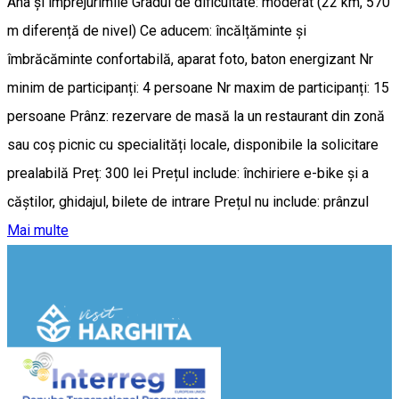
Ana și împrejurimile Gradul de dificultate: moderat (22 km, 570
m diferență de nivel) Ce aducem: încălțăminte și
îmbrăcăminte confortabilă, aparat foto, baton energizant Nr
minim de participanți: 4 persoane Nr maxim de participanți: 15
persoane Prânz: rezervare de masă la un restaurant din zonă
sau coș picnic cu specialități locale, disponibile la solicitare
prealabilă Preț: 300 lei Prețul include: închiriere e-bike și a
căștilor, ghidajul, bilete de intrare Prețul nu include: prânzul
Mai multe