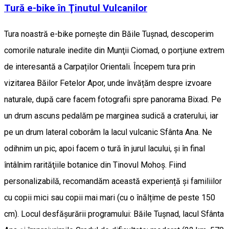
Tură e-bike în Ţinutul Vulcanilor
Tura noastră e-bike pornește din Băile Tușnad, descoperim
comorile naturale inedite din Munţii Ciomad, o porțiune extrem
de interesantă a Carpaților Orientali. Începem tura prin
vizitarea Băilor Fetelor Apor, unde învățăm despre izvoare
naturale, după care facem fotografii spre panorama Bixad. Pe
un drum ascuns pedalăm pe marginea sudică a craterului, iar
pe un drum lateral coborâm la lacul vulcanic Sfânta Ana. Ne
odihnim un pic, apoi facem o tură în jurul lacului, și în final
întâlnim rarităţiile botanice din Tinovul Mohoş. Fiind
personalizabilă, recomandăm această experiență și familiilor
cu copii mici sau copii mai mari (cu o înălțime de peste 150
cm). Locul desfășurării programului: Băile Tușnad, lacul Sfânta