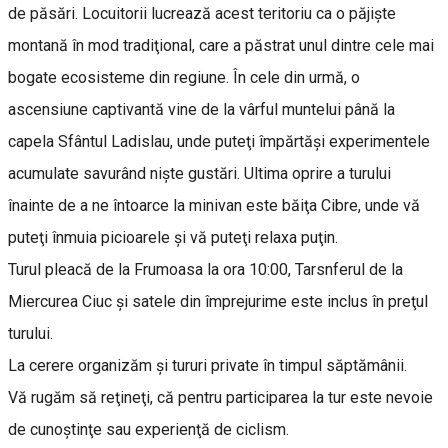
de păsări. Locuitorii lucrează acest teritoriu ca o păjişte
montană în mod tradiţional, care a păstrat unul dintre cele mai
bogate ecosisteme din regiune. În cele din urmă, o
ascensiune captivantă vine de la vârful muntelui până la
capela Sfântul Ladislau, unde puteţi împărtăşi experimentele
acumulate savurând nişte gustări. Ultima oprire a turului
înainte de a ne întoarce la minivan este băiţa Cibre, unde vă
puteţi înmuia picioarele şi vă puteţi relaxa puţin.
Turul pleacă de la Frumoasa la ora 10:00, Tarsnferul de la
Miercurea Ciuc şi satele din împrejurime este inclus în preţul
turului.
La cerere organizăm şi tururi private în timpul săptămânii.
Vă rugăm să reţineţi, că pentru participarea la tur este nevoie
de cunoştinţe sau experienţă de ciclism.