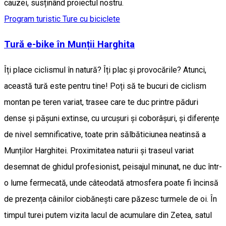
cauzei, susținând proiectul nostru.
Program turistic
Ture cu biciclete
Tură e-bike în Munții Harghita
Îți place ciclismul în natură? Îți plac și provocările? Atunci,
această tură este pentru tine! Poți să te bucuri de ciclism
montan pe teren variat, trasee care te duc printre păduri
dense și pășuni extinse, cu urcuşuri şi coborâşuri, și diferențe
de nivel semnificative, toate prin sălbăticiunea neatinsă a
Munților Harghitei. Proximitatea naturii și traseul variat
desemnat de ghidul profesionist, peisajul minunat, ne duc într-
o lume fermecată, unde câteodată atmosfera poate fi încinsă
de prezența câinilor ciobănești care păzesc turmele de oi. În
timpul turei putem vizita lacul de acumulare din Zetea, satul