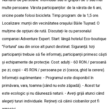
multe persoane. Vârsta participanților: de la vârsta de 6 ani,
oricine poate folosi bicicleta. Timp program: de la 1,5 ore.
Localizare: munții din vecinătatea orașului Băile Tușnad. O
mulțime de opțiuni de rută. Discutați-le cu personalul
companiei Adventure Expert. Start: lângă hotelul Eco-boutique
"Fortuna" sau din orice alt punct destinat. Siguranță: toți
participanții trebuie să fie informați, participanții primesc căști
și echipamente de protecție. Cost: adulți - 60 RON / persoană
pe zi; copii - 45 RON / persoana pe zi (casca, ghid la cerere).
Informații suplimentare: - Programul este disponibil în
primăvara, vara, toamna (când nu este zăpadă). - Acest tur
este ecologic și nu dăunează naturii. - Aveți grijă atunci când
alegeți tururi individuale. Rețineți că câinii ciobanilor pot fi
agresivi.