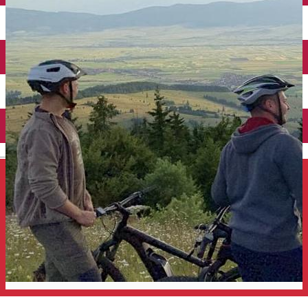
Închirieri auto
Închirieri de biciclete
English