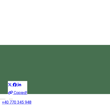
Tură eMTB pentru grupuri în
Munţii Ciucului
Ture cu biciclete
Distribuie
Copied!
Magyar
+40 770 345 948