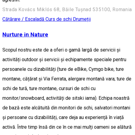
Strada Kovács Miklós 68, Băile Tușnad 535100, Romania
Cățărare / Escaladă
Curs de schi
Drumeții
Nurture in Nature
Scopul nostru este de a oferi o gamă largă de servicii și
activități outdoor și servicii și echipamente speciale pentru
persoanele cu dizabilități (ture de eBike, Cymgo bike, ture
montane, cățărat și Via Ferrata, alergare montană vara; ture de
schi de tură, ture montane, cursuri de schi cu
monitor/snowboard, activități de sitski iarna). Echipa noastră
de bază este alcătuită din monitori de schi, salvatori montani
și persoane cu dizabilități, care deja au experiență în viață
activă. Între timp însă din ce în ce mai mulți oameni se alătură