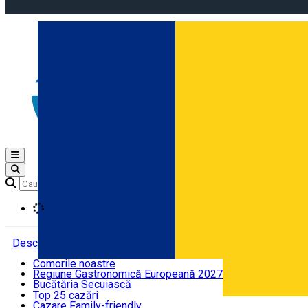
Open main menu
Loading
Descoperă
Comorile noastre
Regiune Gastronomică Europeană 2027
Unde poți dormi
Bucătăria Secuiască
Ghid Audio
Top 25 cazări
Harghita legendară
Cazare Family-friendly
Română
Ce să mănânci și ce să bei