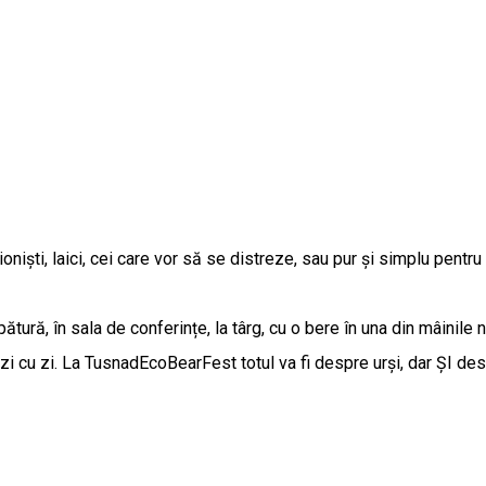
fesioniști, laici, cei care vor să se distreze, sau pur și simplu pen
ătură, în sala de conferințe, la târg, cu o bere în una din mâinile 
zi cu zi. La TusnadEcoBearFest totul va fi despre urși, dar ȘI de