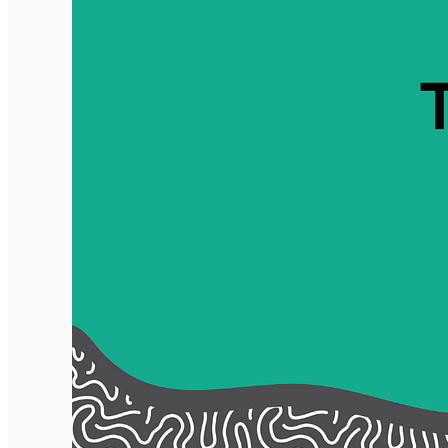
Închirieri de biciclete
English