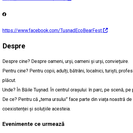
https://www.facebook.com/TusnadEcoBearFest
Despre
Despre cine? Despre oameni, urși, oameni și urși, conviețuire.
Pentru cine? Pentru copii, adulți, bătrâni, localnici, turiști, pro
plăcut.
Unde? În Băile Tușnad. În centrul orașului: în parc, pe scenă, pe p
De ce? Pentru că „tema ursului” face parte din viața noastră de 
coexistenței și soluțiile acesteia.
Evenimente ce urmează