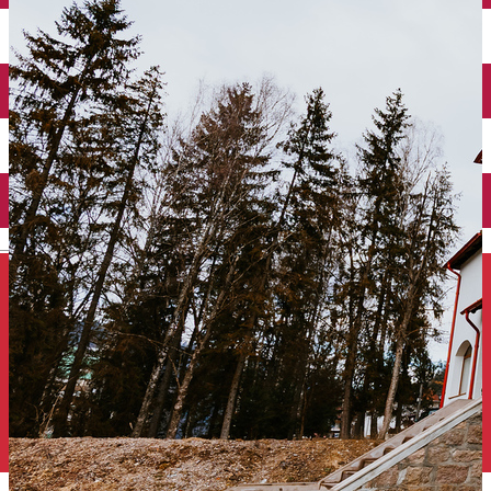
Închirieri auto
Închirieri de biciclete
English