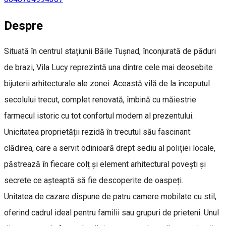
Despre
Situată în centrul stațiunii Băile Tușnad, înconjurată de păduri
de brazi, Vila Lucy reprezintă una dintre cele mai deosebite
bijuterii arhitecturale ale zonei. Această vilă de la începutul
secolului trecut, complet renovată, îmbină cu măiestrie
farmecul istoric cu tot confortul modern al prezentului.
Unicitatea proprietății rezidă în trecutul său fascinant:
clădirea, care a servit odinioară drept sediu al poliției locale,
păstrează în fiecare colț și element arhitectural povești și
secrete ce așteaptă să fie descoperite de oaspeți.
Unitatea de cazare dispune de patru camere mobilate cu stil,
oferind cadrul ideal pentru familii sau grupuri de prieteni. Unul