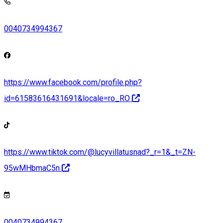
0040734994367
https://www.facebook.com/profile.php?
id=61583616431691&locale=ro_RO
https://www.tiktok.com/@lucyvillatusnad?_r=1&_t=ZN-
95wMHbmaC5n
0040734994367