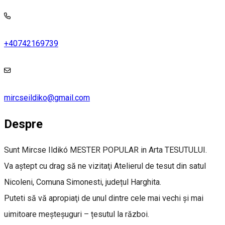
+40742169739
mircseildiko@gmail.com
Despre
Sunt Mircse Ildikó MESTER POPULAR in Arta TESUTULUI.
Va aştept cu drag să ne vizitaţi Atelierul de tesut din satul
Nicoleni, Comuna Simonesti, județul Harghita.
Puteti să vă apropiaţi de unul dintre cele mai vechi şi mai
uimitoare meşteşuguri – țesutul la război.