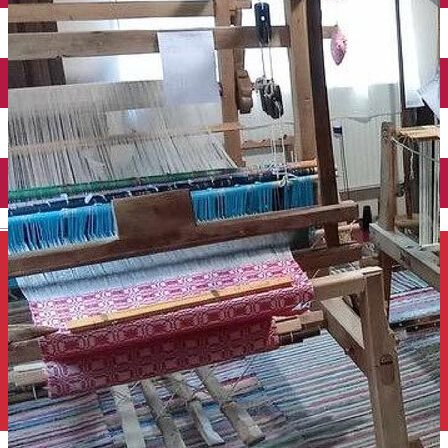
Închirieri auto
Închirieri de biciclete
English