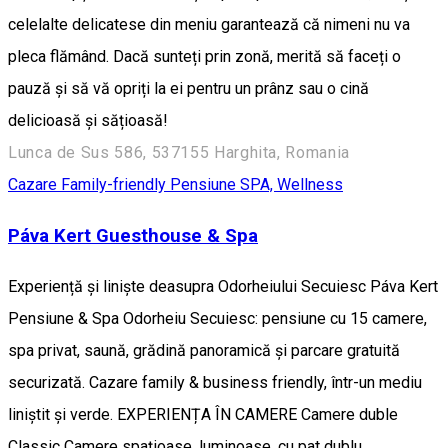
celelalte delicatese din meniu garantează că nimeni nu va
pleca flămând. Dacă sunteți prin zonă, merită să faceți o
pauză și să vă opriți la ei pentru un prânz sau o cină
delicioasă și sățioasă!
Lunca de Sus 586, 537155 Harghita, Romania
Cazare Family-friendly
Pensiune
SPA, Wellness
Páva Kert Guesthouse & Spa
Experiență și liniște deasupra Odorheiului Secuiesc Páva Kert
Pensiune & Spa Odorheiu Secuiesc: pensiune cu 15 camere,
spa privat, saună, grădină panoramică și parcare gratuită
securizată. Cazare family & business friendly, într-un mediu
liniștit și verde. EXPERIENȚA ÎN CAMERE Camere duble
Classic Camere spațioase, luminoase, cu pat dublu