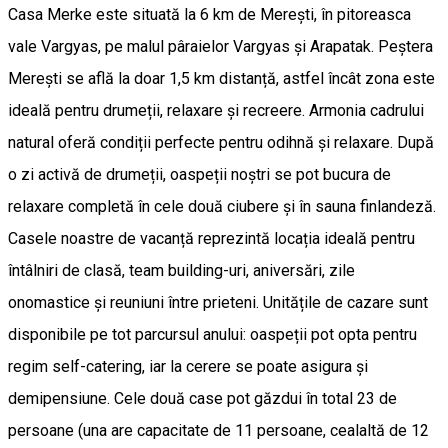
Casa Merke este situată la 6 km de Merești, în pitoreasca
vale Vargyas, pe malul pâraielor Vargyas și Arapatak. Peștera
Merești se află la doar 1,5 km distanță, astfel încât zona este
ideală pentru drumeții, relaxare și recreere. Armonia cadrului
natural oferă condiții perfecte pentru odihnă și relaxare. După
o zi activă de drumeții, oaspeții noștri se pot bucura de
relaxare completă în cele două ciubere și în sauna finlandeză.
Casele noastre de vacanță reprezintă locația ideală pentru
întâlniri de clasă, team building-uri, aniversări, zile
onomastice și reuniuni între prieteni. Unitățile de cazare sunt
disponibile pe tot parcursul anului: oaspeții pot opta pentru
regim self-catering, iar la cerere se poate asigura și
demipensiune. Cele două case pot găzdui în total 23 de
persoane (una are capacitate de 11 persoane, cealaltă de 12