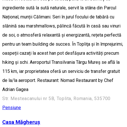
ingrediente sută la sută naturale, servit la stâna din Parcul
Național, munții Călimani. Seri în jurul focului de tabără cu
slănină sau marshmallows, pălincă făcută în casă sau vinuri
de soi, o atmosferă relaxantă și energizantă, rețeta perfectă
pentru un team building de succes. În Topliţa și în împrejurimi,
oaspeții cazați la acest han pot desfășura activități precum
hiking și schi. Aeroportul Transilvania Târgu Mureș se află la
115 km, iar proprietatea oferă un serviciu de transfer gratuit
de la/la aeroport. Restaurant: Nomad Restaurant by Chef
Adrian Gagea
Str. Mesteacanului nr 5B, Toplita, Romania, 535700
Pensiune
Casa Măgheruș