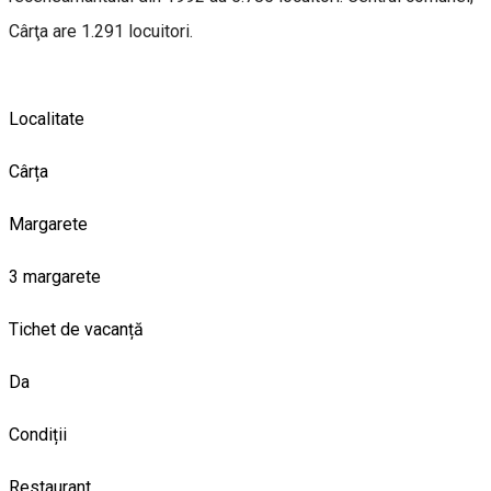
Cârţa are 1.291 locuitori.
Localitate
Cârța
Margarete
3 margarete
Tichet de vacanță
Da
Condiții
Restaurant