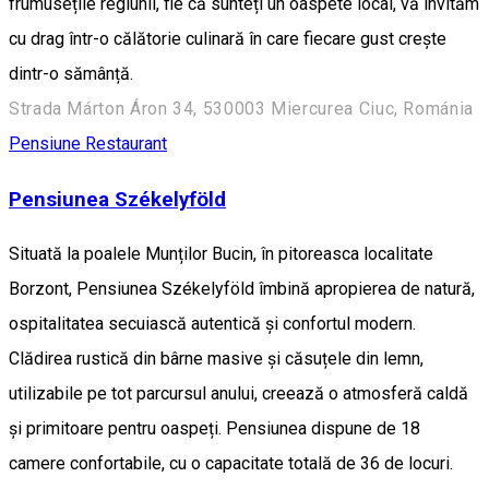
frumusețile regiunii, fie că sunteți un oaspete local, vă invităm
cu drag într-o călătorie culinară în care fiecare gust crește
dintr-o sămânță.
Strada Márton Áron 34, 530003 Miercurea Ciuc, Románia
Pensiune
Restaurant
Pensiunea Székelyföld
Situată la poalele Munților Bucin, în pitoreasca localitate
Borzont, Pensiunea Székelyföld îmbină apropierea de natură,
ospitalitatea secuiască autentică și confortul modern.
Clădirea rustică din bârne masive și căsuțele din lemn,
utilizabile pe tot parcursul anului, creează o atmosferă caldă
și primitoare pentru oaspeți. Pensiunea dispune de 18
camere confortabile, cu o capacitate totală de 36 de locuri.