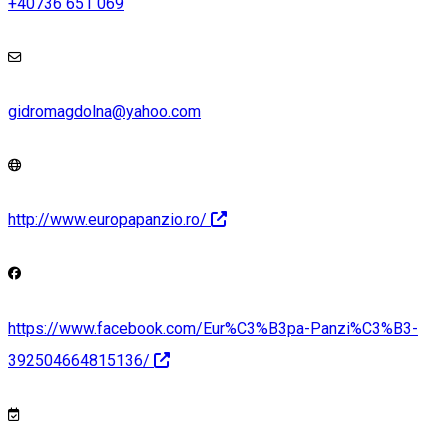
+40736 651 069
gidromagdolna@yahoo.com
http://www.europapanzio.ro/
https://www.facebook.com/Eur%C3%B3pa-Panzi%C3%B3-
392504664815136/