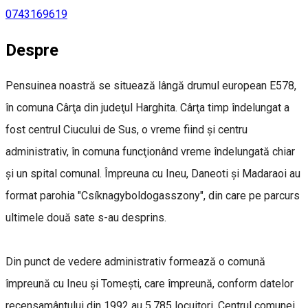
0743169619
Despre
Pensuinea noastră se situează lângă drumul european E578,
în comuna Cârţa din judeţul Harghita. Cârţa timp îndelungat a
fost centrul Ciucului de Sus, o vreme fiind şi centru
administrativ, în comuna funcţionând vreme îndelungată chiar
şi un spital comunal. Împreuna cu Ineu, Daneoti şi Madaraoi au
format parohia "Csíknagyboldogasszony", din care pe parcurs
ultimele două sate s-au desprins.
Din punct de vedere administrativ formează o comună
împreună cu Ineu şi Tomeşti, care împreună, conform datelor
recensamântului din 1992 au 5.785 locuitori. Centrul comunei,