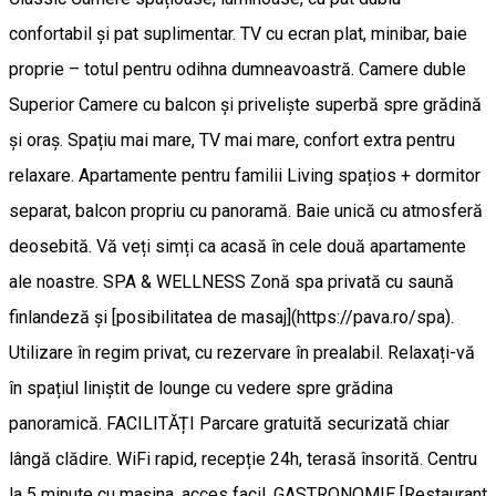
confortabil și pat suplimentar. TV cu ecran plat, minibar, baie
proprie – totul pentru odihna dumneavoastră. Camere duble
Superior Camere cu balcon și priveliște superbă spre grădină
și oraș. Spațiu mai mare, TV mai mare, confort extra pentru
relaxare. Apartamente pentru familii Living spațios + dormitor
separat, balcon propriu cu panoramă. Baie unică cu atmosferă
deosebită. Vă veți simți ca acasă în cele două apartamente
ale noastre. SPA & WELLNESS Zonă spa privată cu saună
finlandeză și [posibilitatea de masaj](https://pava.ro/spa).
Utilizare în regim privat, cu rezervare în prealabil. Relaxați-vă
în spațiul liniștit de lounge cu vedere spre grădina
panoramică. FACILITĂȚI Parcare gratuită securizată chiar
lângă clădire. WiFi rapid, recepție 24h, terasă însorită. Centru
la 5 minute cu mașina, acces facil. GASTRONOMIE [Restaurant