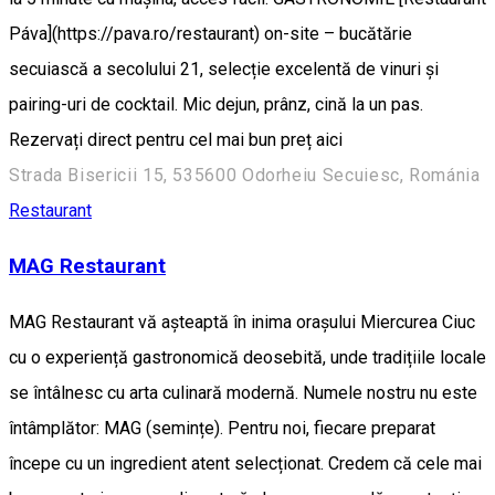
Páva](https://pava.ro/restaurant) on-site – bucătărie
secuiască a secolului 21, selecție excelentă de vinuri și
pairing-uri de cocktail. Mic dejun, prânz, cină la un pas.
Rezervați direct pentru cel mai bun preț aici
Strada Bisericii 15, 535600 Odorheiu Secuiesc, Románia
Restaurant
MAG Restaurant
MAG Restaurant vă așteaptă în inima orașului Miercurea Ciuc
cu o experiență gastronomică deosebită, unde tradițiile locale
se întâlnesc cu arta culinară modernă. Numele nostru nu este
întâmplător: MAG (semințe). Pentru noi, fiecare preparat
începe cu un ingredient atent selecționat. Credem că cele mai