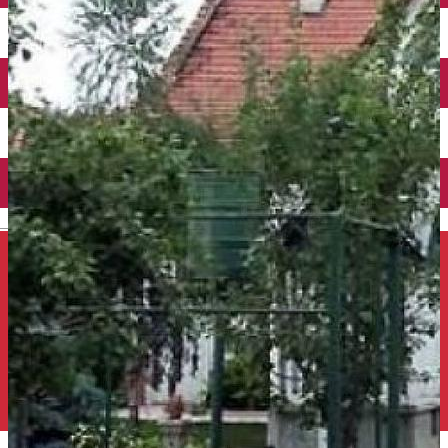
Închirieri auto
Închirieri de biciclete
English