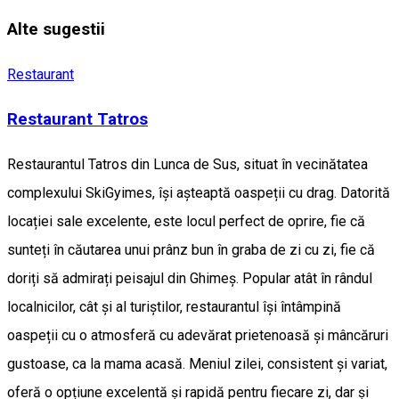
Alte sugestii
Restaurant
Restaurant Tatros
Restaurantul Tatros din Lunca de Sus, situat în vecinătatea
complexului SkiGyimes, își așteaptă oaspeții cu drag. Datorită
locației sale excelente, este locul perfect de oprire, fie că
sunteți în căutarea unui prânz bun în graba de zi cu zi, fie că
doriți să admirați peisajul din Ghimeș. Popular atât în rândul
localnicilor, cât și al turiștilor, restaurantul își întâmpină
oaspeții cu o atmosferă cu adevărat prietenoasă și mâncăruri
gustoase, ca la mama acasă. Meniul zilei, consistent și variat,
oferă o opțiune excelentă și rapidă pentru fiecare zi, dar și