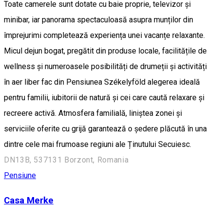
Toate camerele sunt dotate cu baie proprie, televizor și
minibar, iar panorama spectaculoasă asupra munților din
împrejurimi completează experiența unei vacanțe relaxante.
Micul dejun bogat, pregătit din produse locale, facilitățile de
wellness și numeroasele posibilități de drumeții și activități
în aer liber fac din Pensiunea Székelyföld alegerea ideală
pentru familii, iubitorii de natură și cei care caută relaxare și
recreere activă. Atmosfera familială, liniștea zonei și
serviciile oferite cu grijă garantează o ședere plăcută în una
dintre cele mai frumoase regiuni ale Ținutului Secuiesc.
DN13B, 537131 Borzont, Romania
Pensiune
Casa Merke