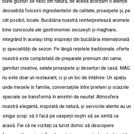
bune gusturi se nasc din natură, de aceea acordăm o atenție
deosebită folosirii ingredientelor de calitate, proaspete și, pe
cât posibil, locale. Bucătăria noastră reinterpretează aromele
bine cunoscute ale gastronomiei secuiești și maghiare,
integrând în același timp inspirații din bucătăria internațională
și specialități de sezon. Pe lângă rețetele tradiționale, oferta
noastră este completată de preparate premium din carne,
garnituri creative, salate proaspete și deserturi de casă. MAG
nu este doar un restaurant, ci și un loc de întâlnire. Un spațiu
unde mesele în familie, conversațiile între prieteni și ocaziile
speciale se transformă în amintiri de neuitat. Atmosfera
noastră elegantă, inspirată de natură, și serviciile atente au un
singur scop: să îi facă pe oaspeții noștri să se simtă ca
acasă. Fie că ne vizitați ca turist dornic să descopere