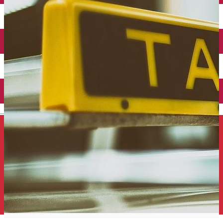
Închirieri auto
Închirieri de biciclete
English