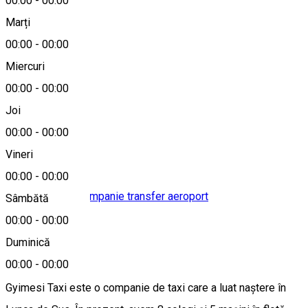
00:00
-
00:00
Despre
Marți
00:00
-
00:00
Zoli Taxi
Miercuri
00:00
-
00:00
Localitate
Joi
Gheorgheni
00:00
-
00:00
Vineri
Alte sugestii
00:00
-
00:00
Companie taxi
Companie transfer aeroport
Sâmbătă
Deschis
00:00
-
00:00
Duminică
Gyimesi Taxi
00:00
-
00:00
Gyimesi Taxi este o companie de taxi care a luat naștere în