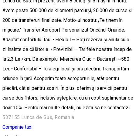
Lunca de Sus. În prezent, avem 8 colegi și 5 mașini în flotă.
Avem peste 500.000 de kilometri parcurși, 20.000 de curse și
200 de transferuri finalizate. Motto-ul nostru: „Te ținem în
mișcare.” Transfer Aeroport Personalizat Oricând. Oriunde.
Adaptat confortului tău. • Flexibil – Poți rezerva și anula cu o
zi înainte de călătorie. • Previzibil – Tarifele noastre încep de
la 2,3 Lei/km. De exemplu: Miercurea Ciuc – București ~580
Lei. • Confortabil – Tu alegi locul și ora plecării. Transportăm
oriunde în țară Acoperim toate aeroporturile, atât pentru
plecări, cât și pentru sosiri. În plus, oferim și servicii pentru
curse dus-întors, inclusiv așteptare, cu un cost suplimentar de
doar 10%. Pentru mai multe detalii, nu ezita să ne contactezi.
537155 Lunca de Sus, Romania
Companie taxi