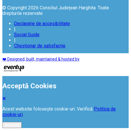
© Copyright 2026 Consiliul Județean Harghita. Toate
drepturile rezervate
Declarație de accesibilitate
|
Social Guide
|
Chestionar de satisfacție
❤️ Designed, built, maintained & hosted by
Acceptă Cookies
Acest website folosește cookie-uri. Verifică
Politica de
cookie-uri
Acceptă