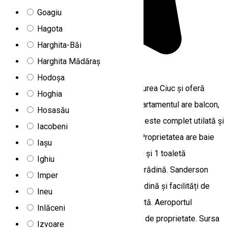
Goagiu
Hagota
Harghita-Băi
Harghita Mădăraș
5.0
2
recenzii
Hodoșa
Sanderson Apartments se află în Miercurea Ciuc şi oferă
Hoghia
piscină în aer liber și teren de tenis. Apartamentul are balcon,
Hosasău
terasă și cadă cu hidromasaj. Bucătăria este complet utilată şi
Iacobeni
include cuptor şi cuptor cu microunde. Proprietatea are baie
Iașu
cu cadă spa, încă 1 baie cu duș, precum și 1 toaletă
Ighiu
suplimentară. Camera oferă vedere la grădină. Sanderson
Imper
Apartments are cadă cu hidromasaj, grădină și facilități de
Ineu
grătar. Proprietatea oferă parcare gratuită. Aeroportul
Inlăceni
Internațional din Bacău se află la 85 km de proprietate. Sursa
Izvoare