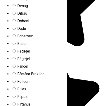
Deșag
Ditrău
Dobeni
Duda
Eghersec
Eliseni
Făgețel
Făgețel
Fâncel
Fântâna Brazilor
Feliceni
Filiaș
Filpea
Firtănuș