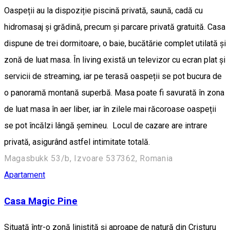
Oaspeții au la dispoziție piscină privată, saună, cadă cu
hidromasaj și grădină, precum și parcare privată gratuită. Casa
dispune de trei dormitoare, o baie, bucătărie complet utilată și
zonă de luat masa. În living există un televizor cu ecran plat și
servicii de streaming, iar pe terasă oaspeții se pot bucura de
o panoramă montană superbă. Masa poate fi savurată în zona
de luat masa în aer liber, iar în zilele mai răcoroase oaspeții
se pot încălzi lângă șemineu. Locul de cazare are intrare
privată, asigurând astfel intimitate totală.
Magasbukk 53/b, Izvoare 537362, Romania
Apartament
Casa Magic Pine
Situată într-o zonă liniștită și aproape de natură din Cristuru