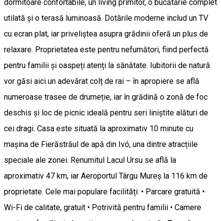
dormitoare confortabile, un living primitor, o bucătărie complet
utilată și o terasă luminoasă. Dotările moderne includ un TV
cu ecran plat, iar priveliștea asupra grădinii oferă un plus de
relaxare. Proprietatea este pentru nefumători, fiind perfectă
pentru familii și oaspeți atenți la sănătate. Iubitorii de natură
vor găsi aici un adevărat colț de rai – în apropiere se află
numeroase trasee de drumeție, iar în grădină o zonă de foc
deschis și loc de picnic ideală pentru seri liniștite alături de
cei dragi. Casa este situată la aproximativ 10 minute cu
mașina de Fierăstrăul de apă din Ivó, una dintre atracțiile
speciale ale zonei. Renumitul Lacul Ursu se află la
aproximativ 47 km, iar Aeroportul Târgu Mureș la 116 km de
proprietate. Cele mai populare facilități: • Parcare gratuită •
Wi-Fi de calitate, gratuit • Potrivită pentru familii • Camere