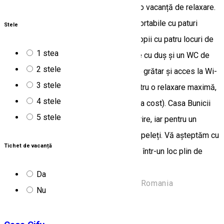
orașului Toplița, este locul ideal pentru o vacanță de relaxare.
Casa dispune de două dormitoare confortabile cu paturi
Stele
matrimoniale, un spațiu comun pentru copii cu patru locuri de
1 stea
dormit, o bucătărie complet utilată, baie cu duș și un WC de
2 stele
serviciu. Livingul spațios, terasă, loc de grătar și acces la Wi-
3 stele
Fi și TV adaugă un plus de confort. Pentru o relaxare maximă,
4 stele
oferim și un ciubăr cu hidromasaj (contra cost). Casa Bunicii
5 stele
funcționează în regim de autogospodărire, iar pentru un
confort sporit am instalat o centrală pe peleți. Vă așteptăm cu
Tichet de vacanță
drag să petreceți câteva zile de neuitat într-un loc plin de
căldură și tradiție!
Da
Sat.Nuțeni ,nr.410, Harghita 537120, Romania
Nu
Apartament