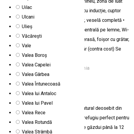
de păr, Smart TV) • Living: Canapea, șemineu, zonă de luat
Uilac
masa • Bucătărie complet utilată: Plită cu inducție, cuptor
Ulcani
electric, mașină de spălat vase, frigider, veselă completă •
Ulieș
Confort: Apă caldă non-stop, încălzire centrală pe lemne, Wi-
Văcărești
Fi, parcare proprie • Spații exterioare: Terasă, foișor cu grătar,
Vale
plită și cuptor • Relaxare: Saună și ciubăr (contra cost) Se
Valea Boroș
închiriază pentru minim 2 nopți.
Valea Capelei
Bilbor, nr. 71A, Bilbor 537020, Romania
Valea Gârbea
Apartament
Valea Întunecoasă
Casa Bradu
Valea lui Antaloc
Valea lui Pavel
Casa Bradu este situată într-un cadru natural deosebit din
Valea Rece
Sarmaș, Fundoaia, Harghita, oferind un refugiu perfect pentru
Valea Rotundă
relaxare în orice anotimp. Aceasta poate găzdui până la 12
Valea Strâmbă