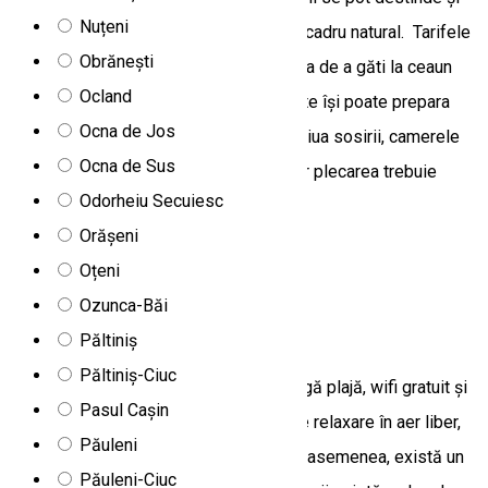
Nuțeni
bucura de momente de relaxare într-un cadru natural. Tarifele
Obrănești
nu includ mese, însă există posibilitatea de a găti la ceaun
Ocland
sau la grătar, astfel încât fiecare oaspete își poate prepara
Ocna de Jos
mâncarea după propriile preferințe. În ziua sosirii, camerele
Ocna de Sus
pot fi ocupate începând cu ora 15:00, iar plecarea trebuie
Odorheiu Secuiesc
efectuată până cel târziu la ora 10:00.
Orășeni
Izvoare 537362, Romania
Oțeni
Apartament
Ozunca-Băi
Apartament Salt Holiday
Păltiniș
Păltiniș-Ciuc
Salt Holiday din Praid oferă cazare, lângă plajă, wifi gratuit și
Pasul Cașin
parcare privată. Camerele au o zonă de relaxare în aer liber,
Păuleni
un TV cu ecran plat și o baie cu duș. De asemenea, există un
Păuleni-Ciuc