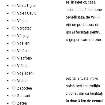
adulți și 4 copii, distribuiți în șase camere. În interior, casa
Valea Ugra
dispune de spații comune primitoare, precum o sală de mese
Valea Uzului
și un living cu șemineu, toate camerele beneficiază de Wi-Fi
Văleni
gratuit și TV prin cablu. În exterior, oaspeții se pot bucura de
Vargatac
un ciubăr încălzit, loc de joacă pentru copii și facilități pentru
Vărșag
grătar. Locul este ideal pentru familii sau grupuri care doresc
Vasileni
liniște, confort și aer curat.
Vidăcut
Apartament
Visafolio
Vlăhița
Casa Bunicii
Voșlăbeni
Casa Bunicii este un loc de cazare deosebită, situată într-o
Vrabia
zonă liniștită, construită în 2020, care îmbină perfect tradiția
Zăpodea
cu confortul actual. Amenajată în stil tradițional, dar cu facilități
Zencani
moderne, Casa Bunicii din Satul Nuțeni, la doar 3 km de centrul
Zetea