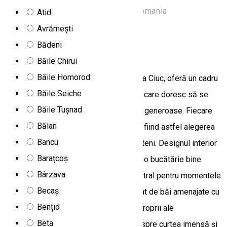
Strada Harghita Băi, Harghita-Băi, Romania
Atid
Apartament
Avrămești
Bădeni
Apartamente 4 FA
Băile Chirui
Băile Homorod
Apartamentele 4 Fa, situate în Miercurea Ciuc, oferă un cadru
Băile Seiche
modern și apropiat de natură pentru cei care doresc să se
Băile Tușnad
relaxeze, îmbinând confortul cu spațiile generoase. Fiecare
Bălan
casă dispune de șase locuri de cazare, fiind astfel alegerea
Bancu
ideală pentru familii sau grupuri de prieteni. Designul interior
Barațcoș
este definit de un living spațios, unit cu o bucătărie bine
Bârzava
echipată, care servește drept punct central pentru momentele
Becaș
petrecute împreună, totul fiind completat de băi amenajate cu
Bențid
gust și o atmosferă plăcută. Terasele proprii ale
Beta
apartamentelor oferă o vedere directă spre curtea imensă și