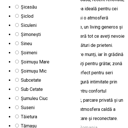
Șicasău
situată în localitatea Gălăuţaş – alegerea ideală pentru cei
Șiclod
care doresc liniște, aer curat de munte și o atmosferă
Siculeni
primitoare. Cu trei dormitoare luminoase, un living generos și
Șimonești
o baie confortabilă, această locuință oferă tot ce aveți nevoie
Sineu
pentru un sejur relaxant în familie sau alături de prieteni.
Șoimeni
Balconul oferă o priveliște superbă către munți, iar în grădină
Șoimușu Mare
vă așteaptă mobilier de exterior, facilități pentru grătar, zonă
Șoimușu Mic
de picnic și un șemineu în aer liber – perfect pentru seri
Subcetate
liniștite în mijlocul naturii. Casa Alex asigură intimitate prin
Sub Cetate
intrare separată și izolare fonică, iar pentru confortul
Șumuleu Ciuc
oaspeților sunt disponibile Wi-Fi gratuit, parcare privată și un
Suseni
lounge comun. Apropierea de natură și atmosfera caldă a
Tăietura
locului creează cadrul ideal pentru relaxare și reconectare.
Tămașu
Str. Centru Nr 97, Gălăuțaș 537120, Romania