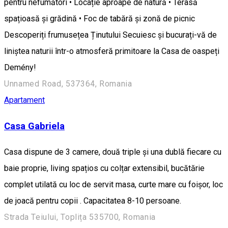
pentru nefumători • Locație aproape de natură • Terasă
spațioasă și grădină • Foc de tabără și zonă de picnic
Descoperiți frumusețea Ținutului Secuiesc și bucurați-vă de
liniștea naturii într-o atmosferă primitoare la Casa de oaspeți
Demény!
Unnamed Road, 537364, Romania
Apartament
Casa Gabriela
Casa dispune de 3 camere, două triple și una dublă fiecare cu
baie proprie, living spațios cu colțar extensibil, bucătărie
complet utilată cu loc de servit masa, curte mare cu foișor, loc
de joacă pentru copii . Capacitatea 8-10 persoane.
Strada Teiului, Toplița 535700, Romania