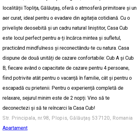
localității Toplița, Gălăuțaș, oferă o atmosferă primitoare și un
aer curat, ideal pentru o evadare din agitația cotidiană. Cu o
priveliște deosebită și un cadru natural liniștitor, Casa Cub
este locul perfect pentru a-ți încărca mintea și sufletul,
practicând mindfulness și reconectându-te cu natura. Casa
dispune de două unități de cazare confortabile: Cub A și Cub
B, fiecare având o capacitate de cazare pentru 4 persoane,
fiind potrivite atât pentru o vacanță în familie, cât și pentru o
escapadă cu prietenii. Pentru o experiență completă de
relaxare, sejurul minim este de 2 nopți. Vino să te
deconectezi și să te reîncarci la Casa Cub!
Str. Principala, nr.98, Plopis, Gălăuțaș 537120, Romania
Apartament