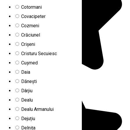
Cotormani
Covacipeter
Cozmeni
Crăciunel
Crișeni
Cristuru Secuiesc
Cușmed
Daia
Dănești
Dârjiu
Dealu
Dealu Armanului
Dejuțiu
Delnița