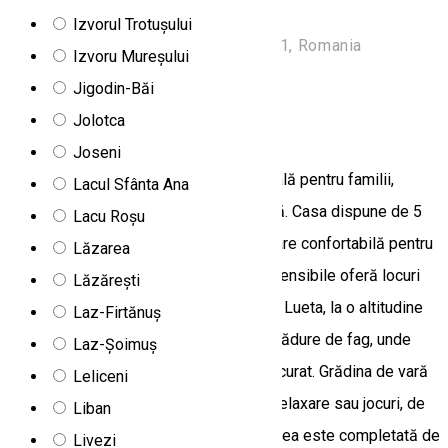
foto:https://www.booking.com
Izvorul Trotușului
Str.Principala Nr.220., Delniţa 537231, Romania
Izvoru Mureșului
Apartament
Jigodin-Băi
Jolotca
Apartamente Vágás
Joseni
Apartamentul Vágás este alegerea ideală pentru familii,
Lacul Sfânta Ana
grupuri de prieteni sau iubitori de natură. Casa dispune de 5
Lacu Roșu
camere spațioase și 2 băi, oferind cazare confortabilă pentru
Lăzarea
până la 12 persoane, iar 2 canapele extensibile oferă locuri
Lăzărești
suplimentare de dormit. Casa se află în Lueta, la o altitudine
Laz-Firtănuș
de 735 metri, pe un deal înconjurat de pădure de fag, unde
Laz-Șoimuș
oaspeții se pot bucura de liniște și aer curat. Grădina de vară
Leliceni
și curtea spațioasă sunt ideale pentru relaxare sau jocuri, de
Liban
exemplu la masa de ping-pong. Relaxarea este completată de
Livezi