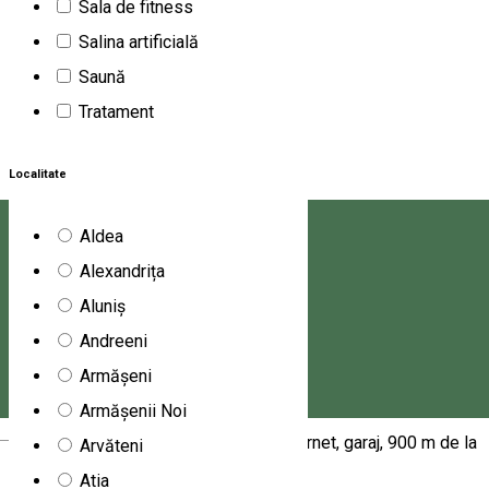
Sala de fitness
Pentru oaspeții cu copii, chalet-ul pune la dispoziție
Salina artificială
echipament de joacă în aer liber. Complexul are o zonă de
Saună
picnic unde puteți petrece o zi în aer liber. Cel mai apropiat
Tratament
aeroport este Aeroportul Internațional Bacău, la 114 km de
ALI HOUSE.
Localitate
1647 Lunca de Jos
Apartament
Aldea
Alexandrița
Apartament Dóri
Aluniș
Apartamentul de închiriat Dóri se află în stațiunea Harghita
Andreeni
Băi. Apartamentul pune la dispoziția turiștilor trei camere.
Armășeni
Parter: 2 bai, living, bucatarie si baie. Etaj: 3 camere. 2
Armășenii Noi
Magyar
televizoare. Centala termica, curte, internet, garaj, 900 m de la
Arvăteni
centru.
Atia