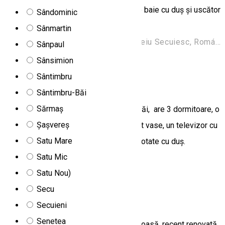
cu frigider și filtru de cafea, precum și o baie cu duș și uscător
Sândominic
de păr.
Sânmartin
Str. Constructorilor 2, 535600 Odorheiu Secuiesc, Románia
Sânpaul
Apartament
Sânsimion
Sântimbru
Burfa Cabin
Sântimbru-Băi
Sărmaș
Unitatea de cazare se află la Harghita Băi, are 3 dormitoare, o
Șașvereș
chicinetă cu frigider și mașină de spălat vase, un televizor cu
Satu Mare
ecran plat, o zonă de relaxare și 3 băi dotate cu duș.
Satu Mic
Harghita Băi, nr. 5
Satu Nou)
Apartament
Secu
Casa Alex
Secuieni
Senetea
Casa Alex este o unitat de cazare spațioasă, recent renovată,