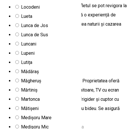
o cadă cu apă sărată, unde corpul și sufletul se pot revigora la
Locodeni
sfârșitul zilei. Apartamentul Vágás oferă o experiență de
Lueta
neuitat prin combinația dintre proximitatea naturii și cazarea
Lunca de Jos
confortabilă și bine echipată.
Lunca de Sus
DC29, Romania
Luncani
Apartament
Lupeni
Lutița
Apartament Fodor
Mădăraș
Măgheruș
Apartament Fodor este situat în Toplița. Proprietatea oferă
Mărtiniș
vedere la oraș. Apartamentul are 2 dormitoare, TV cu ecran
Martonca
plat cu canale prin satelit, bucătărie cu frigider și cuptor cu
Mătișeni
microunde, mașină de spălat și 1 baie cu bideu. Se asigură
Medișoru Mare
prosoape și lenjerie de pat.
Medișoru Mic
Strada Gării, Toplița 535700, Romania