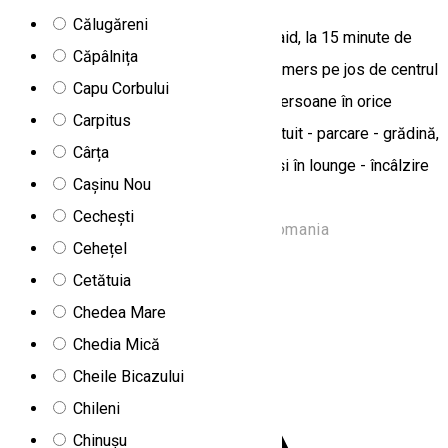
Călugăreni
Apartamentele Mirtur sunt situate în Praid, la 15 minute de
Căpâlnița
mers pe jos de Salină și la 5 minute de mers pe jos de centrul
Capu Corbului
de wellness. Cazarea poate găzdui 9 persoane în orice
Carpitus
perioadă a anului. Servicii: - internet gratuit - parcare - grădină,
Cârța
curte - bucatarie utilată - TV în camere și în lounge - încâlzire
Cașinu Nou
centrală - leagăn - filagoria cu gratar.
Cechești
Strada Minei 89/A, Praid 537240, Romania
Cehețel
Apartament
Cetătuia
Apartamente Sanderson
Chedea Mare
Chedia Mică
Cheile Bicazului
Chileni
Chinușu