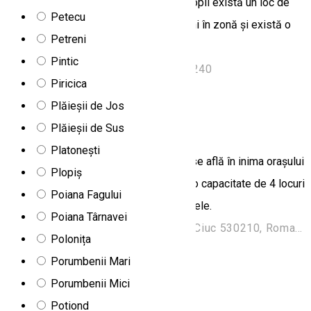
frigider și o mașină de cafea. Pentru copii există un loc de
Petecu
joacă. Oaspeții pot face drumeții și schi în zonă și există o
Petreni
grădină în incintă.
Pintic
Tanórok 1158, Parajd, Romania, 537240
Piricica
Apartament
Plăieșii de Jos
Apartament San Gennaro
Plăieșii de Sus
Platonești
Apartamentul de închiriat San Gennaro se află în inima orașului
Plopiș
Miercurea Ciuc. Unitatea de cazare cu o capacitate de 4 locuri
Poiana Fagului
oferă cazare și masă în condiții de 3 stele.
Poiana Târnavei
Strada Petőfi Sándor 15, Miercurea Ciuc 530210, Romania
Polonița
Apartament
Porumbenii Mari
Porumbenii Mici
Bazalt Apartments
Potiond