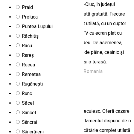
Bazalt Apartments se află în Miercurea-Ciuc, în județul
Praid
Harghita, oferind cazare cu parcare privată gratuită. Fiecare
Preluca
apartament include o bucătărie complet utilată, cu un cuptor
Puntea Lupului
cu microunde, o zonă de luat masa, un TV cu ecran plat cu
Răchitiș
canale prin cablu și o baie privată cu bideu. De asemenea,
Racu
sunt disponibile frigidere, plită, prăjitor de pâine, ceainic și
Rareș
aparat de cafea. Unitatea are o grădină și o terasă.
Recea
Aratasteto, Miercurea Ciuc 530141, Romania
Remetea
Apartament
Rugănești
Runc
Bethlen apartman
Săcel
Bethlen Apartman se află în Odorheiu Secuiesc. Oferă cazare
Sâncel
cu Wi-Fi gratuit și TV cu ecran plat. Apartamentul dispune de o
Sâncrai
cameră de dormit, o cameră de zi, o bucătărie complet utilată
Sâncrăieni