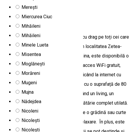
Merești
Apartament
Miercurea Ciuc
Apartament Gergely Attila
Mihăileni
Mihăileni
Apartamentul Gergely Attila îi așteaptă cu drag pe toți cei care
Minele Lueta
caută o cazare plăcută și confortabilă în localitatea Zetea-
Misentea
Izvoare. Pentru cei care sosesc cu mașina, este disponibilă o
Moglănești
parcare gratuită, iar în camere se oferă acces WiFi gratuit,
Morăreni
astfel încât vizitatorii se pot conecta oricând la internet cu
Mugeni
propriile dispozitive. Unitatea de cazre, cu o suprafață de 80
Mujna
m², este spațioasă și bine echipată, având un living, un
Nădejdea
dormitor, o baie, un WC separat și o bucătărie complet utilată.
Nicoleni
De asemenea, oaspeții se pot bucura de o grădină sau curte
Nicolești
privată, oferind un spațiu ideal pentru relaxare. În plus, este
Nicolești
disponibilă și o un ciubăr, unde vizitatorii se pot destinde și