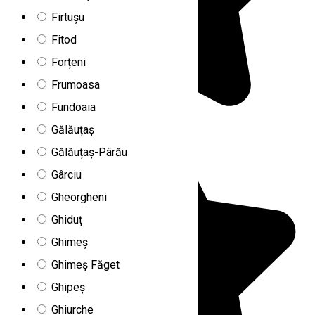
Firtușu
Fitod
Forțeni
Frumoasa
Fundoaia
Gălăuțaș
Gălăuțaș-Pârău
Gârciu
Gheorgheni
Ghiduț
Ghimeș
Ghimeș Făget
Ghipeș
Ghiurche