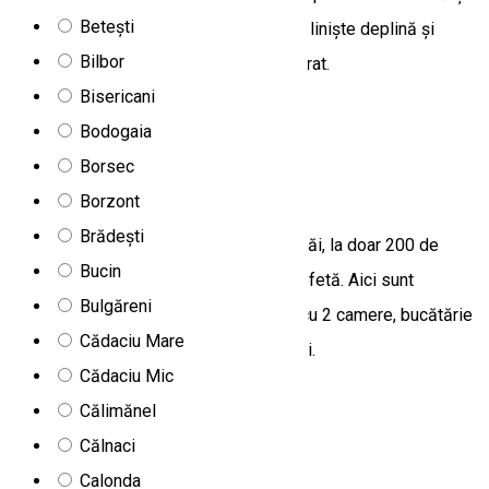
Betești
plină de verdeață, asigurând oaspeților liniște deplină și
Bilbor
posibilitatea de a se bucura de aerul curat.
Bisericani
Miercurea Ciuc, Romania
Bodogaia
Apartament
Borsec
Apartamente Ildis
Borzont
Brădești
Unitatea de cazare se află în Harghita Băi, la doar 200 de
Bucin
metri de pârtie și la 500 de metri de mofetă. Aici sunt
Bulgăreni
disponibile două apartamente, fiecare cu 2 camere, bucătărie
Cădaciu Mare
și baie, pregătite să primească oaspeții.
Cădaciu Mic
Harghita-Băi 26/A
Călimănel
Apartament
Călnaci
Apartamente Mirtur
Calonda