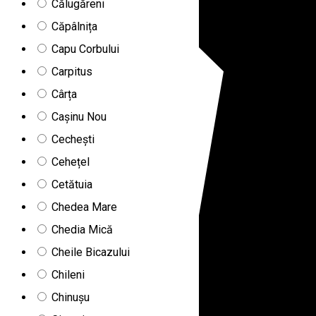
Călugăreni
Căpâlnița
Capu Corbului
Carpitus
Cârța
Cașinu Nou
Cechești
Cehețel
Cetătuia
Chedea Mare
Chedia Mică
Cheile Bicazului
Chileni
Chinușu