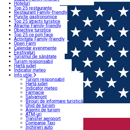
Încearcă-le
Hoteluri
Moteluri
Top 25 restaurante
Pensiuni
Restaurant Family-friendly
Ce să vizitezi
Hosteluri
Puncte gastronomice
Vile
Produs Secuiesc
Top 25 atracții turistice
Cabane
Produs montan
Atracție Family-friendly
Ce poți face
Apartamente
Restaurante, Pizzerii
Obiective turistice
Camere de închiriat
Fast Food
Cultură
Top 25 ce poți face
Camping
Cafenele
Harghita sacrală
Activitate Family-friendly
Evenimente
Glamping
Cofetării, Clătitărie
Tradiții și obiceiuri
Open Farm
Toate cazările
Gelaterie
Ateliere demonstrative
Trasee tematice
Calendar evenimente
Toate restaurantele
Viaţa sălbatică
Festivaluri
Info utile
Turismul de sănătate
Sport și Aventură
Turism responsabil
SkiHarghita
Hartă județ
Programe turistice
Indicator meteo
Experienţe
Farmacie
Info utile
Acasă
Cabană
Salvamont
Turism responsabil
Birouri de informare turistică
Hartă județ
Ghid de turism
Indicator meteo
Cabană
Agenții de turism
Farmacie
ATM-uri
Salvamont
Transfer aeroport
Birouri de informare turistică
Companie Taxi
Ghid de turism
Filtrează
Închirieri auto
Agenții de turism
Închirieri de biciclete
ATM-uri
Transfer aeroport
Companie Taxi
Închirieri auto