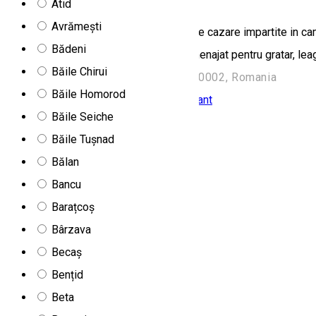
Atid
Avrămești
Pensiunea Csiki va ofera 50 de locuri de cazare impartite in came
Bădeni
permanenta, curte proprie,sauna, loc amenajat pentru gratar, lea
Băile Chirui
Strada Harghita Băi, Harghita-Băi 530002, Romania
Băile Homorod
Cabană
Cazare Family-friendly
Restaurant
Băile Seiche
Cabana Farkas
Băile Tușnad
Bălan
Bancu
Barațcoș
Bârzava
Becaș
Bențid
Beta