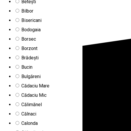
Betești
Bilbor
Bisericani
Bodogaia
Borsec
Borzont
Brădești
Bucin
Bulgăreni
Cădaciu Mare
Cădaciu Mic
Călimănel
Călnaci
Calonda