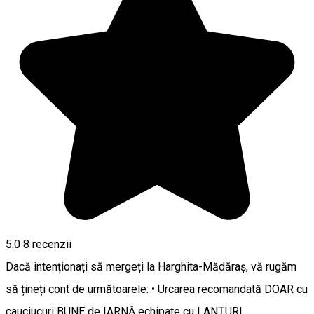
5.0
8
recenzii
Dacă intenționați să mergeți la Harghita-Mădăraș, vă rugăm
să țineți cont de următoarele: • Urcarea recomandată DOAR cu
cauciucuri BUNE de IARNĂ echipate cu LANȚURI