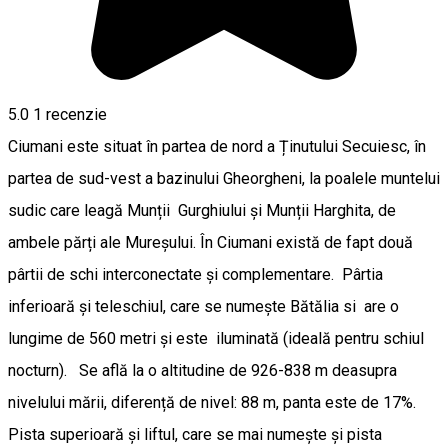
5.0
1 recenzie
Ciumani este situat în partea de nord a Ținutului Secuiesc, în
partea de sud-vest a bazinului Gheorgheni, la poalele muntelui
sudic care leagă Munții Gurghiului și Munții Harghita, de
ambele părți ale Mureșului. În Ciumani există de fapt două
pârtii de schi interconectate și complementare. Pârtia
inferioară și teleschiul, care se numește Bătălia si are o
lungime de 560 metri și este iluminată (ideală pentru schiul
nocturn). Se află la o altitudine de 926-838 m deasupra
nivelului mării, diferență de nivel: 88 m, panta este de 17%.
Pista superioară și liftul, care se mai numește și pista