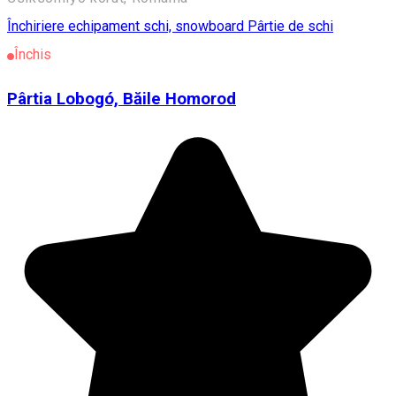
Închiriere echipament schi, snowboard
Pârtie de schi
Închis
Pârtia Lobogó, Băile Homorod