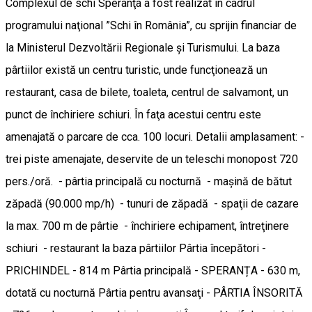
Complexul de schi Speranţa a fost realizat în cadrul
programului naţional ”Schi în România”, cu sprijin financiar de
la Ministerul Dezvoltării Regionale şi Turismului. La baza
pârtiilor există un centru turistic, unde funcţionează un
restaurant, casa de bilete, toaleta, centrul de salvamont, un
punct de închiriere schiuri. În faţa acestui centru este
amenajată o parcare de cca. 100 locuri. Detalii amplasament: -
trei piste amenajate, deservite de un teleschi monopost 720
pers./oră. - pârtia principală cu nocturnă - maşină de bătut
zăpadă (90.000 mp/h) - tunuri de zăpadă - spaţii de cazare
la max. 700 m de pârtie - închiriere echipament, întreţinere
schiuri - restaurant la baza pârtiilor Pârtia începători -
PRICHINDEL - 814 m Pârtia principală - SPERANȚA - 630 m,
dotată cu nocturnă Pârtia pentru avansaţi - PÂRTIA ÎNSORITĂ