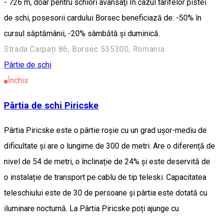
- 726 m, doar pentru schiori avansaţi În cazul tarifelor pistei
de schi, posesorii cardului Borsec beneficiază de: -50% în
cursul săptămânii, -20% sâmbătă și duminică.
Strada Carpați 86, Borsec 535300, Romania
Pârtie de schi
Închis
Pârtia de schi Piricske
Pârtia Piricske este o pârtie roșie cu un grad ușor-mediu de
dificultate și are o lungime de 300 de metri. Are o diferență de
nivel de 54 de metri, o înclinație de 24% și este deservită de
o instalație de transport pe cablu de tip teleski. Capacitatea
teleschiului este de 30 de persoane și pârtia este dotată cu
iluminare nocturnă. La Pârtia Piricske poți ajunge cu