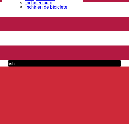
Închirieri auto
Închirieri de biciclete
BobVarsag - Vărșag
English