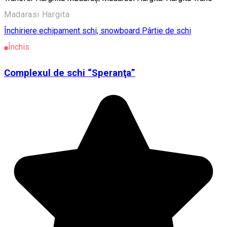
Madarasi Hargita
Închiriere echipament schi, snowboard
Pârtie de schi
Închis
Complexul de schi “Speranţa”