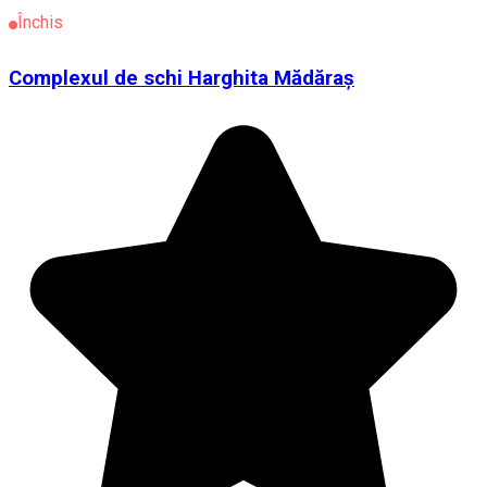
Închis
Complexul de schi Harghita Mădăraș