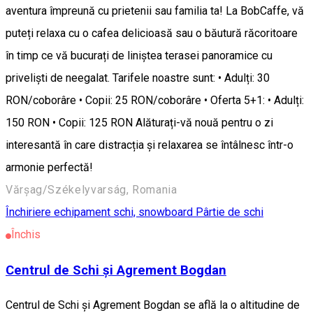
aventura împreună cu prietenii sau familia ta! La BobCaffe, vă
puteți relaxa cu o cafea delicioasă sau o băutură răcoritoare
în timp ce vă bucurați de liniștea terasei panoramice cu
priveliști de neegalat. Tarifele noastre sunt: • Adulți: 30
RON/coborâre • Copii: 25 RON/coborâre • Oferta 5+1: • Adulți:
150 RON • Copii: 125 RON Alăturați-vă nouă pentru o zi
interesantă în care distracția și relaxarea se întâlnesc într-o
armonie perfectă!
Vărșag/Székelyvarság, Romania
Închiriere echipament schi, snowboard
Pârtie de schi
Închis
Centrul de Schi și Agrement Bogdan
Centrul de Schi și Agrement Bogdan se află la o altitudine de