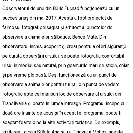
Observatorul de urşi din Băile Tuşnad funcţionează cu un
succes uriaş din mai 2017. Acesta a fost proiectat de
faimosul fotograf peisagist şi arhitect al punctelor de
observare a animalelor sălbatice, Bence Máté. Din
observatorul închis, acoperit şi creat pentru a oferi siguranţă
pe durata observării ursului, se poate fotografia confortabil
ursul în mediul său natural, prin geamurile mari de sticlă, chiar
şi pe vreme ploioasă. Deşi funcţionează ca un punct de
observare a animalelor pentru turişti, din punct de vedere
fotografic este cel mai bun loc de observare al ursului din
Transilvania şi poate în lumea întreagă. Programul începe cu
două ore înainte de apus şi în acest fel programul poate fi
adaptat foarte bine la alte activităţi turistice. De exemplu,
vizitarea Lacului Sfânta Ana sau a Tinovului Mohoş, aceste