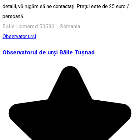
detalii, vă rugăm să ne contactați. Prețul este de 25 euro /
persoană.
Băile Homorod 535801, Romania
Observator urși
Observatorul de urşi Băile Tuşnad