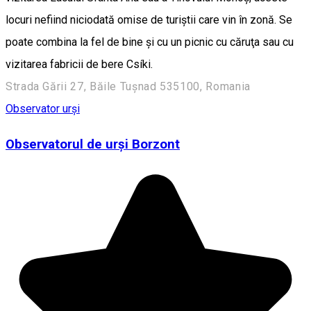
locuri nefiind niciodată omise de turiştii care vin în zonă. Se
poate combina la fel de bine și cu un picnic cu căruţa sau cu
vizitarea fabricii de bere Csíki.
Strada Gării 27, Băile Tușnad 535100, Romania
Observator urși
Observatorul de urși Borzont