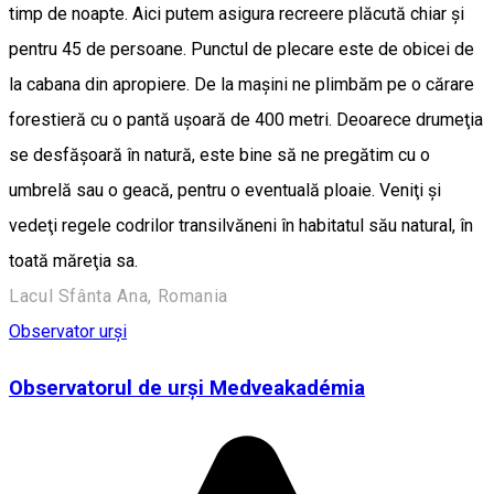
timp de noapte. Aici putem asigura recreere plăcută chiar şi
pentru 45 de persoane. Punctul de plecare este de obicei de
la cabana din apropiere. De la mașini ne plimbăm pe o cărare
forestieră cu o pantă ușoară de 400 metri. Deoarece drumeţia
se desfăşoară în natură, este bine să ne pregătim cu o
umbrelă sau o geacă, pentru o eventuală ploaie. Veniţi şi
vedeţi regele codrilor transilvăneni în habitatul său natural, în
toată măreţia sa.
Lacul Sfânta Ana, Romania
Observator urși
Observatorul de urși Medveakadémia