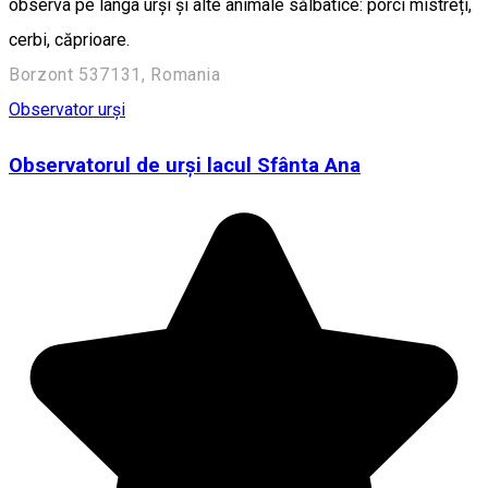
observa pe lânga urși și alte animale sălbatice: porci mistreți,
cerbi, căprioare.
Borzont 537131, Romania
Observator urși
Observatorul de urşi lacul Sfânta Ana