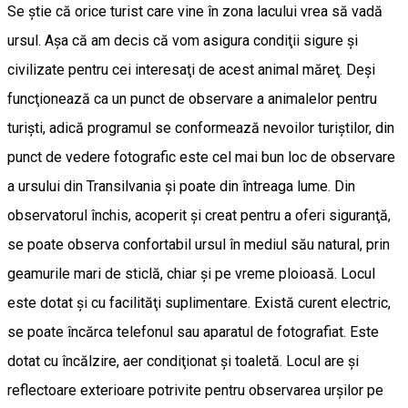
Se ştie că orice turist care vine în zona lacului vrea să vadă
ursul. Aşa că am decis că vom asigura condiţii sigure şi
civilizate pentru cei interesaţi de acest animal măreţ. Deşi
funcţionează ca un punct de observare a animalelor pentru
turişti, adică programul se conformează nevoilor turiştilor, din
punct de vedere fotografic este cel mai bun loc de observare
a ursului din Transilvania şi poate din întreaga lume. Din
observatorul închis, acoperit şi creat pentru a oferi siguranţă,
se poate observa confortabil ursul în mediul său natural, prin
geamurile mari de sticlă, chiar şi pe vreme ploioasă. Locul
este dotat şi cu facilităţi suplimentare. Există curent electric,
se poate încărca telefonul sau aparatul de fotografiat. Este
dotat cu încălzire, aer condiţionat şi toaletă. Locul are şi
reflectoare exterioare potrivite pentru observarea urşilor pe