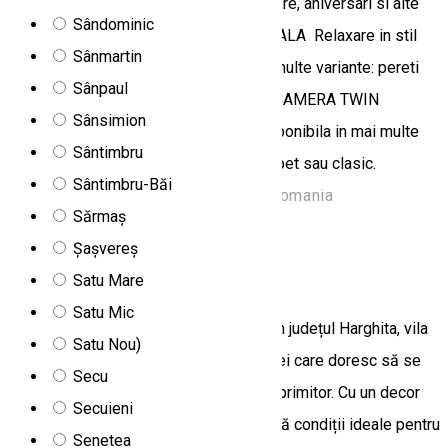
APARTAMENT Ideal pentru luna de miere, aniversari si alte
Sândominic
clipe de neuitat. CAMERA MATRIMONIALA Relaxare in stil
Sânmartin
rustic. Camera este disponibila in mai multe variante: pereti
Sânpaul
decorati cu lambriuri, tapet sau clasic. CAMERA TWIN
Sânsimion
Relaxare in stil rustic. Camera este disponibila in mai multe
Sântimbru
variante: pereti decorati cu lambriuri, tapet sau clasic.
Sântimbru-Băi
Strada Jókai Mór, Borsec 535300, Romania
Sărmaș
Vilă
Șașvereș
Vila Rustic
Satu Mare
Satu Mic
Situată în pitoreasca zonă Lacu Roșu, în județul Harghita, vila
Satu Nou)
Rustic este alegerea perfectă pentru cei care doresc să se
Secu
relaxeze într-un cadru natural, liniștit și primitor. Cu un decor
Secuieni
rustic și o atmosferă familială, vila oferă condiții ideale pentru
Senetea