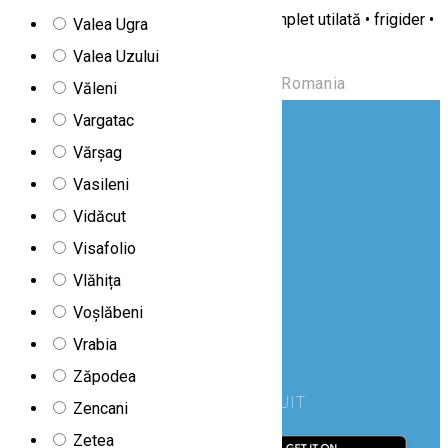
ecran plat • baie proprie • chicinetă complet utilată • frigider •
Valea Ugra
cada cu hidromasaj
Valea Uzului
Strada Carpați 113, Borsec 535300, Romania
Văleni
Vargatac
Vărșag
Vasileni
Vidăcut
Visafolio
Vlăhița
Voșlăbeni
Vrabia
Zăpodea
DESCARCĂ GRATUIT
Zencani
Zetea