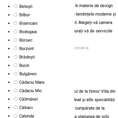
ținut pasul cu cele mai recente tendințe în materie de design
Betești
interior pentru a amenaja camere în care tendințele moderne și
Bilbor
eleganța tradițională sunt îmbinate subtil. Alegeți-vă camera
Bisericani
care vi se potrivește cel mai bine și bucurați-vă de serviciile
Bodogaia
noastre de calitate!
Borsec
Strada Carpați 95, Borsec 535300, Romania
Borzont
Cazare Family-friendly
Vilă
Brădești
Deschis
Bucin
Bulgăreni
Honor Villa
Cădaciu Mare
Cădaciu Mic
Înconjurat de Munții Harghita, restaurantul de la Honor Villa din
Călimănel
localitatea Izvoare servește carne de vânat și alte specialități
Călnaci
de vânătoare, care pot fi, de asemenea, cumpărate de la
Calonda
magazinul din incintă. La lacul Zetea și la stațiunea de schi