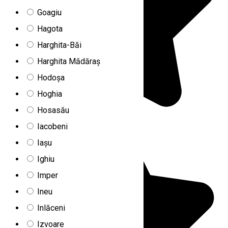
Goagiu
Hagota
Harghita-Băi
Harghita Mădăraș
Hodoșa
Hoghia
Hosasău
Iacobeni
Iașu
Ighiu
Imper
Ineu
Inlăceni
Izvoare