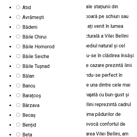
cele mai frumoase imagini panoramice ale stațiunii din
Atid
capătul pârtiei Speranța, de unde se coboară pe schiuri sau
Avrămești
bobul de vară, în funcție de sezon. Bine ați venit în lumea
Bădeni
magică a Vilei Bellini! Concepția arhitecturală a Vilei Bellini
Băile Chirui
are în vedere stabilirea armoniei între mediul natural și cel
Băile Homorod
construit, această preocupare oglindindu-se în clădirea însăși:
Băile Seiche
un refugiu sofisticat. Unitatea noastră de cazare prezintă linii
Băile Tușnad
arhitecturale moderne, totodată încadrându-se perfect în
Bălan
spațiul construit din jur și este situată pe una dintre cele mai
Bancu
frumoase alei istorice din Borsec. Amenajată cu bun-gust și
Barațcoș
caracterizată prin grijă la detalii, Vila Bellini reprezintă cadrul
Bârzava
ideal pentru un răstimp de relaxare în inima pădurilor de
Becaș
brazi. Rafinamentul camerelor noastre evocă confortul de
Bențid
acasă și vă invită la relaxare! În proiectarea Vilei Bellini, am
Beta