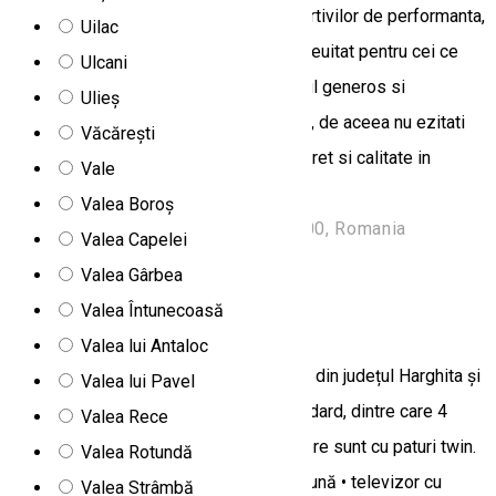
antrenamente si pregatirea fizica a sportivilor de performanta,
Uilac
taberele scolare sunt o experienta de neuitat pentru cei ce
Ulcani
aleg vila noastra avand in vedere spatiul generos si
Ulieș
multitudinea posibilitatilor de agrement, de aceea nu ezitati
Văcărești
sa ne contactati garantam cel mai mic pret si calitate in
Vale
serviciile oferite!
Valea Boroș
Strada Stadionului 17, Borsec 535300, Romania
Valea Capelei
Vilă
Valea Gârbea
Valea Întunecoasă
Vila Szabó
Valea lui Antaloc
Vila Szabó se află în localitatea Borsec din județul Harghita și
Valea lui Pavel
pune la dispoziție 8 camere duble standard, dintre care 4
Valea Rece
camere sunt cu pat matrimonial, 4 camere sunt cu paturi twin.
Valea Rotundă
Facilități: • parcare privată gratuită • saună • televizor cu
Valea Strâmbă