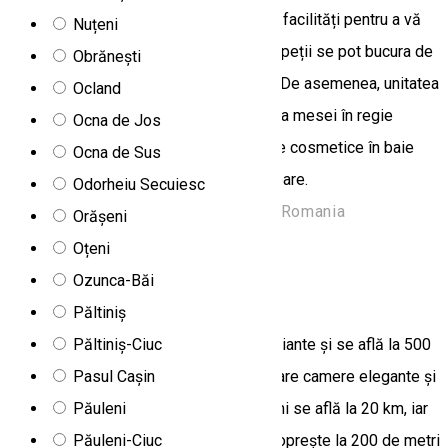
liniștitoare. Vila Borka oferă o serie de facilități pentru a vă
Nuțeni
asigura confortul pe durata șederii. Oaspeții se pot bucura de
Obrănești
o terasă plăcută și de parcare gratuită. De asemenea, unitatea
Ocland
de cazare oferă facilități pentru servirea mesei în regie
Ocna de Jos
proprie, camere izolate fonic și produse cosmetice în baie
Ocna de Sus
pentru o experiență relaxantă și liniștitoare.
Odorheiu Secuiesc
Strada Rotundă 12, Borsec 535300, Romania
Orășeni
Vilă
Oțeni
Ozunca-Băi
Vila Gal
Păltiniș
Păltiniș-Ciuc
Vila Gal este înconjurată de păduri luxuriante şi se află la 500
Pasul Cașin
de metri de malul Lacul Roşu. Aceasta are camere elegante şi
Păuleni
o bucătărie comună gratuită. Gheorgheni se află la 20 km, iar
Păuleni-Ciuc
acolo puteţi ajunge cu un autobuz care opreşte la 200 de metri