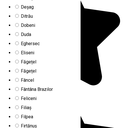
Deșag
Ditrău
Dobeni
Duda
Eghersec
Eliseni
Făgețel
Făgețel
Fâncel
Fântâna Brazilor
Feliceni
Filiaș
Filpea
Firtănuș