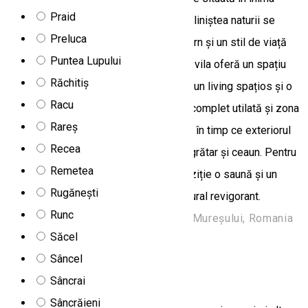
Praid
localității Izvoru Mureșului, un loc unde liniștea naturii se
Preluca
împletește armonios cu confortul modern și un stil de viață
Puntea Lupului
boem. Cu o capacitate de 12 persoane, vila oferă un spațiu
Răchitiș
generos compus din 6 camere și 5 băi, un living spațios și o
Racu
zonă de relaxare primitoare. Bucătăria complet utilată și zona
Rareș
de luat masa sunt ideale pentru grupuri, în timp ce exteriorul
Recea
împrejmuit dispune de facilități pentru grătar și ceaun. Pentru
Remetea
o relaxare deplină, oaspeții au la dispoziție o saună și un
Rugănești
ciubăr cu jacuzzi, totul într-un cadru natural revigorant.
Runc
Str. Principală nr 55, 537356 Izvoru Mureșului, Romania
Săcel
Vilă
Sâncel
Vila Riki
Sâncrai
Sâncrăieni