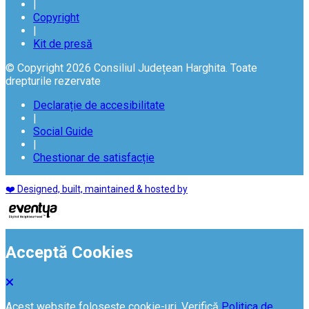
|
Copyright
|
Kit de presă
© Copyright 2026 Consiliul Județean Harghita. Toate
drepturile rezervate
Declarație de accesibilitate
|
Social Guide
|
Chestionar de satisfacție
❤️ Designed, built, maintained & hosted by
Acceptă Cookies
Acest website folosește cookie-uri. Verifică
Politica de