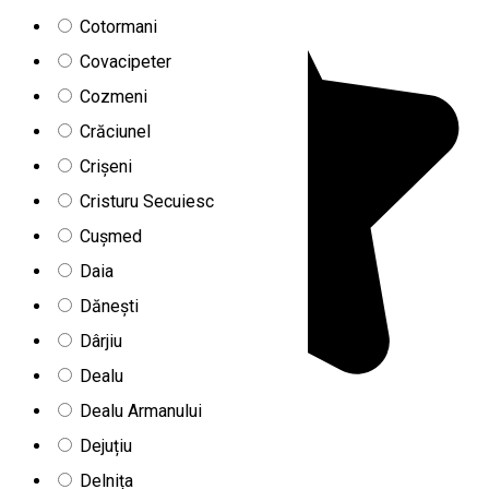
Cotormani
Covacipeter
Cozmeni
Crăciunel
Crișeni
Cristuru Secuiesc
Cușmed
Daia
Dănești
Dârjiu
Dealu
Dealu Armanului
Dejuțiu
Delnița