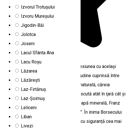
Izvorul Trotușului
Izvoru Mureșului
Jigodin-Băi
Jolotca
Joseni
Lacul Sfânta Ana
4.0
1 recenzie
Lacu Roșu
Localitatea Borsec se situează în depresiunea cu acelaşi
Lăzarea
nume, în N-E judeţului Harghita, la o altitudine cuprinsă între
Lăzărești
850-930 m. Cea mai relevantă bogăţie naturală, căreia
Laz-Firtănuș
Borsecul îi datorează şi renumele, cunoscută atât în ţară cât şi
Laz-Șoimuș
în străinătate, o constituie izvoarele de apă minerală, Franz
Leliceni
Josef a numit „ Regele Apelor minerale”. În inima Borsecului
Liban
se afla Villa Bella, proaspăt renovata și cu siguranță cea mai
Livezi