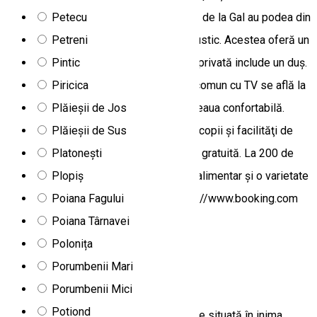
Petecu
de proprietate. Toate spaţiile de cazare de la Gal au podea din
Petreni
lemn de esenţă tare şi mobilier în stil rustic. Acestea oferă un
Pintic
TV cu ecran plat şi un frigider mic. Baia privată include un duş.
Piricica
Unele camere au un balcon. Lounge-ul comun cu TV se află la
Plăieșii de Jos
parter, iar aici vă puteţi relaxa pe canapeaua confortabilă.
Plăieșii de Sus
Proprietatea are un loc de joacă pentru copii şi facilităţi de
Platonești
grătar. Hotelul oferă parcare securizată gratuită. La 200 de
Plopiș
metri se află cel mai apropiat magazin alimentar şi o varietate
Poiana Fagului
de restaurante. Sursa foto și text: https://www.booking.com
Poiana Târnavei
Lacu Roșu 535502, Romania
Polonița
Vilă
Porumbenii Mari
Vila Mariska
Porumbenii Mici
Potiond
Villa Mariska este o pensiune primitoare situată în inima