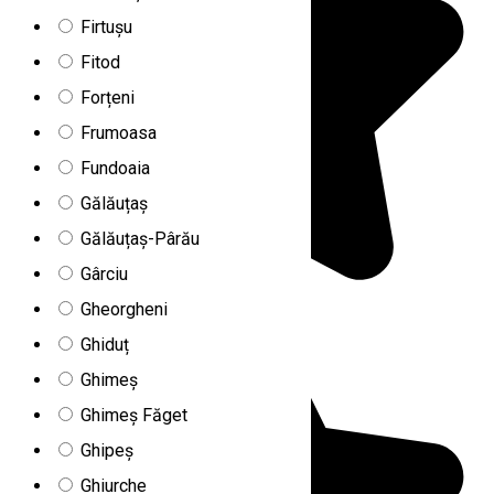
Firtușu
Fitod
Forțeni
Frumoasa
Fundoaia
Gălăuțaș
Gălăuțaș-Pârău
Gârciu
Gheorgheni
Ghiduț
Ghimeș
Ghimeș Făget
Ghipeș
Ghiurche