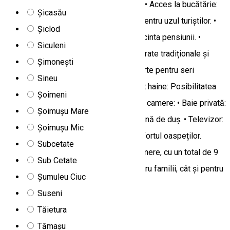
o vacanță relaxantă. Facilități generale: • Acces la bucătărie:
Șicasău
Bucătărie complet utilată, disponibilă pentru uzul turiștilor. •
Șiclod
Parcare: Locuri de parcare gratuite în incinta pensiunii. •
Siculeni
Restaurant: Restaurant propriu cu preparate tradiționale și
Șimonești
gustoase. • Grătar: Acces la grătar în curte pentru seri
Sineu
relaxante în aer liber. • Servicii de călcat haine: Posibilitatea
Șoimeni
de a solicita servicii de călcat. Dotări în camere: • Baie privată:
Șoimușu Mare
Fiecare cameră are baie proprie cu cabină de duș. • Televizor:
Șoimușu Mic
Camerele sunt dotate cu TV pentru confortul oaspeților.
Subcetate
Capacitate: vila Rustic dispune de 4 camere, cu un total de 9
Sub Cetate
locuri de cazare, fiind potrivită atât pentru familii, cât și pentru
Șumuleu Ciuc
grupuri mici de prieteni.
Suseni
Lacu Roșu 535502, Romania
Tăietura
Vilă
Tămașu