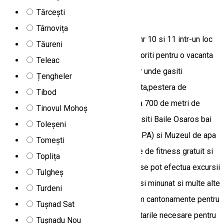
Tărcești
Vila Sport
Târnovița
Vila Sport Borsec se aflã langa Izvorul nr 10 si 11 intr-un loc
Tăureni
linistit si retras fiind exact ceea ce va doriti pentru o vacanta
Teleac
linistita, vis a vis se afla Poiana Zanelor unde gasiti
Țengheler
principalele obiective din Borsec: mofeta,pestera de
Tibod
gheata,cetatea bufnitelor,grota ursilor, la 700 de metri de
Tinovul Mohoș
pârtia de schi Speranta , la 500 de m gasiti Baile Osaros bai
Toleșeni
cu apa minerala calda sau rece(centru SPA) si Muzeul de apa
Tomești
minerala. Este oferita și intrarea în sãlile de fitness gratuit si
Toplița
folosirea terenului de fotbal. La cerere se pot efectua excursii
Tulgheș
la Cabana Refugiu Faget un loc superb si minunat si multe alte
Turdeni
trasee turistice, deasemenea organizam cantonamente pentru
Tușnad Sat
sportivi, Vila Sport dispune de toate dotarile necesare pentru
Tușnadu Nou