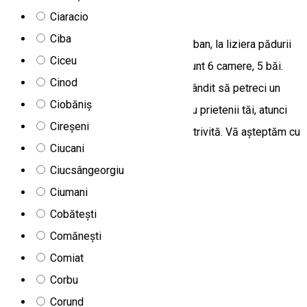
Rustic Wood Villa
Ciaracio
Ciba
Cabana este situat in județul Harghita,Liban, la liziera pădurii
Ciceu
intr-un decor șpecific montan. În total sunt 6 camere, 5 băi.
Cinod
Vila are SAUNA și CIUBĂR. Dacă te ai gândit să petreci un
Ciobăniș
timp de calitate alături de partenerul sau prietenii tăi, atunci
Cireșeni
noi îți putem oferi locul și atmosfera potrivită. Vā așteptăm cu
Ciucani
drag!
Ciucsângeorgiu
Liban 537307, Romania
Ciumani
Cazare Family-friendly
Vilă
Cobătești
Deschis
Comănești
Vila Bella Borsec
Comiat
Corbu
Corund