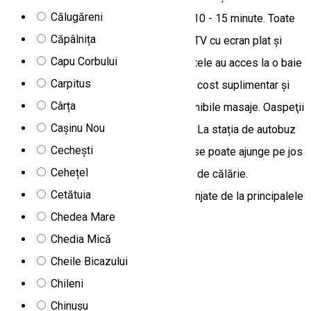
Călugăreni
Mădăraș se poate ajunge cu mașina în 10 - 15 minute. Toate
Căpâlnița
unitățile de cazare de la Honor Villa au TV cu ecran plat și
Capu Corbului
DVD player. Unele au baie privată, iar altele au acces la o baie
Carpitus
comună. Unele camere au balcon. La un cost suplimentar și
Cârța
pentru minimum 2 persoane sunt disponibile masaje. Oaspeţii
Cașinu Nou
beneficiază de parcare privată gratuită. La stația de autobuz
Cechești
local și la un parc cu animale sălbatice se poate ajunge pe jos
Cehețel
în 10 minute. La 1,5 km se află facilități de călărie.
Cetătuia
Transferurile de la/la aeroport pot fi aranjate de la principalele
Chedea Mare
aeroporturi regionale la cerere.
Chedia Mică
Izvoare, Romania, 537362
Cheile Bicazului
Cazare Family-friendly
Vilă
Chileni
Deschis
Chinușu