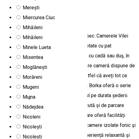
Vilă
Merești
Miercurea Ciuc
Vila Borka
Mihăileni
Vila Borka este situată în stațiunea Borsec. Camerele Vilei
Mihăileni
Borka sunt confortabile și primitoare, dotate cu pat
Minele Lueta
matrimonial sau twin, TV și baie privată, cu cadă sau duș, în
Misentea
funcție de preferințele oaspeților. Fiecare cameră dispune de
Moglănești
un dulap pentru haine, asigurându-se astfel că aveți tot ce
Morăreni
aveți nevoie pentru un sejur plăcut. Vila Borka oferă o serie
Mugeni
de facilități pentru a vă asigura confortul pe durata șederii.
Mujna
Oaspeții se pot bucura de o terasă plăcută și de parcare
Nădejdea
gratuită. De asemenea, unitatea de cazare oferă facilități
Nicoleni
pentru servirea mesei în regie proprie, camere izolate fonic și
Nicolești
produse cosmetice în baie pentru o experiență relaxantă și
Nicolești