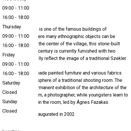
09:00
-
11:00
About
16:00
-
18:00
Thursday
The folk museum is one of the famous buildings of
09:00
-
11:00
Lövéte/Lueta, where many ethnographic objects can be
found. Located in the center of the village, this stone-built
16:00
-
18:00
house of the last century is currently furnished with two
Friday
rooms that faithfully reflect the image of a traditional Szekler
09:00
-
11:00
room.
One with locally made painted furniture and various fabrics
16:00
-
18:00
reflects the atmosphere of a traditional shooting room. The
Saturday
other shows a permanent exhibition of the architecture of the
Closed
shot of Gyula Ádám, a photographer, while youngsters learn to
Sunday
weave on a loom in the room, led by Ágnes Fazakas.
Closed
The house was inaugurated in 2002.