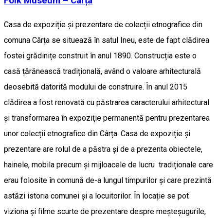
Folk Museum – Cârța
Casa de expoziție și prezentare de colecții etnografice din
comuna Cârța se situează în satul Ineu, este de fapt clădirea
fostei grădinițe construit în anul 1890. Construcția este o
casă țărănească tradițională, având o valoare arhitecturală
deosebită datorită modului de construire. În anul 2015
clădirea a fost renovată cu păstrarea caracterului arhitectural
și transformarea în expoziţie permanentă pentru prezentarea
unor colecții etnografice din Cârța. Casa de expoziție și
prezentare are rolul de a păstra și de a prezenta obiectele,
hainele, mobila precum și mijloacele de lucru tradiționale care
erau folosite în comună de-a lungul timpurilor și care prezintă
astăzi istoria comunei și a locuitorilor. În locație se pot
viziona și filme scurte de prezentare despre meșteșugurile,