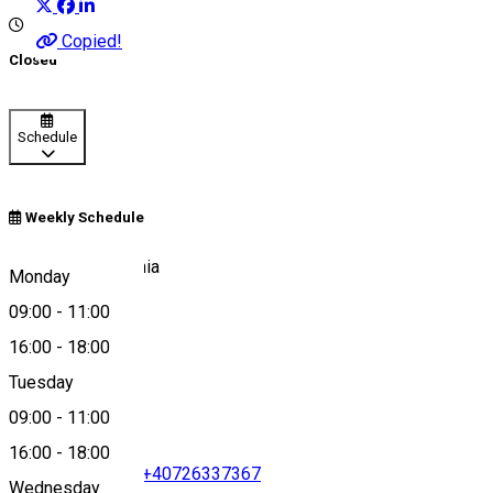
Copied!
Closed
Schedule
Weekly Schedule
Lueta 397, Romania
Monday
09:00
-
11:00
16:00
-
18:00
Map
Tuesday
09:00
-
11:00
16:00
-
18:00
+40266220729
•
+40726337367
Wednesday