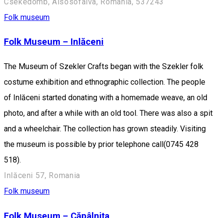
Csekedomb, Alsòsòfalva, Romania, 537243
Folk museum
Folk Museum – Inlăceni
The Museum of Szekler Crafts began with the Szekler folk
costume exhibition and ethnographic collection. The people
of Inlăceni started donating with a homemade weave, an old
photo, and after a while with an old tool. There was also a spit
and a wheelchair. The collection has grown steadily. Visiting
the museum is possible by prior telephone call(0745 428
518).
Inlăceni 57, Romania
Folk museum
Folk Museum – Căpâlnița