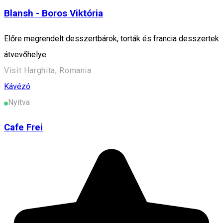
Blansh - Boros Viktória
Előre megrendelt desszertbárok, torták és francia desszertek
átvevőhelye.
Visit Harghita, Romania
Kávézó
Nyitva
Cafe Frei