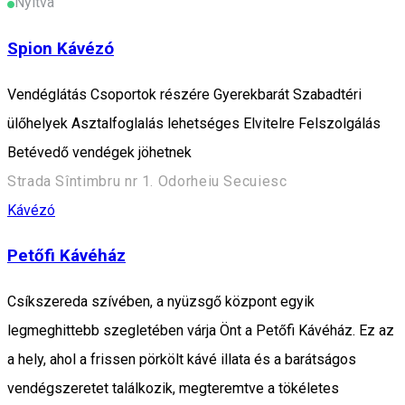
Nyitva
Spion Kávézó
Vendéglátás Csoportok részére Gyerekbarát Szabadtéri
ülőhelyek Asztalfoglalás lehetséges Elvitelre Felszolgálás
Betévedő vendégek jöhetnek
Strada Sîntimbru nr 1. Odorheiu Secuiesc
Kávézó
Petőfi Kávéház
Csíkszereda szívében, a nyüzsgő központ egyik
legmeghittebb szegletében várja Önt a Petőfi Kávéház. Ez az
a hely, ahol a frissen pörkölt kávé illata és a barátságos
vendégszeretet találkozik, megteremtve a tökéletes