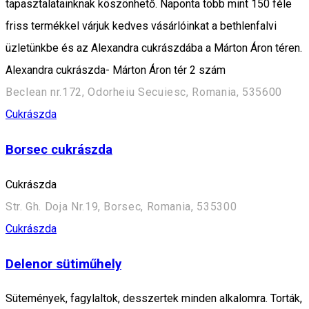
tapasztalatainknak köszönhető. Naponta több mint 150 féle
friss termékkel várjuk kedves vásárlóinkat a bethlenfalvi
üzletünkbe és az Alexandra cukrászdába a Márton Áron téren.
Alexandra cukrászda- Márton Áron tér 2 szám
Beclean nr.172, Odorheiu Secuiesc, Romania, 535600
Cukrászda
Borsec cukrászda
Cukrászda
Str. Gh. Doja Nr.19, Borsec, Romania, 535300
Cukrászda
Delenor sütiműhely
Sütemények, fagylaltok, desszertek minden alkalomra. Torták,