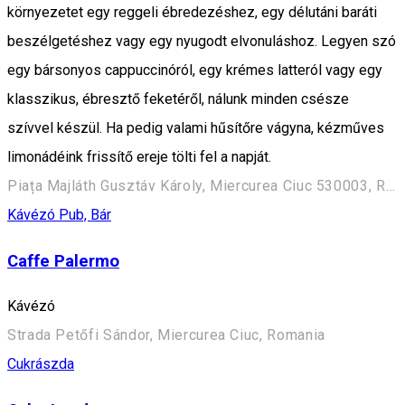
környezetet egy reggeli ébredezéshez, egy délutáni baráti
beszélgetéshez vagy egy nyugodt elvonuláshoz. Legyen szó
egy bársonyos cappuccinóról, egy krémes latteról vagy egy
klasszikus, ébresztő feketéről, nálunk minden csésze
szívvel készül. Ha pedig valami hűsítőre vágyna, kézműves
limonádéink frissítő ereje tölti fel a napját.
Piața Majláth Gusztáv Károly, Miercurea Ciuc 530003, Romania
Kávézó
Pub, Bár
Caffe Palermo
Kávézó
Strada Petőfi Sándor, Miercurea Ciuc, Romania
Cukrászda