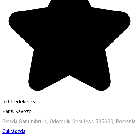
5.0
1 értékelés
Bár & Kávézó
Strada Santimbru 4, Odorheiu Secuiesc 535600, Romania
Cukrászda