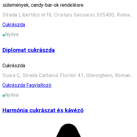
sütemények, candy-bar-ok rendelésre.
Strada Libertății nr16, Cristuru Secuiesc 535400, Romania
Cukrászda
Nyitva
Diplomat cukrászda
Cukrászda
Scara C, Strada Cartierul Florilor 41, Gheorgheni, Romania
Cukrászda
Fagylaltozó
Nyitva
Harmónia cukrászat és kávézó