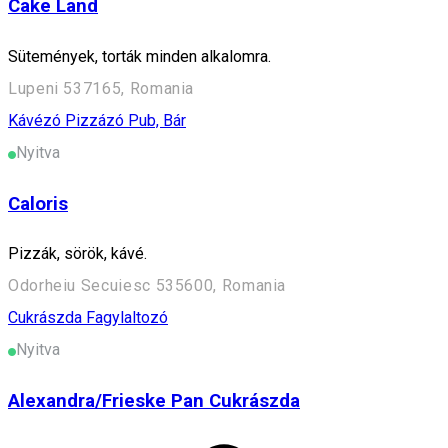
Cake Land
Sütemények, torták minden alkalomra.
Lupeni 537165, Romania
Kávézó
Pizzázó
Pub, Bár
Nyitva
Caloris
Pizzák, sörök, kávé.
Odorheiu Secuiesc 535600, Romania
Cukrászda
Fagylaltozó
Nyitva
Alexandra/Frieske Pan Cukrászda