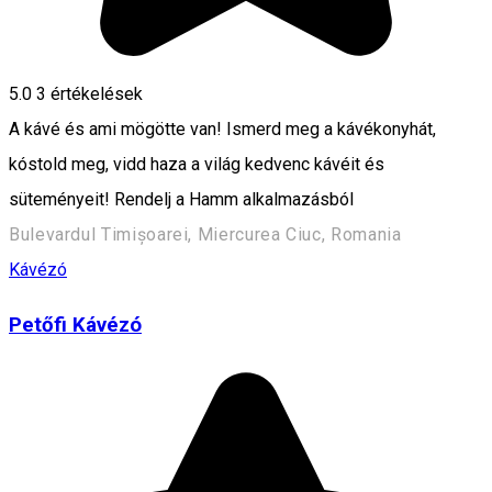
5.0
3
értékelések
A kávé és ami mögötte van! Ismerd meg a kávékonyhát,
kóstold meg, vidd haza a világ kedvenc kávéit és
süteményeit! Rendelj a Hamm alkalmazásból
Bulevardul Timișoarei, Miercurea Ciuc, Romania
Kávézó
Petőfi Kávézó