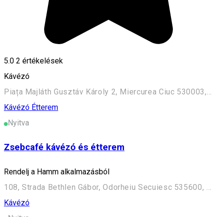
5.0
2
értékelések
Kávézó
Piața Majláth Gusztáv Károly 2, Miercurea Ciuc 530003, Romania
Kávézó
Étterem
Nyitva
Zsebcafé kávézó és étterem
Rendelj a Hamm alkalmazásból
108, Strada Bethlen Gábor, Odorheiu Secuiesc 535600, Romania
Kávézó