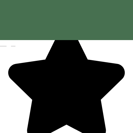
Alsó G - Bár & Kávézó
Magyar