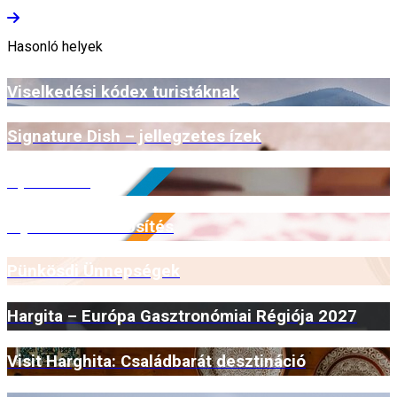
Hasonló helyek
Viselkedési kódex turistáknak
Signature Dish – jellegzetes ízek
Open Farm
Myrmidone minősítés
Pünkösdi Ünnepségek
Hargita – Európa Gasztronómiai Régiója 2027
Visit Harghita: Családbarát desztináció