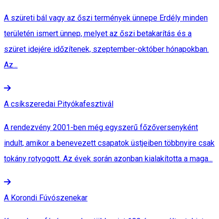
A szüreti bál vagy az őszi termények ünnepe Erdély minden
területén ismert ünnep, melyet az őszi betakarítás és a
szüret idejére időzítenek, szeptember-október hónapokban.
Az...
A csíkszeredai Pityókafesztivál
A rendezvény 2001-ben még egyszerű főzőversenyként
indult, amikor a benevezett csapatok üstjeiben többnyire csak
tokány rotyogott. Az évek során azonban kialakította a maga...
A Korondi Fúvószenekar