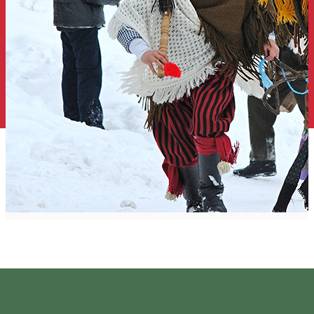
Hagyományok és szokások
Hargita megyében
Hargitai vezércikk