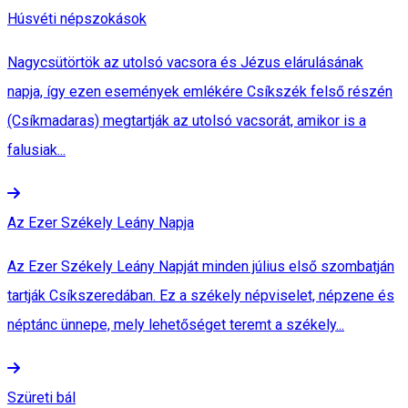
Húsvéti népszokások
Nagycsütörtök az utolsó vacsora és Jézus elárulásának
napja, így ezen események emlékére Csíkszék felső részén
(Csíkmadaras) megtartják az utolsó vacsorát, amikor is a
falusiak...
Az Ezer Székely Leány Napja
Az Ezer Székely Leány Napját minden július első szombatján
tartják Csíkszeredában. Ez a székely népviselet, népzene és
néptánc ünnepe, mely lehetőséget teremt a székely...
Szüreti bál