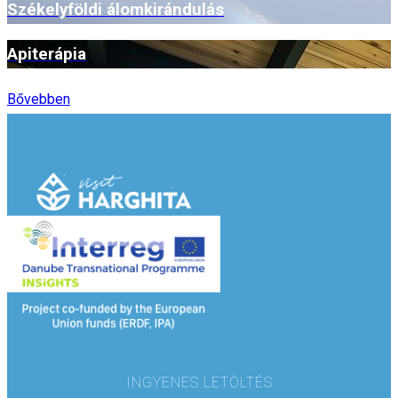
Székelyföldi álomkirándulás
Apiterápia
Bővebben
INGYENES LETÖLTÉS