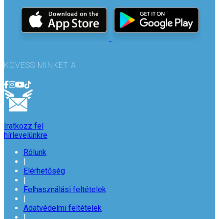
KÖVESS MINKET A
Iratkozz fel
hírlevelünkre
Rólunk
|
Elérhetőség
|
Felhasználási feltételek
|
Adatvédelmi feltételek
|