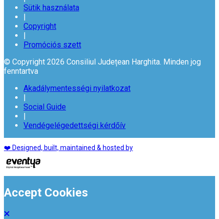
Sütik használata
|
Copyright
|
Promóciós szett
© Copyright 2026 Consiliul Județean Harghita. Minden jog
fenntartva
Akadálymentességi nyilatkozat
|
Social Guide
|
Vendégelégedettségi kérdőív
❤️ Designed, built, maintained & hosted by
Accept Cookies