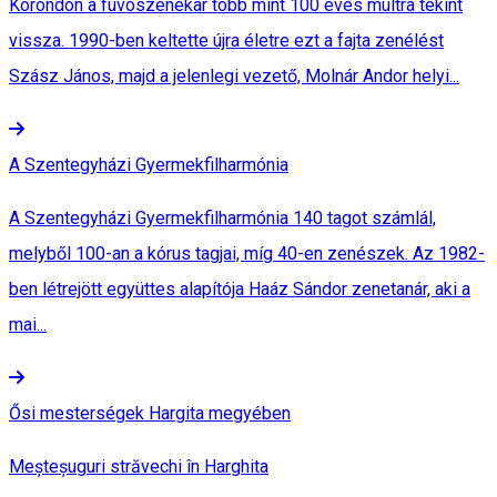
Korondon a fúvószenekar több mint 100 éves múltra tekint
vissza. 1990-ben keltette újra életre ezt a fajta zenélést
Szász János, majd a jelenlegi vezető, Molnár Andor helyi...
A Szentegyházi Gyermekfilharmónia
A Szentegyházi Gyermekfilharmónia 140 tagot számlál,
melyből 100-an a kórus tagjai, míg 40-en zenészek. Az 1982-
ben létrejött együttes alapítója Haáz Sándor zenetanár, aki a
mai...
Ősi mesterségek Hargita megyében
Meșteșuguri străvechi în Harghita