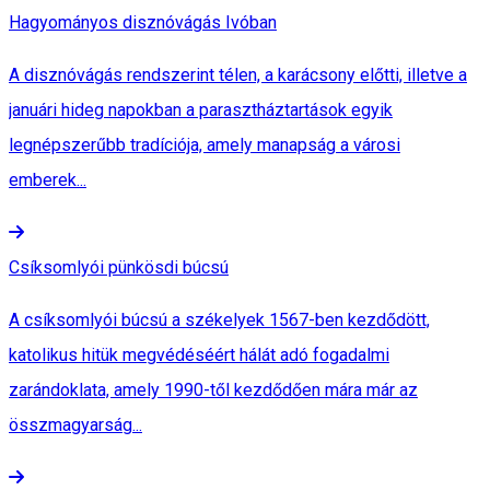
Hagyományos disznóvágás Ivóban
A disznóvágás rendszerint télen, a karácsony előtti, illetve a
januári hideg napokban a parasztháztartások egyik
legnépszerűbb tradíciója, amely manapság a városi
emberek...
Csíksomlyói pünkösdi búcsú
A csíksomlyói búcsú a székelyek 1567-ben kezdődött,
katolikus hitük megvédéséért hálát adó fogadalmi
zarándoklata, amely 1990-től kezdődően mára már az
összmagyarság...