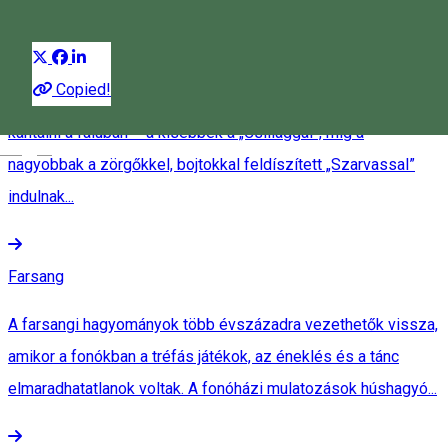
Distribuie
Székelyföldi karácsony
Copied!
A gyermekek karácsony első napjától vízkeresztig járnak
kántálni a faluban – a kisebbek a „Csillaggal”, míg a
Magyar
nagyobbak a zörgőkkel, bojtokkal feldíszített „Szarvassal”
indulnak...
Farsang
A farsangi hagyományok több évszázadra vezethetők vissza,
amikor a fonókban a tréfás játékok, az éneklés és a tánc
elmaradhatatlanok voltak. A fonóházi mulatozások húshagyó...