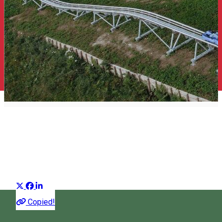
Top 25 időtöltés
Javaslatok csoportja
Distribuie
Leírás
Copied!
Íme, néhány kiváló szabadidős tevékenység, amelyeket a