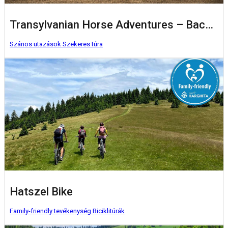
Transylvanian Horse Adventures – Baczkalandok
Szános utazások
Szekeres túra
Hatszel Bike
Family-friendly tevékenység
Biciklitúrák