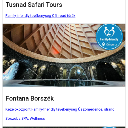
Tusnad Safari Tours
Family-friendly tevékenység
Off-road túrák
Fontana Borszék
Kezelőközpont
Family-friendly tevékenység
Úszómedence, strand
Sószoba
SPA, Wellness