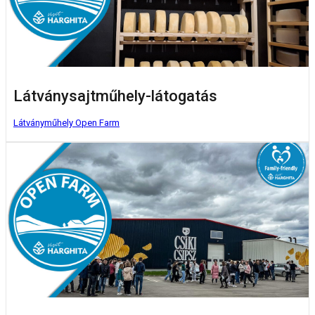
Látványsajtműhely-látogatás
Látványműhely
Open Farm