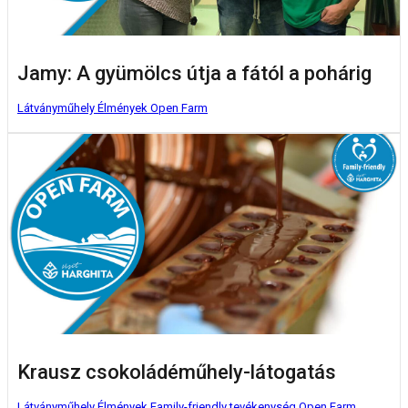
Jamy: A gyümölcs útja a fától a pohárig
Látványműhely
Élmények
Open Farm
Krausz csokoládéműhely-látogatás
Látványműhely
Élmények
Family-friendly tevékenység
Open Farm