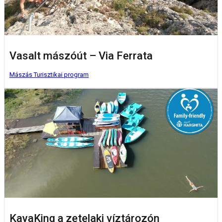
Vasalt mászóút – Via Ferrata
Mászás
Turisztikai program
KayaKing a zetelaki víztározón