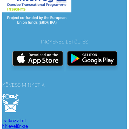
INGYENES LETÖLTÉS
KÖVESS MINKET A
Iratkozz fel
hírlevelünkre