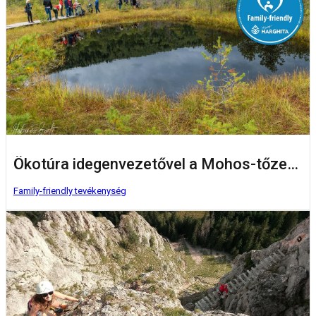
Ökotúra idegenvezetővel a Mohos-tőzegláp botanikai rezervátumban
Family-friendly tevékenység