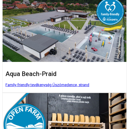
Aqua Beach-Praid
Family-friendly tevékenység
Úszómedence, strand