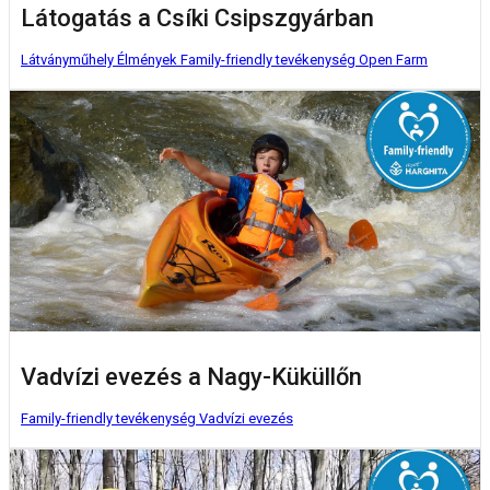
Látogatás a Csíki Csipszgyárban
Látványműhely
Élmények
Family-friendly tevékenység
Open Farm
Vadvízi evezés a Nagy-Küküllőn
Family-friendly tevékenység
Vadvízi evezés