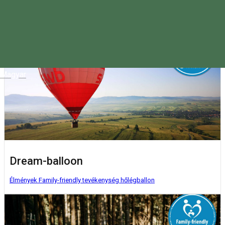
Hargita megyében eltöltött napokra ajánlunk önöknek.
Magyar
Dream-balloon
Élmények
Family-friendly tevékenység
hőlégballon