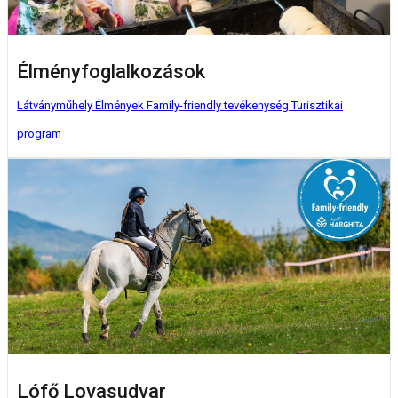
Élményfoglalkozások
Látványműhely
Élmények
Family-friendly tevékenység
Turisztikai
program
Lófő Lovasudvar