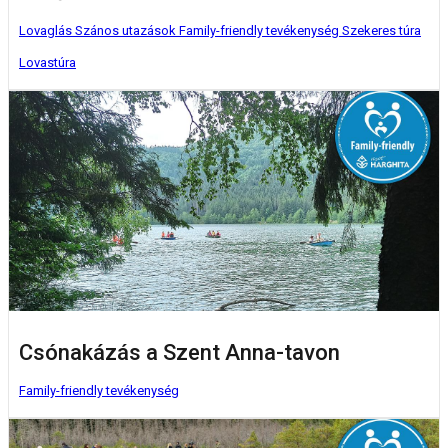
Lovaglás
Szános utazások
Family-friendly tevékenység
Szekeres túra
Lovastúra
Csónakázás a Szent Anna-tavon
Family-friendly tevékenység