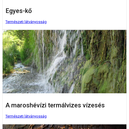
Egyes-kő
Természeti látványosság
A maroshévízi termálvizes vízesés
Természeti látványosság