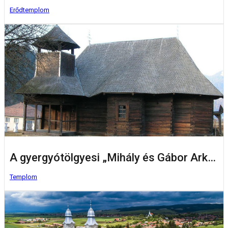
Erődtemplom
A gyergyótölgyesi „Mihály és Gábor Arkangyalok” ortodox fatemplom
Templom