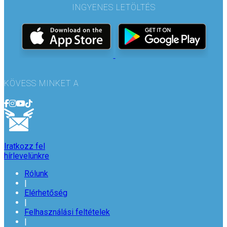
INGYENES LETÖLTÉS
KÖVESS MINKET A
Iratkozz fel
hírlevelünkre
Rólunk
|
Elérhetőség
|
Felhasználási feltételek
|