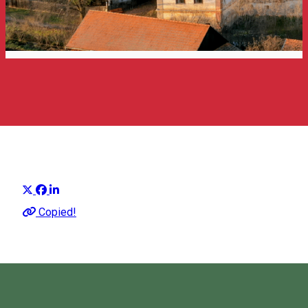
Hargita Travel - Hangos
útikönyv
Hangos útmutató csoportja
Distribuie
Leírás
Copied!
Hallgasd meg Hargita megye legfontosabb
látványosságainak leírását hangos útikönyvünben!