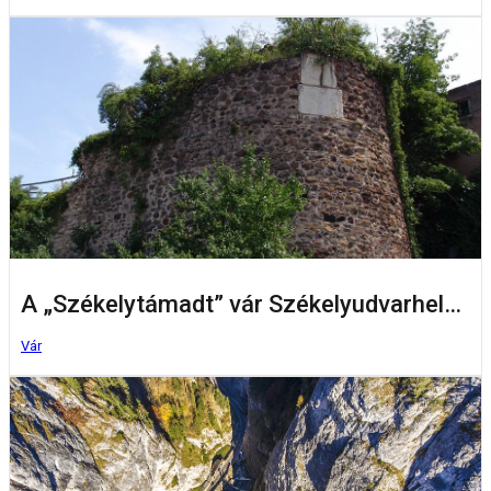
A „Székelytámadt” vár Székelyudvarhelyen
Vár