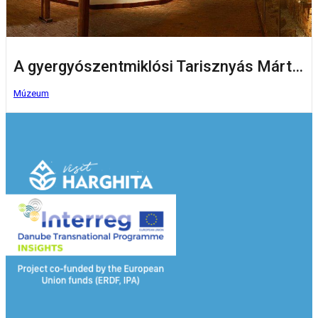
A gyergyószentmiklósi Tarisznyás Márton Múzeum
Múzeum