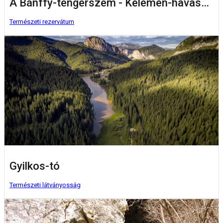
A Bánffy-tengerszem - Kelemen-havasok Nemzeti Park
Természeti rezervátum
Gyilkos-tó
Természeti látványosság