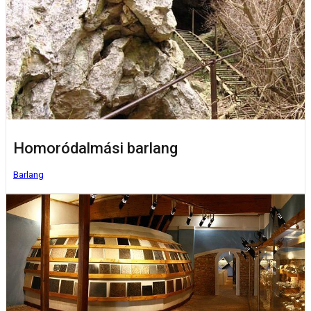
Homoródalmási barlang
Barlang