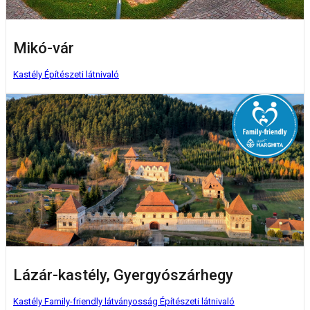
Mikó-vár
Kastély
Építészeti látnivaló
Lázár-kastély, Gyergyószárhegy
Kastély
Family-friendly látványosság
Építészeti látnivaló