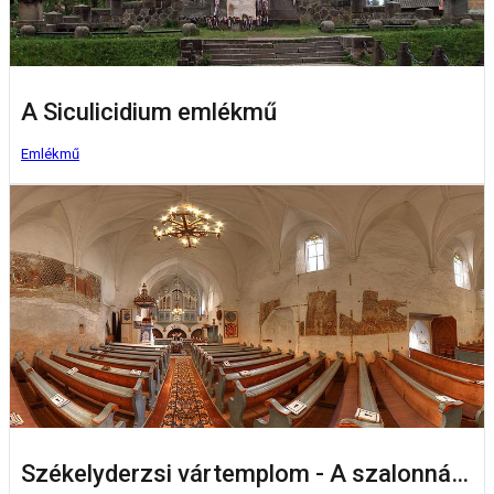
A Siculicidium emlékmű
Emlékmű
Székelyderzsi vártemplom - A szalonnás bástyák