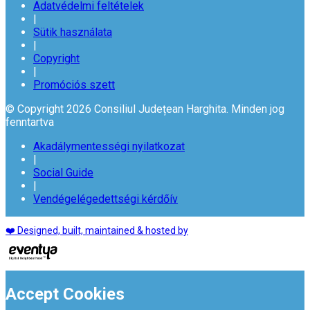
Adatvédelmi feltételek
|
Sütik használata
|
Copyright
|
Promóciós szett
© Copyright 2026 Consiliul Județean Harghita. Minden jog
fenntartva
Akadálymentességi nyilatkozat
|
Social Guide
|
Vendégelégedettségi kérdőív
❤️ Designed, built, maintained & hosted by
Accept Cookies