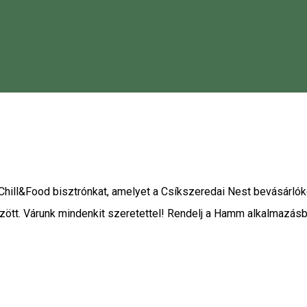
riss smoothiekkal, juiceokkal és különleges desszertekkel. Ren
Romania
ill&Food bisztrónkat, amelyet a Csíkszeredai Nest bevásárlókö
özött. Várunk mindenkit szeretettel! Rendelj a Hamm alkalmazásb