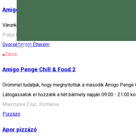
Amigo Penge Chill & Food
Várunk egy penge helyen kiadós salátákkal, szendvicsekkel, f
Piața Majláth Gusztáv Károly 4, Miercurea Ciuc 530003, 
Gyorsétterem
Étterem
Magyar
Zárva
Amigo Penge Chill & Food 2
Örömmel tudatjuk, hogy megnyitottuk a második Amigo Penge Ch
Látogassatok el hozzánk a hét bármely napján 09:00 - 21:00 k
Miercurea Ciuc, Romania
Pizzázó
Apor pizzázó