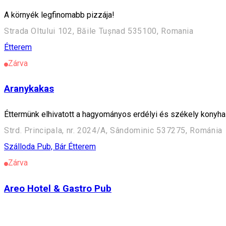
A környék legfinomabb pizzája!
Strada Oltului 102, Băile Tușnad 535100, Romania
Étterem
Zárva
Aranykakas
Éttermünk elhivatott a hagyományos erdélyi és székely konyha 
Strd. Principala, nr. 2024/A, Sândominic 537275, Románia
Szálloda
Pub, Bár
Étterem
Zárva
Areo Hotel & Gastro Pub