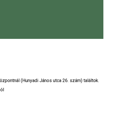
delj a Hamm alkalmazásból
zpontnál (Hunyadi János utca 26. szám) találtok.
ól