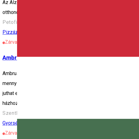
Az Alzo az a tér, ahol a közösségi élményt ötvözzük a gasztro
otthonos hangulat. Rendelj a Hamm alkalmazásból
Petofi Sandor 16, Miercurea-Ciuc, Romania, 530210
Pizzázó
Zárva
Ambrus Pizza • Csíkszereda
Ambrus Sanyi bácsi és Jutka néni a pizza készítője és szállítój
mennyiségen, hanem a minőségen van a hangsúly. Akik jártak má
juthat el a mediterrán országba, ám legyen lehetőségük a töké
házhozszállítás után fogyasztható is a helyi, de mégis valódi
Szentlélek utca 4. szám, Csíkszereda
Gyorsétterem
Étterem
Zárva