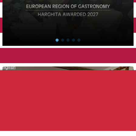
Închirieri auto
Închirieri de biciclete
Cazare, Restaurante și Activități
English