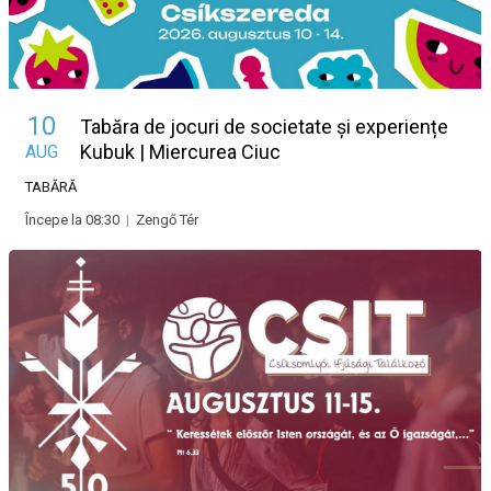
10
Tabăra de jocuri de societate și experiențe
Kubuk | Miercurea Ciuc
AUG
TABĂRĂ
Începe la 08:30
|
Zengő Tér