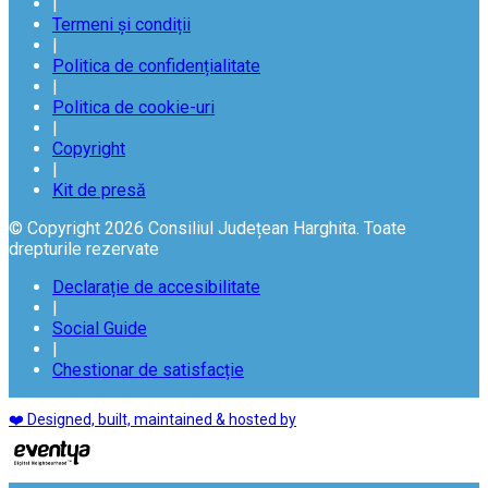
|
Termeni și condiții
|
Politica de confidențialitate
|
Politica de cookie-uri
|
Copyright
|
Kit de presă
© Copyright 2026 Consiliul Județean Harghita. Toate
drepturile rezervate
Declarație de accesibilitate
|
Social Guide
|
Chestionar de satisfacție
❤️ Designed, built, maintained & hosted by