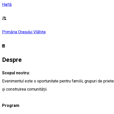
Hartă
Primăria Oraşului Vlăhiţa
Despre
Scopul nostru:
Evenimentul este o oportunitate pentru familii, grupuri de priet
și construirea comunității.
Program