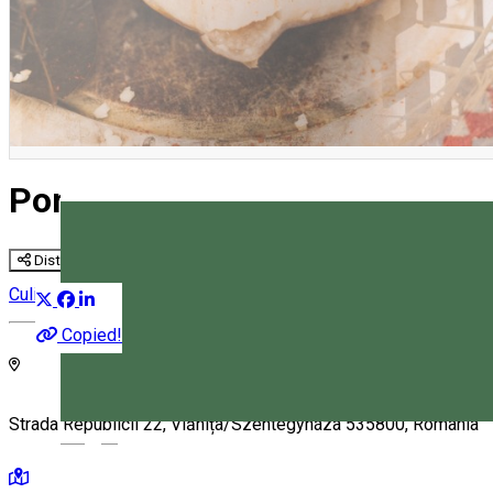
Pomana Porcului din Vlăhița 
Distribuie
Culinar
Copied!
Strada Republicii 22, Vlăhița/Szentegyháza 535800, Romania
Magyar