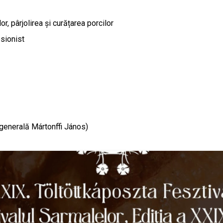
r, pârjolirea și curățarea porcilor
esionist
 generală Mártonffi János)