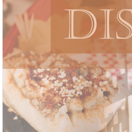
Închirieri de biciclete
English