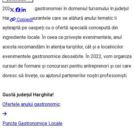
2022 este anul gastronomiei în domeniul turismului în județul
Harghita. Restaurantele care se alătură anului tematic îi
Copied!
așteaptă pe oaspeți cu o ofertă specială concepută din
ingrediente locale. În ceea ce privește evenimentele, anul
acesta recomandăm în atenția turiștilor, cât și a localnicilor
evenimentele gastronomice deosebite. În 2022, vom organiza
cursuri de formare și concursuri pentru antreprenori și cei care
doresc să învețe, cu ajutorul partenerilor noștri profesioniști.
Gustă județul Harghita!
Ofertele anului gastronomic
Puncte Gastronomice Locale