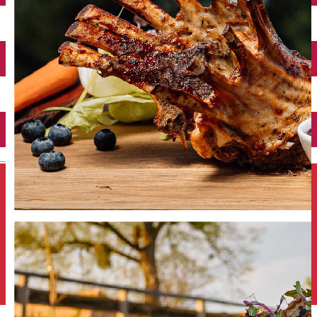
Închirieri auto
Închirieri de biciclete
English