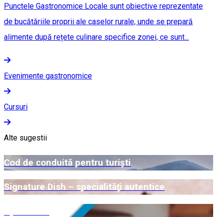
Punctele Gastronomice Locale sunt obiective reprezentate
de bucătăriile proprii ale caselor rurale, unde se prepară
alimente după rețete culinare specifice zonei, ce sunt...
Evenimente gastronomice
Cursuri
Alte sugestii
Cod de conduită pentru turiști
Signature Dish – specialități autentice
Open Farm