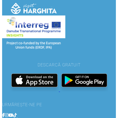
DESCARCĂ GRATUIT
URMĂREȘTE-NE PE