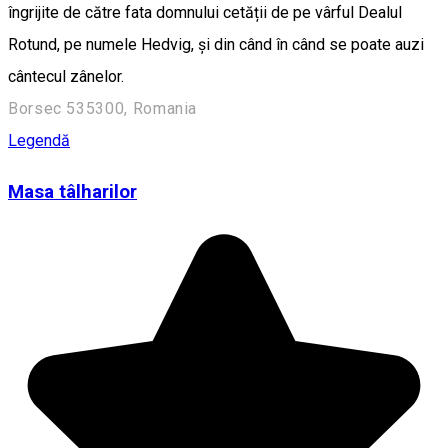
îngrijite de către fata domnului cetății de pe vârful Dealul
Rotund, pe numele Hedvig, și din când în când se poate auzi
cântecul zânelor.
Borsec 535300, Romania
Legendă
Masa tâlharilor