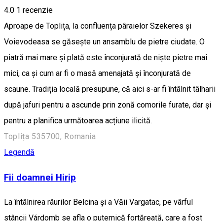
4.0
1 recenzie
Aproape de Toplița, la confluența pâraielor Szekeres și
Voievodeasa se găsește un ansamblu de pietre ciudate. O
piatră mai mare și plată este înconjurată de niște pietre mai
mici, ca și cum ar fi o masă amenajată și înconjurată de
scaune. Tradiția locală presupune, că aici s-ar fi întâlnit tâlharii
după jafuri pentru a ascunde prin zonă comorile furate, dar și
pentru a planifica următoarea acțiune ilicită.
Toplița 535700, Romania
Legendă
Fii doamnei Hirip
La întâlnirea râurilor Belcina și a Văii Vargatac, pe vârful
stâncii Várdomb se afla o puternică fortăreață, care a fost