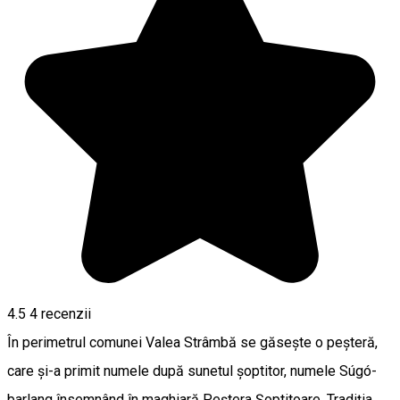
4.5
4
recenzii
În perimetrul comunei Valea Strâmbă se găsește o peșteră,
care și-a primit numele după sunetul șoptitor, numele Súgó-
barlang însemnând în maghiară Peștera Șoptitoare. Tradiția