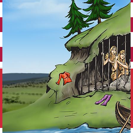
Închirieri auto
Închirieri de biciclete
English