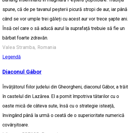
spune, că de pe tavanul peșterii picură stropi de aur, iar până
când se vor umple trei găleți cu acest aur vor trece șapte ani.
Însă cel care o să aducă aurul la suprafață trebuie să fie un
bărbat foarte zdravăn.
Valea Stramba, Romania
Legendă
Diaconul Gábor
Învățătorul fiilor judelui din Gheorgheni, diaconul Gábor, a trăit
în castelul din Lazărea. El a pornit împotriva tătarilor cu o
oaste mică de câteva sute, însă cu o strategie isteață,
învingând până la urmă o ceată de o superioritate numerică
covârșitoare.