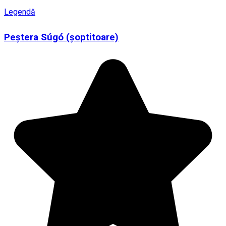
Legendă
Peștera Súgó (șoptitoare)