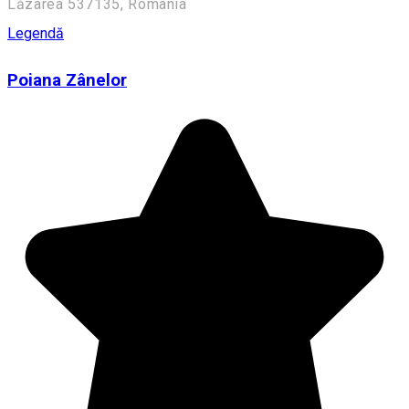
Lăzarea 537135, Romania
Legendă
Poiana Zânelor