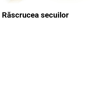
Răscrucea secuilor