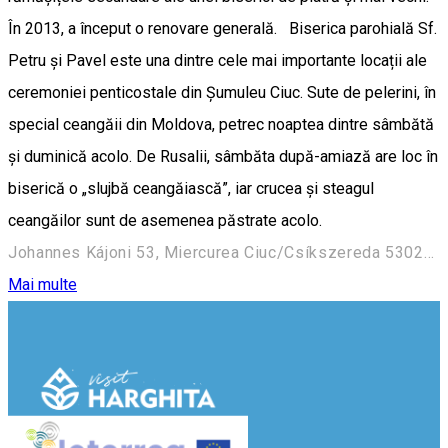
În 2013, a început o renovare generală. Biserica parohială Sf.
Petru și Pavel este una dintre cele mai importante locații ale
ceremoniei penticostale din Șumuleu Ciuc. Sute de pelerini, în
special ceangăii din Moldova, petrec noaptea dintre sâmbătă
și duminică acolo. De Rusalii, sâmbăta după-amiază are loc în
biserică o „slujbă ceangăiască”, iar crucea și steagul
ceangăilor sunt de asemenea păstrate acolo.
Johannes Kájoni 53, Miercurea Ciuc/Csíkszereda 530204, Romania
Mai multe