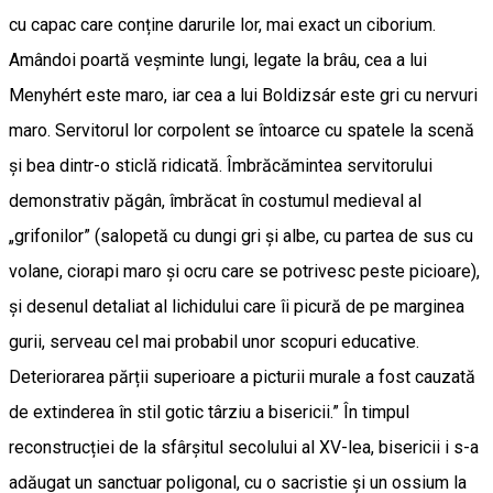
cu capac care conține darurile lor, mai exact un ciborium.
Amândoi poartă veșminte lungi, legate la brâu, cea a lui
Menyhért este maro, iar cea a lui Boldizsár este gri cu nervuri
maro. Servitorul lor corpolent se întoarce cu spatele la scenă
și bea dintr-o sticlă ridicată. Îmbrăcămintea servitorului
demonstrativ păgân, îmbrăcat în costumul medieval al
„grifonilor” (salopetă cu dungi gri și albe, cu partea de sus cu
volane, ciorapi maro și ocru care se potrivesc peste picioare),
și desenul detaliat al lichidului care îi picură de pe marginea
gurii, serveau cel mai probabil unor scopuri educative.
Deteriorarea părții superioare a picturii murale a fost cauzată
de extinderea în stil gotic târziu a bisericii.” În timpul
reconstrucției de la sfârșitul secolului al XV-lea, bisericii i s-a
adăugat un sanctuar poligonal, cu o sacristie și un ossium la