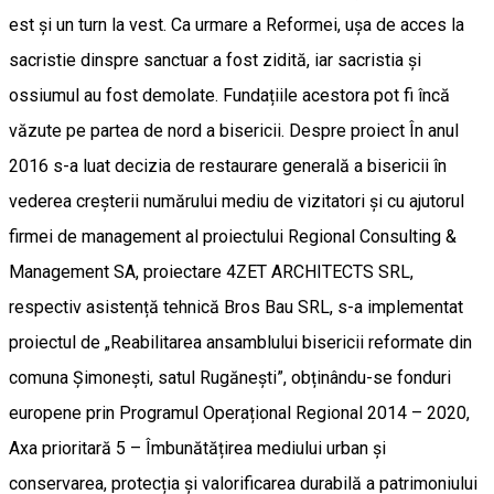
est și un turn la vest. Ca urmare a Reformei, ușa de acces la
sacristie dinspre sanctuar a fost zidită, iar sacristia și
ossiumul au fost demolate. Fundațiile acestora pot fi încă
văzute pe partea de nord a bisericii. Despre proiect În anul
2016 s-a luat decizia de restaurare generală a bisericii în
vederea creșterii numărului mediu de vizitatori și cu ajutorul
firmei de management al proiectului Regional Consulting &
Management SA, proiectare 4ZET ARCHITECTS SRL,
respectiv asistență tehnică Bros Bau SRL, s-a implementat
proiectul de „Reabilitarea ansamblului bisericii reformate din
comuna Șimonești, satul Rugănești”, obținându-se fonduri
europene prin Programul Operațional Regional 2014 – 2020,
Axa prioritară 5 – Îmbunătățirea mediului urban și
conservarea, protecția și valorificarea durabilă a patrimoniului