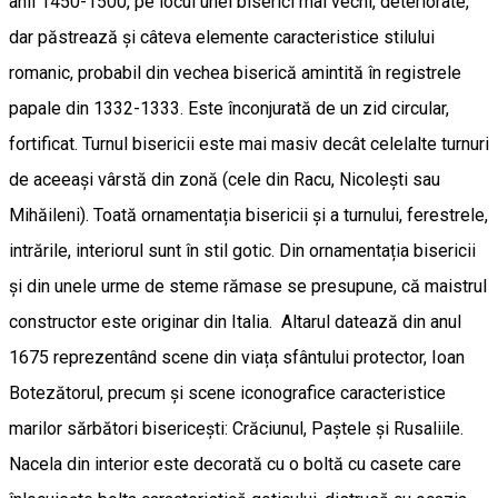
anii 1450-1500, pe locul unei biserici mai vechi, deteriorate,
dar păstrează și câteva elemente caracteristice stilului
romanic, probabil din vechea biserică amintită în registrele
papale din 1332-1333. Este înconjurată de un zid circular,
fortificat. Turnul bisericii este mai masiv decât celelalte turnuri
de aceeași vârstă din zonă (cele din Racu, Nicolești sau
Mihăileni). Toată ornamentația bisericii și a turnului, ferestrele,
intrările, interiorul sunt în stil gotic. Din ornamentația bisericii
și din unele urme de steme rămase se presupune, că maistrul
constructor este originar din Italia. Altarul datează din anul
1675 reprezentând scene din viața sfântului protector, Ioan
Botezătorul, precum și scene iconografice caracteristice
marilor sărbători bisericești: Crăciunul, Paștele și Rusaliile.
Nacela din interior este decorată cu o boltă cu casete care