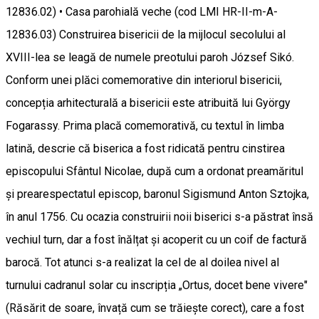
12836.02) • Casa parohială veche (cod LMI HR-II-m-A-
12836.03) Construirea bisericii de la mijlocul secolului al
XVIII-lea se leagă de numele preotului paroh József Sikó.
Conform unei plăci comemorative din interiorul bisericii,
concepția arhitecturală a bisericii este atribuită lui György
Fogarassy. Prima placă comemorativă, cu textul în limba
latină, descrie că biserica a fost ridicată pentru cinstirea
episcopului Sfântul Nicolae, după cum a ordonat preamăritul
și prearespectatul episcop, baronul Sigismund Anton Sztojka,
în anul 1756. Cu ocazia construirii noii biserici s-a păstrat însă
vechiul turn, dar a fost înălțat și acoperit cu un coif de factură
barocă. Tot atunci s-a realizat la cel de al doilea nivel al
turnului cadranul solar cu inscripția „Ortus, docet bene vivere"
(Răsărit de soare, învață cum se trăiește corect), care a fost