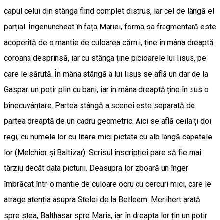
capul celui din stânga fiind complet distrus, iar cel de lângă el
parțial. Îngenuncheat în fața Mariei, forma sa fragmentară este
acoperită de o mantie de culoarea cărnii, ține în mâna dreaptă
coroana desprinsă, iar cu stânga ține picioarele lui Iisus, pe
care le sărută. În mâna stângă a lui Iisus se află un dar de la
Gaspar, un potir plin cu bani, iar în mâna dreaptă ține în sus o
binecuvântare. Partea stângă a scenei este separată de
partea dreaptă de un cadru geometric. Aici se află ceilalți doi
regi, cu numele lor cu litere mici pictate cu alb lângă capetele
lor (Melchior și Baltizar). Scrisul inscripției pare să fie mai
târziu decât data picturii. Deasupra lor zboară un înger
îmbrăcat într-o mantie de culoare ocru cu cercuri mici, care le
atrage atenția asupra Stelei de la Betleem. Menihert arată
spre stea, Balthasar spre Maria, iar în dreapta lor țin un potir