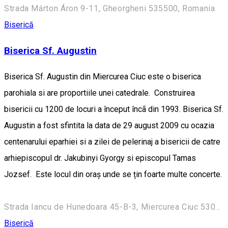
Strada Márton Áron 9-11, Gheorgheni 535500, Romania
Biserică
Biserica Sf. Augustin
Biserica Sf. Augustin din Miercurea Ciuc este o biserica
parohiala si are proportiile unei catedrale. Construirea
bisericii cu 1200 de locuri a început încã din 1993. Biserica Sf.
Augustin a fost sfintita la data de 29 august 2009 cu ocazia
centenarului eparhiei si a zilei de pelerinaj a bisericii de catre
arhiepiscopul dr. Jakubinyi Gyorgy si episcopul Tamas
Jozsef. Este locul din oraș unde se țin foarte multe concerte.
Strada Iancu de Hunedoara 45-B-3, Miercurea Ciuc 530194, Romania
Biserică