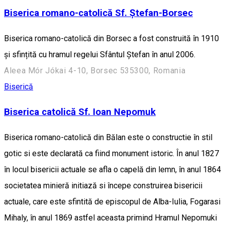
Biserica romano-catolică Sf. Ștefan-Borsec
Biserica romano-catolică din Borsec a fost construită în 1910
și sfințită cu hramul regelui Sfântul Ștefan în anul 2006.
Aleea Mór Jókai 4-10, Borsec 535300, Romania
Biserică
Biserica catolică Sf. Ioan Nepomuk
Biserica romano-catolică din Bălan este o constructie în stil
gotic si este declarată ca fiind monument istoric. În anul 1827
în locul bisericii actuale se afla o capelă din lemn, în anul 1864
societatea minieră initiază si începe construirea bisericii
actuale, care este sfintită de episcopul de Alba-Iulia, Fogarasi
Mihaly, în anul 1869 astfel aceasta primind Hramul Nepomuki