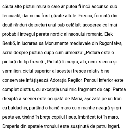
căuta alte picturi murale care ar putea fi încă ascunse sub
tencuială, dar nu au fost găsite altele. Fresca, formată din
două rânduri de picturi unul sub celălalt, acoperea cel mai
probabil întregul perete nordic al naosului romanic. Elek
Benkő, în lucrarea sa Monumente medievale din Rugonfalva,
scrie despre pictură după cum urmează: „Pictura este o
pictură de tip frescă: „Pictată în negru, alb, ocru, sienna și
vermilion, ciclul superior al acestei fresce relativ bine
conservate înfățișează Adorația Regilor. Panoul inferior este
complet distrus, cu excepția unui mic fragment de cap. Partea
dreaptă a scenei este ocupată de Maria, așezată pe un tron
cu baldachin, purtând o haină maro cu o mantie neagră și gri
peste ea, ținând în brațe copilul Iisus, îmbrăcat tot în maro.
Draperia din spatele tronului este susținută de patru îngeri,