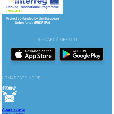
DESCARCĂ GRATUIT
URMĂREȘTE-NE PE
Abonează-te