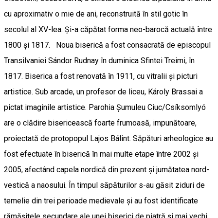
cu aproximativ o mie de ani, reconstruită în stil gotic în
secolul al XV-lea. Și-a căpătat forma neo-barocă actuală între
1800 și 1817. Noua biserică a fost consacrată de episcopul
Transilvaniei Sándor Rudnay în duminica Sfintei Treimi, în
1817. Biserica a fost renovată în 1911, cu vitralii și picturi
artistice. Sub arcade, un profesor de liceu, Károly Brassai a
pictat imaginile artistice. Parohia Șumuleu Ciuc/Csíksomlyó
are o clădire bisericească foarte frumoasă, impunătoare,
proiectată de protopopul Lajos Bálint. Săpături arheologice au
fost efectuate în biserică în mai multe etape între 2002 și
2005, afectând capela nordică din prezent și jumătatea nord-
vestică a naosului. În timpul săpăturilor s-au găsit ziduri de
temelie din trei perioade medievale și au fost identificate
rămășițele secundare ale unei biserici de piatră și mai vechi.