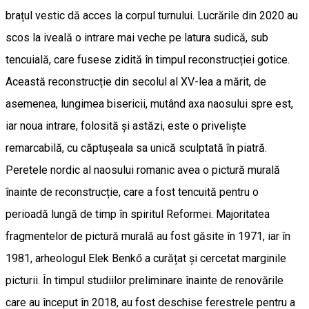
brațul vestic dă acces la corpul turnului. Lucrările din 2020 au
scos la iveală o intrare mai veche pe latura sudică, sub
tencuială, care fusese zidită în timpul reconstrucției gotice.
Această reconstrucție din secolul al XV-lea a mărit, de
asemenea, lungimea bisericii, mutând axa naosului spre est,
iar noua intrare, folosită și astăzi, este o priveliște
remarcabilă, cu căptușeala sa unică sculptată în piatră.
Peretele nordic al naosului romanic avea o pictură murală
înainte de reconstrucție, care a fost tencuită pentru o
perioadă lungă de timp în spiritul Reformei. Majoritatea
fragmentelor de pictură murală au fost găsite în 1971, iar în
1981, arheologul Elek Benkő a curățat și cercetat marginile
picturii. În timpul studiilor preliminare înainte de renovările
care au început în 2018, au fost deschise ferestrele pentru a