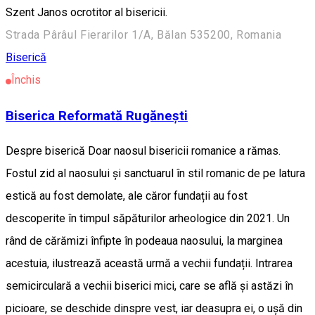
Szent Janos ocrotitor al bisericii.
Strada Pârâul Fierarilor 1/A, Bălan 535200, Romania
Biserică
Închis
Biserica Reformată Rugănești
Despre biserică Doar naosul bisericii romanice a rămas.
Fostul zid al naosului și sanctuarul în stil romanic de pe latura
estică au fost demolate, ale căror fundații au fost
descoperite în timpul săpăturilor arheologice din 2021. Un
rând de cărămizi înfipte în podeaua naosului, la marginea
acestuia, ilustrează această urmă a vechii fundații. Intrarea
semicirculară a vechii biserici mici, care se află și astăzi în
picioare, se deschide dinspre vest, iar deasupra ei, o ușă din