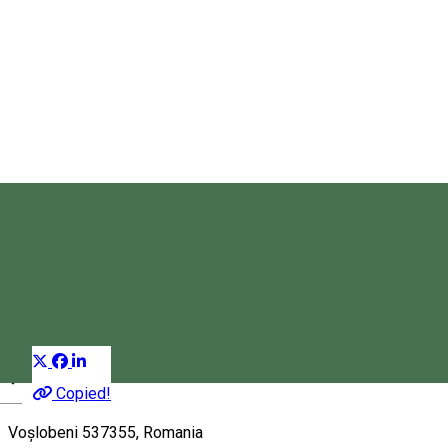
Biserica Baptistă Voșlăbeni
Biserică
Distribuie
Copied!
Magyar
Voșlobeni 537355, Romania