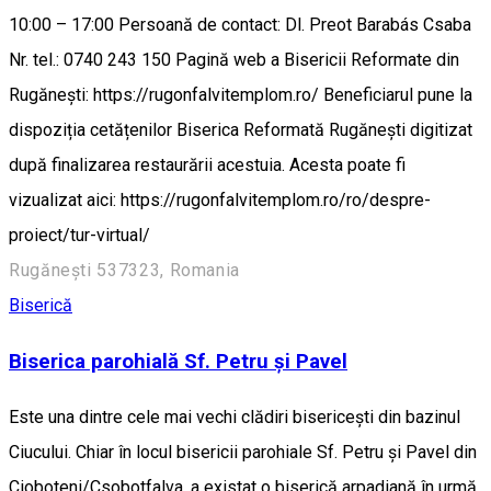
10:00 – 17:00 Persoană de contact: Dl. Preot Barabás Csaba
Nr. tel.: 0740 243 150 Pagină web a Bisericii Reformate din
Rugănești: https://rugonfalvitemplom.ro/ Beneficiarul pune la
dispoziția cetățenilor Biserica Reformată Rugănești digitizat
după finalizarea restaurării acestuia. Acesta poate fi
vizualizat aici: https://rugonfalvitemplom.ro/ro/despre-
proiect/tur-virtual/
Rugănești 537323, Romania
Biserică
Biserica parohială Sf. Petru și Pavel
Este una dintre cele mai vechi clădiri bisericești din bazinul
Ciucului. Chiar în locul bisericii parohiale Sf. Petru și Pavel din
Cioboteni/Csobotfalva, a existat o biserică arpadiană în urmă