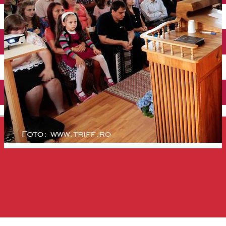
Închirieri auto
Închirieri de biciclete
English