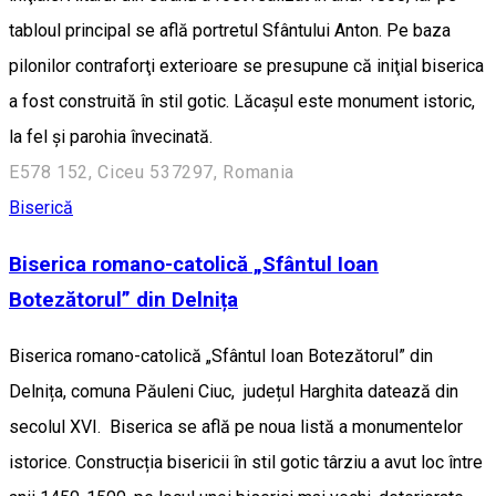
tabloul principal se află portretul Sfântului Anton. Pe baza
pilonilor contraforţi exterioare se presupune că iniţial biserica
a fost construită în stil gotic. Lăcaşul este monument istoric,
la fel şi parohia învecinată.
E578 152, Ciceu 537297, Romania
Biserică
Biserica romano-catolică „Sfântul Ioan
Botezătorul” din Delnița
Biserica romano-catolică „Sfântul Ioan Botezătorul” din
Delnița, comuna Păuleni Ciuc, județul Harghita datează din
secolul XVI. Biserica se află pe noua listă a monumentelor
istorice. Construcția bisericii în stil gotic târziu a avut loc între