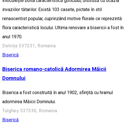
înlocuiește bolta caracteristică goticului, distrusă cu ocazia
invaziilor tătarilor. Există 103 casete, pictate în stil
renascentist popular, cuprinzând motive florale ce reprezintă
flora caracteristică locului. Ultima renovare a bisericii a fost în
anul 1970.
Delnița 537231, Romania
Biserică
Biserica romano-catolică Adormirea Măicii
Domnului
Biserica a fost construită în anul 1902, sfințită cu hramul
adormirea Măicii Domnului.
Tulgheș 537330, Romania
Biserică