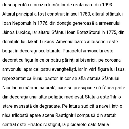
descoperită cu ocazia lucrărilor de restaurare din 1993.
Altarul principal a fost construit în anul 1780, altarul sfântului
Ioan Nepomuk în 1776, din donația generoasă a armeanului
János Lukács, iar altarul Sfântul Ioan Botezătorul în 1775, din
donațiile lui Jakab Lukács. Amvonul baroc al bisericii este
bogat în decorații sculpturale. Parapetul amvonului este
decorat cu figurile celor patru părinți ai bisericii, pe coroana
amvonului apar cei patru evangheliști, iar în vârf figura lui Isus,
reprezentat ca Bunul păstor. În cor se află statuia Sfântului
Nicolae în mărime naturală, care se presupune că făcea parte
din decorația unui altar poliptic medieval. Statuia este într-o
stare avansată de degradare. Pe latura sudică a navei, într-o
nișă trilobată apare scena Răstignirii compusă din statui:
central este Hristos răstignit, la picioarele sale Maria