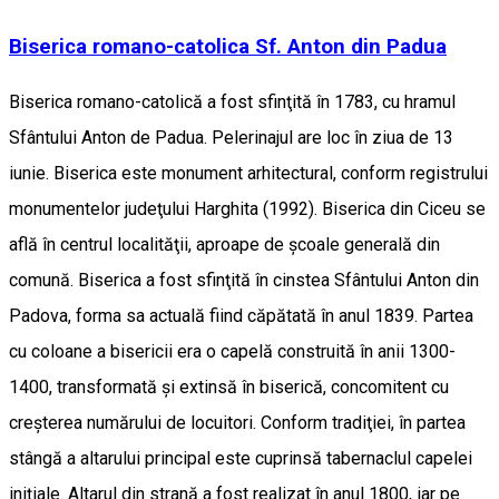
Biserica romano-catolica Sf. Anton din Padua
Biserica romano-catolică a fost sfinţită în 1783, cu hramul
Sfântului Anton de Padua. Pelerinajul are loc în ziua de 13
iunie. Biserica este monument arhitectural, conform registrului
monumentelor judeţului Harghita (1992). Biserica din Ciceu se
află în centrul localităţii, aproape de şcoale generală din
comună. Biserica a fost sfinţită în cinstea Sfântului Anton din
Padova, forma sa actuală fiind căpătată în anul 1839. Partea
cu coloane a bisericii era o capelă construită în anii 1300-
1400, transformată şi extinsă în biserică, concomitent cu
creşterea numărului de locuitori. Conform tradiţiei, în partea
stângă a altarului principal este cuprinsă tabernaclul capelei
iniţiale. Altarul din strană a fost realizat în anul 1800, iar pe