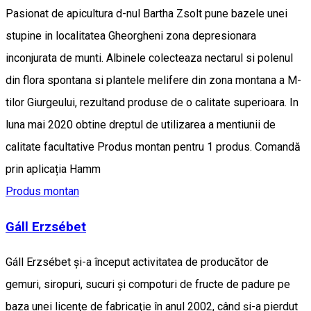
Pasionat de apicultura d-nul Bartha Zsolt pune bazele unei
stupine in localitatea Gheorgheni zona depresionara
inconjurata de munti. Albinele colecteaza nectarul si polenul
din flora spontana si plantele melifere din zona montana a M-
tilor Giurgeului, rezultand produse de o calitate superioara. In
luna mai 2020 obtine dreptul de utilizarea a mentiunii de
calitate facultative Produs montan pentru 1 produs. Comandă
prin aplicația Hamm
Produs montan
Gáll Erzsébet
Gáll Erzsébet şi-a început activitatea de producător de
gemuri, siropuri, sucuri şi compoturi de fructe de padure pe
baza unei licenţe de fabricaţie în anul 2002, când şi-a pierdut