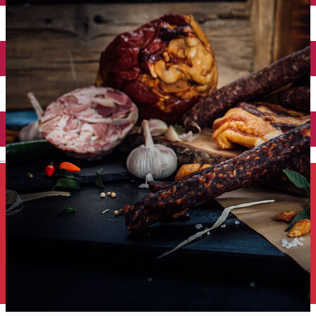
Închirieri auto
Închirieri de biciclete
English