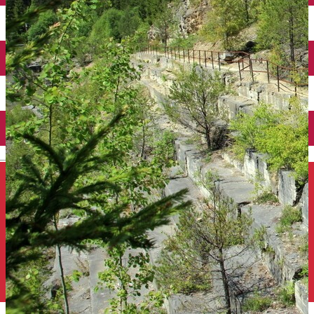
Închirieri auto
Închirieri de biciclete
English