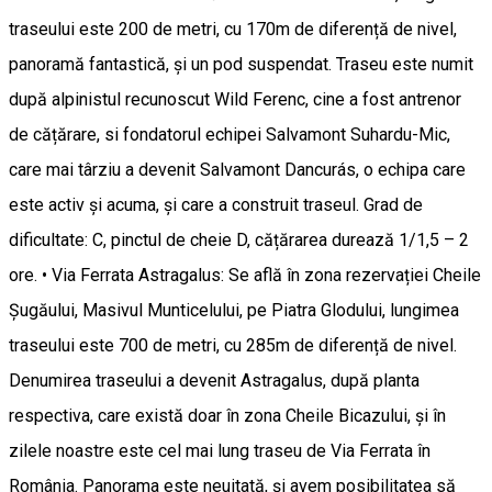
traseului este 200 de metri, cu 170m de diferență de nivel,
panoramă fantastică, și un pod suspendat. Traseu este numit
după alpinistul recunoscut Wild Ferenc, cine a fost antrenor
de cățărare, si fondatorul echipei Salvamont Suhardu-Mic,
care mai târziu a devenit Salvamont Dancurás, o echipa care
este activ și acuma, și care a construit traseul. Grad de
dificultate: C, pinctul de cheie D, cățărarea durează 1/1,5 – 2
ore. • Via Ferrata Astragalus: Se află în zona rezervației Cheile
Șugăului, Masivul Munticelului, pe Piatra Glodului, lungimea
traseului este 700 de metri, cu 285m de diferență de nivel.
Denumirea traseului a devenit Astragalus, după planta
respectiva, care există doar în zona Cheile Bicazului, și în
zilele noastre este cel mai lung traseu de Via Ferrata în
România. Panorama este neuitată, și avem posibilitatea să