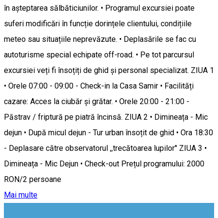
în așteptarea sălbăticiunilor. • Programul excursiei poate
suferi modificări în funcție dorințele clientului, condițiile
meteo sau situațiile neprevăzute. • Deplasările se fac cu
autoturisme special echipate off-road. • Pe tot parcursul
excursiei veți fi însoțiți de ghid și personal specializat. ZIUA 1
• Orele 07:00 - 09:00 - Check-in la Casa Samir • Facilități
cazare: Acces la ciubăr și grătar. • Orele 20:00 - 21:00 -
Păstrav / friptură pe piatră încinsă. ZIUA 2 • Dimineața - Mic
dejun • După micul dejun - Tur urban însoțit de ghid • Ora 18:30
- Deplasare către observatorul ,,trecătoarea lupilor'' ZIUA 3 •
Dimineața - Mic Dejun • Check-out Prețul programului: 2000
RON/2 persoane
Mai multe