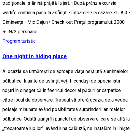
tradiționale, slănină prăjită la jar). • După prânz excursia
wildife continua până la asfințit. • Întoarcele la cazare ZIUA 3 •
Dimineața - Mic Dejun • Check-out Prețul programului: 2000
RON/2 persoane
Program turistic
One night in hiding place
Ai ocazia să urmărești de aproape viața neștiută a animalelor
sălbatice. Înainte de asfințit veți fi conduși de specialiștii
noștri în cinegetică în feericul decor al pădurilor carpatice
către locul de observare. Traseul vă oferă ocazia de a vedea
peisaje minunate având posibilitatea surprinderii animalelor
sălbatice. Odată ajunși în punctul de observare, care se află la
,,trecătoarea lupilor”, având luna călăuză, ne instalăm în liniște