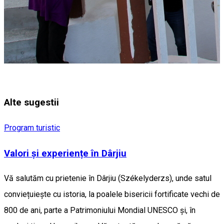
Alte sugestii
Program turistic
Valori și experiențe în Dârjiu
Vă salutăm cu prietenie în Dârjiu (Székelyderzs), unde satul
conviețuiește cu istoria, la poalele bisericii fortificate vechi de
800 de ani, parte a Patrimoniului Mondial UNESCO și, în