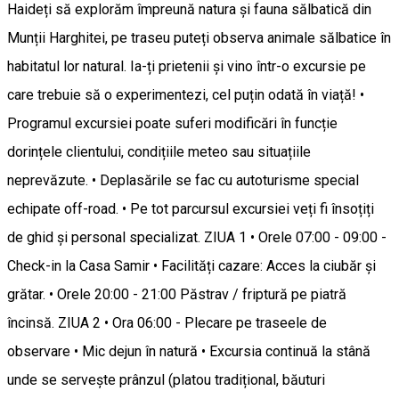
Haideți să explorăm împreună natura și fauna sălbatică din
Munții Harghitei, pe traseu puteți observa animale sălbatice în
habitatul lor natural. Ia-ți prietenii și vino într-o excursie pe
care trebuie să o experimentezi, cel puțin odată în viață! •
Programul excursiei poate suferi modificări în funcție
dorințele clientului, condițiile meteo sau situațiile
neprevăzute. • Deplasările se fac cu autoturisme special
echipate off-road. • Pe tot parcursul excursiei veți fi însoțiți
de ghid și personal specializat. ZIUA 1 • Orele 07:00 - 09:00 -
Check-in la Casa Samir • Facilități cazare: Acces la ciubăr și
grătar. • Orele 20:00 - 21:00 Păstrav / friptură pe piatră
încinsă. ZIUA 2 • Ora 06:00 - Plecare pe traseele de
observare • Mic dejun în natură • Excursia continuă la stână
unde se servește prânzul (platou tradițional, băuturi