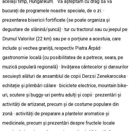
același timp, Hungarikum. Vă așteptăm cu drag să vă
bucurați de programele noastre speciale, de o zi: ·
prezentarea bisericii fortificate (se poate organiza și
degustare de slănină/șuncă) · tur cu tractorul sau cu jeepul pe
Drumul Valorilor (22 km) sau pe o porțiune a acestuia, care
include și vechea graniță, respectiv Piatra Árpád ·
gastronomie locală (cu posibilitatea de a petrece, seara, pe
muzică populară regională) · învățarea cântecelor și dansurilor
secuiești alături de ansamblul de copii Derzsi Zenekarocska ·
echitație și plimbări călare · biciclete electrice, mountain bike-
uri, scutere și buggy-uri pentru adulți și copii · prezentări și
activități de artizanat, precum și de costume populare din
zonă · activități de preparare a plantelor aromatice și
medicinale, precum și prezentări despre fructele locale