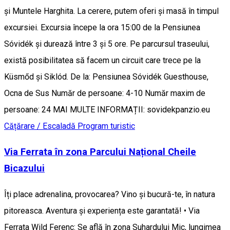
și Muntele Harghita. La cerere, putem oferi și masă în timpul
excursiei. Excursia începe la ora 15:00 de la Pensiunea
Sóvidék și durează între 3 și 5 ore. Pe parcursul traseului,
există posibilitatea să facem un circuit care trece pe la
Küsmőd și Siklód. De la: Pensiunea Sóvidék Guesthouse,
Ocna de Sus Număr de persoane: 4-10 Număr maxim de
persoane: 24 MAI MULTE INFORMAȚII: sovidekpanzio.eu
Cățărare / Escaladă
Program turistic
Via Ferrata în zona Parcului Național Cheile
Bicazului
Îți place adrenalina, provocarea? Vino și bucură-te, în natura
pitoreasca. Aventura și experiența este garantată! • Via
Ferrata Wild Ferenc: Se află în zona Suhardului Mic, lungimea