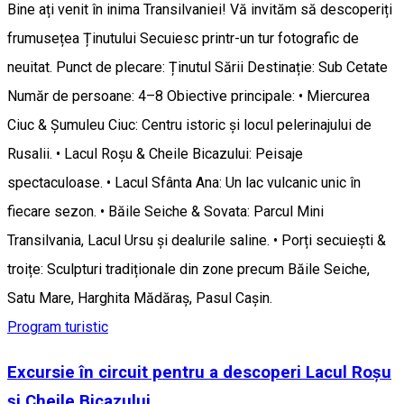
Bine ați venit în inima Transilvaniei! Vă invităm să descoperiți
frumusețea Ținutului Secuiesc printr-un tur fotografic de
neuitat. Punct de plecare: Ținutul Sării Destinație: Sub Cetate
Număr de persoane: 4–8 Obiective principale: • Miercurea
Ciuc & Șumuleu Ciuc: Centru istoric și locul pelerinajului de
Rusalii. • Lacul Roșu & Cheile Bicazului: Peisaje
spectaculoase. • Lacul Sfânta Ana: Un lac vulcanic unic în
fiecare sezon. • Băile Seiche & Sovata: Parcul Mini
Transilvania, Lacul Ursu și dealurile saline. • Porți secuiești &
troițe: Sculpturi tradiționale din zone precum Băile Seiche,
Satu Mare, Harghita Mădăraș, Pasul Caşin.
Program turistic
Excursie în circuit pentru a descoperi Lacul Roșu
și Cheile Bicazului