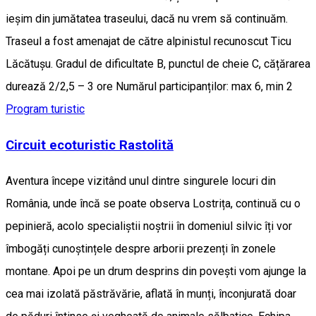
ieșim din jumătatea traseului, dacă nu vrem să continuăm.
Traseul a fost amenajat de către alpinistul recunoscut Ticu
Lăcătușu. Gradul de dificultate B, punctul de cheie C, cățărarea
durează 2/2,5 – 3 ore Numărul participanților: max 6, min 2
Program turistic
Circuit ecoturistic Rastolită
Aventura începe vizitând unul dintre singurele locuri din
România, unde încă se poate observa Lostrița, continuă cu o
pepinieră, acolo specialiștii noștrii în domeniul silvic îți vor
îmbogăți cunoștințele despre arborii prezenți în zonele
montane. Apoi pe un drum desprins din povești vom ajunge la
cea mai izolată păstrăvărie, aflată în munți, înconjurată doar