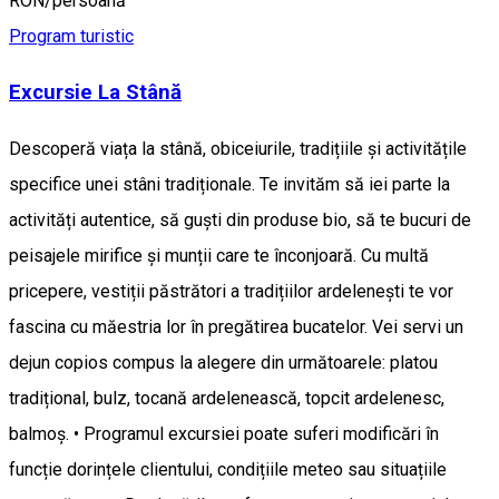
RON/persoană
Program turistic
Excursie La Stână
Descoperă viața la stână, obiceiurile, tradițiile și activitățile
specifice unei stâni tradiționale. Te invităm să iei parte la
activități autentice, să guști din produse bio, să te bucuri de
peisajele mirifice și munții care te înconjoară. Cu multă
pricepere, vestiții păstrători a tradițiilor ardelenești te vor
fascina cu măestria lor în pregătirea bucatelor. Vei servi un
dejun copios compus la alegere din următoarele: platou
tradițional, bulz, tocană ardelenească, topcit ardelenesc,
balmoș. • Programul excursiei poate suferi modificări în
funcție dorințele clientului, condițiile meteo sau situațiile