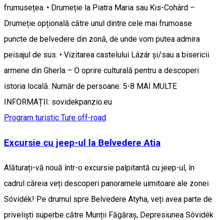
frumusețea. • Drumeție la Piatra Maria sau Kis-Cohárd –
Drumeție opțională către unul dintre cele mai frumoase
puncte de belvedere din zonă, de unde vom putea admira
peisajul de sus. • Vizitarea castelului Lázár și/sau a bisericii
armene din Gherla – O oprire culturală pentru a descoperi
istoria locală. Număr de persoane: 5-8 MAI MULTE
INFORMAȚII: sovidekpanzio.eu
Program turistic
Ture off-road
Excursie cu jeep-ul la Belvedere Atia
Alăturați-vă nouă într-o excursie palpitantă cu jeep-ul, în
cadrul căreia veți descoperi panoramele uimitoare ale zonei
Sóvidék! Pe drumul spre Belvedere Atyha, veți avea parte de
priveliști superbe către Munții Făgăraș, Depresiunea Sóvidék