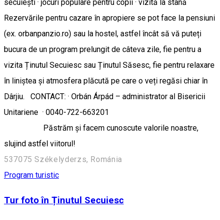
secuiești · jocuri populare pentru copii · vizită la stână
Rezervările pentru cazare în apropiere se pot face la pensiuni
(ex. orbanpanzio.ro) sau la hostel, astfel încât să vă puteți
bucura de un program prelungit de câteva zile, fie pentru a
vizita Ținutul Secuiesc sau Ținutul Săsesc, fie pentru relaxare
în liniștea și atmosfera plăcută pe care o veți regăsi chiar în
Dârjiu. CONTACT: · Orbán Árpád – administrator al Bisericii
Unitariene · 0040-722-663201
Păstrăm și facem cunoscute valorile noastre,
slujind astfel viitorul!
537075 Székelyderzs, Románia
Program turistic
Tur foto în Ținutul Secuiesc