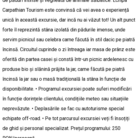
de păduri întinse și vegheată de animale sălbatice. Echipa
Carpathian Tourism este convinsă că vei avea o experiență
unică în această excursie, dar incă nu ai văzut tot! Un alt punct
forte îl reprezintă stâna izolată din pădurile imense, unde
servim picnicul sau celebra carne făcută în stil dacic pe piatră
încinsă. Circuitul cuprinde o zi întreaga iar masa de prânz este
oferită din partea casei și constă într-un picnic ardelenesc cu
produse bio și slănină prăjita la jar, carne făcută pe piatră
încinsă la jar sau o masă tradițională la stâna în funcție de
disponibilitate. • Programul excursiei poate suferi modificări
în funcție dorințele clientului, condițiile meteo sau situațiile
neprevăzute. • Deplasările se fac cu autoturisme special
echipate off-road. • Pe tot parcursul excursiei veți fi însoțiți
de ghid și personal specializat. Prețul programului: 250