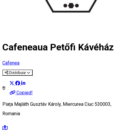
Cafeneaua Petőfi Kávéház
Cafenea
Distribuie
Copied!
Piața Majláth Gusztáv Károly, Miercurea Ciuc 530003,
Romania