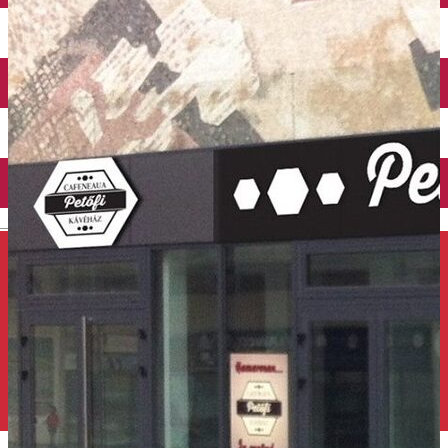
Închirieri auto
Închirieri de biciclete
English