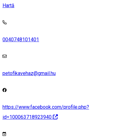
Hartă
0040748101401
petofikavehaz@gmail.hu
https://www.facebook.com/profile.php?
id=100063718923940