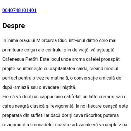
0040748101401
Despre
În inima orașului Miercurea Ciuc, într-unul dintre cele mai
primitoare colțuri ale centrului plin de viață, vă așteaptă
Cafeneaua Petőfi. Este locul unde aroma cafelei proaspăt
prăjite se întâlnește cu ospitalitatea caldă, creând mediul
perfect pentru o trezire matinală, o conversație amicală de
după-amiază sau o evadare liniștită.
Fie că vă doriți un cappuccino catifelat, un latte cremos sau o
cafea neagră clasică și revigorantă, la noi fiecare ceașcă este
preparată din suflet. Iar dacă doriți ceva răcoritor, puterea
revigorantă a limonadelor noastre artizanale vă va umple ziua