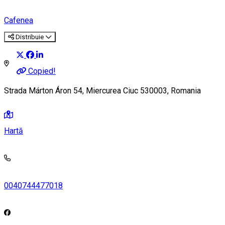
Cafenea
Distribuie
Copied!
Strada Márton Áron 54, Miercurea Ciuc 530003, Romania
Hartă
0040744477018