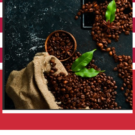
Închirieri auto
Închirieri de biciclete
English