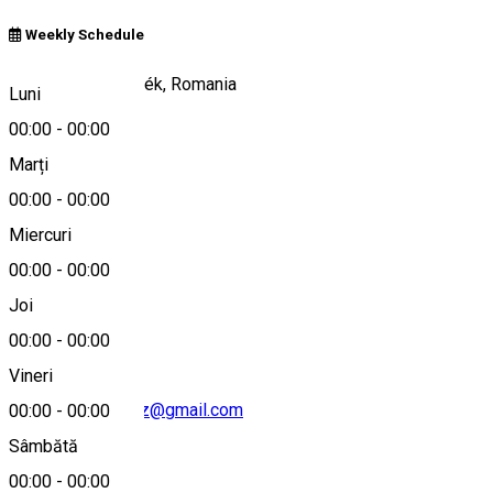
Weekly Schedule
Eghersec/Egerszék, Romania
Luni
00:00
-
00:00
Marți
Hartă
00:00
-
00:00
Miercuri
00:00
-
00:00
+40757 099 963
Joi
00:00
-
00:00
Vineri
csangovendeghaz@gmail.com
00:00
-
00:00
Sâmbătă
00:00
-
00:00