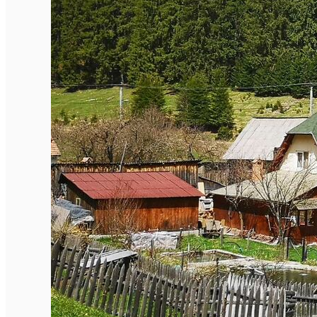
Închirieri de biciclete
English