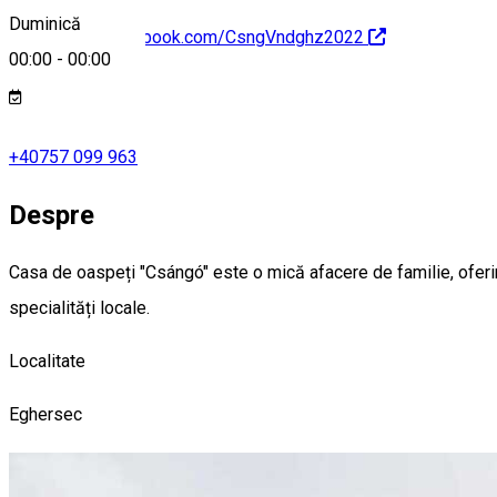
Duminică
https://www.facebook.com/CsngVndghz2022
00:00
-
00:00
+40757 099 963
Despre
Casa de oaspeți "Csángó" este o mică afacere de familie, oferin
specialități locale.
Localitate
Eghersec