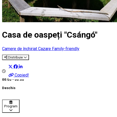
Casa de oaspeți "Csángó"
Camere de închiriat
Cazare Family-friendly
Distribuie
Copied!
00:00 - 00:00
Deschis
Program