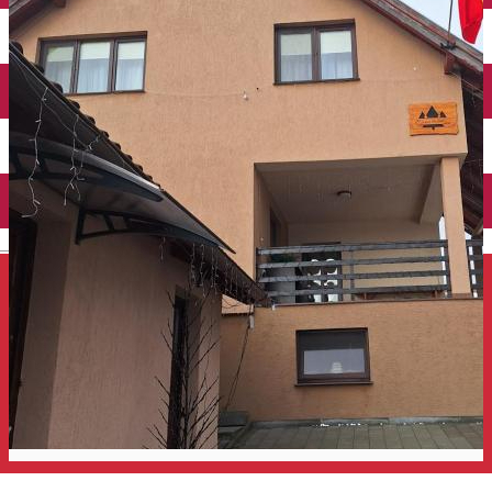
Închirieri auto
Închirieri de biciclete
English