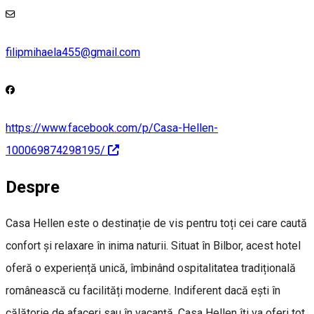
filipmihaela455@gmail.com
https://www.facebook.com/p/Casa-Hellen-
100069874298195/
Despre
Casa Hellen este o destinație de vis pentru toți cei care caută
confort și relaxare în inima naturii. Situat în Bilbor, acest hotel
oferă o experiență unică, îmbinând ospitalitatea tradițională
românească cu facilități moderne. Indiferent dacă ești în
călătorie de afaceri sau în vacanță, Casa Hellen îți va oferi tot