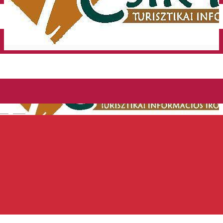
Închirieri auto
Închirieri de biciclete
English
Miercurea Ciuc - Biroul de
informare turistică
Centru de informare turistică
Distribuie