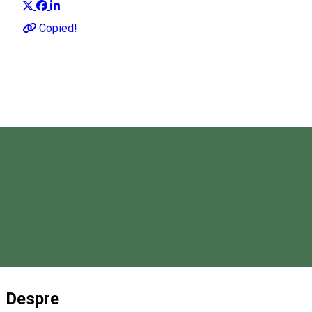
Copied!
Piața Cetății 2, Miercurea Ciuc 530132, Romania
Hartă
csikinfo@szereda.ro
0266317007
Magyar
Despre