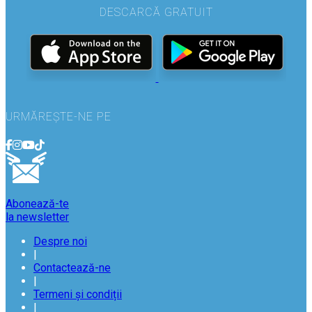
DESCARCĂ GRATUIT
URMĂREȘTE-NE PE
Abonează-te
la newsletter
Despre noi
|
Contactează-ne
|
Termeni și condiții
|