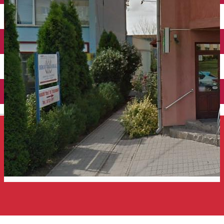
Închirieri auto
Închirieri de biciclete
English