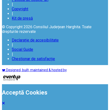
|
Copyright
|
Kit de presă
© Copyright 2026 Consiliul Județean Harghita. Toate
drepturile rezervate
Declarație de accesibilitate
|
Social Guide
|
Chestionar de satisfacție
❤️ Designed, built, maintained & hosted by
Acceptă Cookies