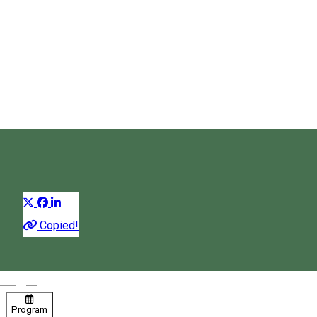
Farmacia Csipkebogyó
Farmacie
Distribuie
Copied!
08:00 - 16:00
Închis
Magyar
Program