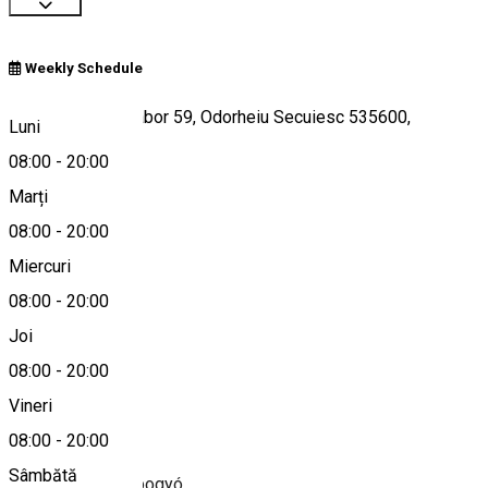
Weekly Schedule
Strada Bethlen Gábor 59, Odorheiu Secuiesc 535600,
Luni
Romania
08:00
-
20:00
Marți
08:00
-
20:00
Hartă
Miercuri
08:00
-
20:00
Joi
0266-217027
08:00
-
20:00
Vineri
Despre
08:00
-
20:00
Sâmbătă
Farmacia Csipkebogyó