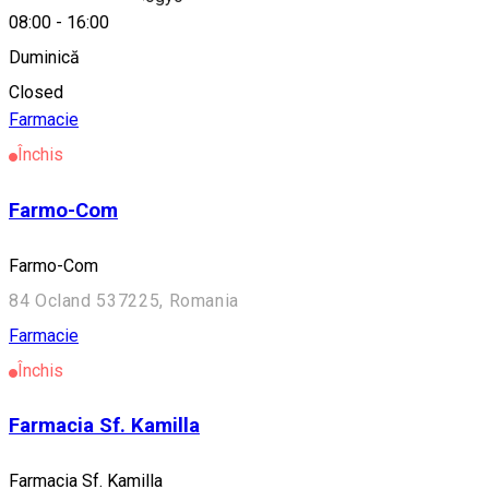
08:00
-
16:00
Duminică
Alte sugestii
Closed
Farmacie
Închis
Farmo-Com
Farmo-Com
84 Ocland 537225, Romania
Farmacie
Închis
Farmacia Sf. Kamilla
Farmacia Sf. Kamilla