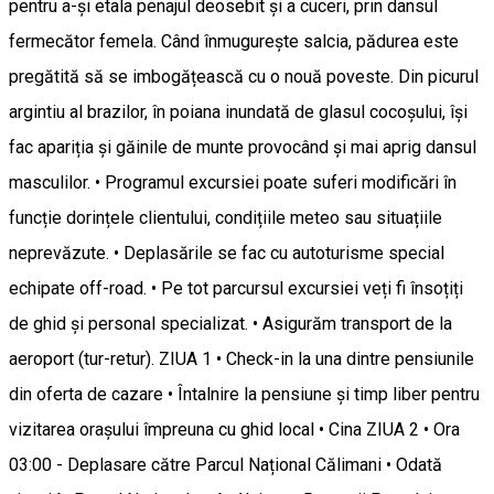
pentru a-și etala penajul deosebit și a cuceri, prin dansul
fermecător femela. Când înmugurește salcia, pădurea este
pregătită să se imbogățească cu o nouă poveste. Din picurul
argintiu al brazilor, în poiana inundată de glasul cocoșului, își
fac apariția și găinile de munte provocând și mai aprig dansul
masculilor. • Programul excursiei poate suferi modificări în
funcție dorințele clientului, condițiile meteo sau situațiile
neprevăzute. • Deplasările se fac cu autoturisme special
echipate off-road. • Pe tot parcursul excursiei veți fi însoțiți
de ghid și personal specializat. • Asigurăm transport de la
aeroport (tur-retur). ZIUA 1 • Check-in la una dintre pensiunile
din oferta de cazare • Întalnire la pensiune și timp liber pentru
vizitarea orașului împreuna cu ghid local • Cina ZIUA 2 • Ora
03:00 - Deplasare către Parcul Național Călimani • Odată