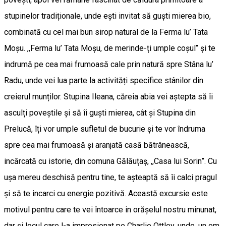
stupinelor tradiționale, unde ești invitat să guști mierea bio,
combinată cu cel mai bun sirop natural de la Ferma lu’ Tata
Moșu. ,,Ferma lu’ Tata Moșu, de merinde-ți umple coșul’’ și te
indrumă pe cea mai frumoasă cale prin natură spre Stâna lu’
Radu, unde vei lua parte la activități specifice stânilor din
creierul munților. Stupina Ileana, căreia abia vei aștepta să îi
asculți poveștile și să îi guști mierea, cât și Stupina din
Prelucă, îți vor umple sufletul de bucurie și te vor îndruma
spre cea mai frumoasă și aranjată casă bătrânească,
incărcată cu istorie, din comuna Gălăuțaș, ,,Casa lui Sorin”. Cu
ușa mereu deschisă pentru tine, te așteaptă să îi calci pragul
și să te incarci cu energie pozitivă. Această excursie este
motivul pentru care te vei întoarce in orășelul nostru minunat,
dar și locul care l-a impresionat pe Charlie Ottley, unde, un om