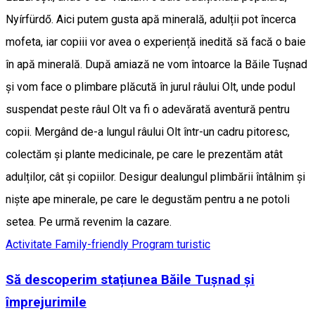
Nyírfürdő. Aici putem gusta apă minerală, adulții pot încerca
mofeta, iar copiii vor avea o experiență inedită să facă o baie
în apă minerală. După amiază ne vom întoarce la Băile Tușnad
și vom face o plimbare plăcută în jurul râului Olt, unde podul
suspendat peste râul Olt va fi o adevărată aventură pentru
copii. Mergând de-a lungul râului Olt într-un cadru pitoresc,
colectăm și plante medicinale, pe care le prezentăm atât
adulților, cât și copiilor. Desigur dealungul plimbării întâlnim și
niște ape minerale, pe care le degustăm pentru a ne potoli
setea. Pe urmă revenim la cazare.
Activitate Family-friendly
Program turistic
Să descoperim stațiunea Băile Tușnad și
împrejurimile