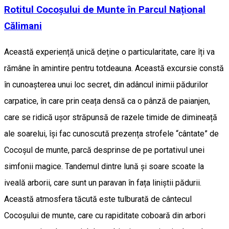
Rotitul Cocoșului de Munte în Parcul Național
Călimani
Această experiență unică deține o particularitate, care îți va
rămâne în amintire pentru totdeauna. Această excursie constă
în cunoașterea unui loc secret, din adâncul inimii pădurilor
carpatice, în care prin ceața densă ca o pânză de paianjen,
care se ridică ușor străpunsă de razele timide de dimineață
ale soarelui, își fac cunoscută prezența strofele “cântate” de
Cocoșul de munte, parcă desprinse de pe portativul unei
simfonii magice. Tandemul dintre lună și soare scoate la
iveală arborii, care sunt un paravan în fața liniștii pădurii.
Această atmosfera tăcută este tulburată de cântecul
Cocoșului de munte, care cu rapiditate coboară din arbori