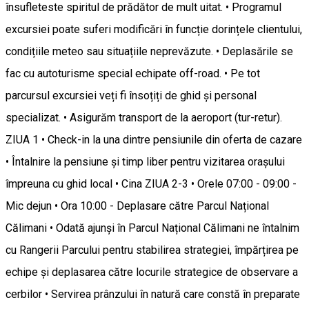
însufleteste spiritul de prădător de mult uitat. • Programul
excursiei poate suferi modificări în funcție dorințele clientului,
condițiile meteo sau situațiile neprevăzute. • Deplasările se
fac cu autoturisme special echipate off-road. • Pe tot
parcursul excursiei veți fi însoțiți de ghid și personal
specializat. • Asigurăm transport de la aeroport (tur-retur).
ZIUA 1 • Check-in la una dintre pensiunile din oferta de cazare
• Întalnire la pensiune și timp liber pentru vizitarea orașului
împreuna cu ghid local • Cina ZIUA 2-3 • Orele 07:00 - 09:00 -
Mic dejun • Ora 10:00 - Deplasare către Parcul Național
Călimani • Odată ajunși în Parcul Național Călimani ne întalnim
cu Rangerii Parcului pentru stabilirea strategiei, împărțirea pe
echipe și deplasarea către locurile strategice de observare a
cerbilor • Servirea prânzului în natură care constă în preparate