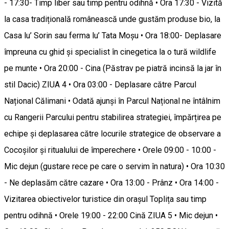
- 17:30- Timp liber sau timp pentru odihnă • Ora 17:30 - Vizită
la casa tradițională românească unde gustăm produse bio, la
Casa lu’ Sorin sau ferma lu’ Tata Moșu • Ora 18:00- Deplasare
împreuna cu ghid și specialist în cinegetica la o tură wildlife
pe munte • Ora 20:00 - Cina (Păstrav pe piatră incinsă la jar în
stil Dacic) ZIUA 4 • Ora 03:00 - Deplasare către Parcul
Național Călimani • Odată ajunși în Parcul Național ne întâlnim
cu Rangerii Parcului pentru stabilirea strategiei, împărțirea pe
echipe și deplasarea către locurile strategice de observare a
Cocoșilor și ritualului de împerechere • Orele 09:00 - 10:00 -
Mic dejun (gustare rece pe care o servim în natura) • Ora 10:30
- Ne deplasăm către cazare • Ora 13:00 - Prânz • Ora 14:00 -
Vizitarea obiectivelor turistice din orașul Toplița sau timp
pentru odihnă • Orele 19:00 - 22:00 Cină ZIUA 5 • Mic dejun •