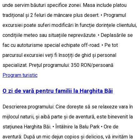
unde servim băuturi specifice zonei. Masa include platou
tradițional și 2 feluri de mâncare plus desert. • Programul
excursiei poate suferi modificări în funcție dorințele clientului,
condițiile meteo sau situațiile neprevăzute. • Deplasările se
fac cu autoturisme special echipate off-road. • Pe tot
parcursul excursiei veți fi însoțiți de ghid și personal
specializat. Prețul programului: 350 RON/persoană
Program turistic
O zi de vară pentru familii la Harghita Băi
Descrierea programului: Cine dorește să se relaxeze vara în
mijlocul naturii, și aibă parte și de aventură, este binevenit la
stațiunea Harghita Băi. • Întâlnire la Balu Park • Ore de
aventură: După un mic dejun copios și delicios, vă invităm la