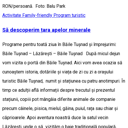
RON/persoană. Foto: Balu Park
Activitate Family-friendly
Program turistic
Să descoperim țara apelor minerale
Programe pentru toată ziua în Băile Tușnad și împrejurimi:
Băile Tușnad – Lăzărești – Băile Tușnad După micul dejun
vom vizita o portă din Băile Tușnad. Aici vom avea ocazia să
cunoaștem istoria, dotăriile și viața de zi cu zi a orașului
turistic Băile Tușnad, numit și stațiunea cu patru anotimpuri. În
timp ce adulții află informații despre trecutul și prezentul
stațiunii, copiii pot mângâia diferite animale de companie
precum câinele, pisica, mielul, găina, puiul, rața sau chiar și
căprioarele. Apoi aventura noastră duce la satul vecin
Lăzărești, unde o să vizităm o baie tradițională populară,