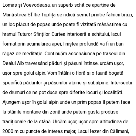
Lomas și Voevodeasa, un superb schit ce aparține de
Mânăstirea Sf.Ilie Toplița se ridică semet printre falnicii brazi,
un loc plăcut de popas unde poate fi vizitată mânăstirea cu
hramul Tuturor Sfinților. Curtea interioară a schitului, lacul
format prin acumularea apei, liniștea profundă va fi un bun
răgaz de meditație. Continuăm ascensiunea pe traseul din
Dealul Alb traversând păduri și pășuni întinse, urcăm ușor,
ușor spre golul alpin. Vom întâlni o floră și o faună bogată
specifică pădurilor și pășunilor alpine și subalpine. Intersecții
de drumuri ce ne pot duce spre diferite locuri și localităti.
Ajungem ușor în golul alpin unde un prim popas îl putem face
la stânile montane din zonă unde putem gusta produse
tradiționale de la stână. Urcăm ușor, ușor spre altitudinea de
2000 m cu puncte de interes major, Lacul Iezer din Călimani,