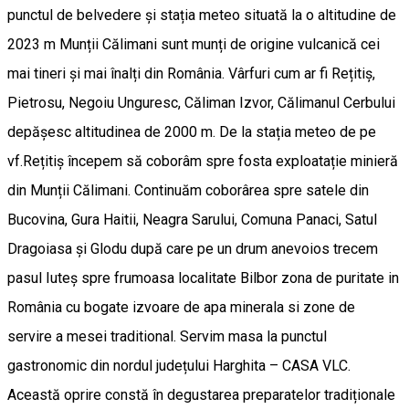
punctul de belvedere și stația meteo situată la o altitudine de
2023 m Munții Călimani sunt munți de origine vulcanică cei
mai tineri și mai înalți din România. Vârfuri cum ar fi Rețitiș,
Pietrosu, Negoiu Unguresc, Căliman Izvor, Călimanul Cerbului
depășesc altitudinea de 2000 m. De la stația meteo de pe
vf.Rețitiș începem să coborâm spre fosta exploatație minieră
din Munții Călimani. Continuăm coborârea spre satele din
Bucovina, Gura Haitii, Neagra Sarului, Comuna Panaci, Satul
Dragoiasa și Glodu după care pe un drum anevoios trecem
pasul Iuteș spre frumoasa localitate Bilbor zona de puritate in
România cu bogate izvoare de apa minerala si zone de
servire a mesei traditional. Servim masa la punctul
gastronomic din nordul județului Harghita – CASA VLC.
Această oprire constă în degustarea preparatelor tradiționale