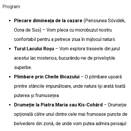
Program:
Plecare dimineața de la cazare
(Pensiunea Sóvidék,
Ocna de Sus) – Vom pleca cu microbuzul nostru
confortabil pentru a petrece ziua în mijlocul naturii.
Turul Lacului Roșu
– Vom explora traseele din jurul
acestui lac misterios, bucurându-ne de priveliștile
superbe.
Plimbare prin Cheile Bicazului
– O plimbare ușoară
printre stâncile impunătoare, unde natura își arată toată
puterea și frumusețea.
Drumeție la Piatra Maria sau Kis-Cohárd
– Drumeție
opțională către unul dintre cele mai frumoase puncte de
belvedere din zonă, de unde vom putea admira peisajul