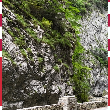
Închirieri auto
Închirieri de biciclete
English