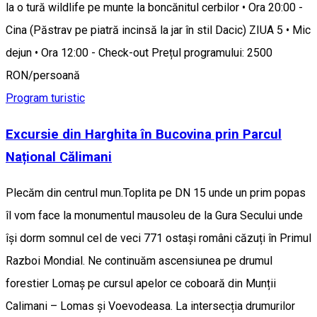
la o tură wildlife pe munte la boncănitul cerbilor • Ora 20:00 -
Cina (Păstrav pe piatră incinsă la jar în stil Dacic) ZIUA 5 • Mic
dejun • Ora 12:00 - Check-out Prețul programului: 2500
RON/persoană
Program turistic
Excursie din Harghita în Bucovina prin Parcul
Național Călimani
Plecăm din centrul mun.Toplita pe DN 15 unde un prim popas
îl vom face la monumentul mausoleu de la Gura Secului unde
își dorm somnul cel de veci 771 ostași români căzuți în Primul
Razboi Mondial. Ne continuăm ascensiunea pe drumul
forestier Lomaș pe cursul apelor ce coboară din Munții
Calimani – Lomas și Voevodeasa. La intersecția drumurilor