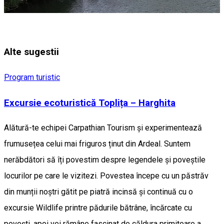
Alte sugestii
Program turistic
Excursie ecoturistică Toplița – Harghita
Alătură-te echipei Carpathian Tourism și experimentează
frumusețea celui mai friguros ținut din Ardeal. Suntem
nerăbdători să îți povestim despre legendele și poveștile
locurilor pe care le vizitezi. Povestea începe cu un păstrăv
din munții noștri gătit pe piatră incinsă și continuă cu o
excursie Wildlife printre pădurile bătrâne, încărcate cu
povești, apoi vei rămâne fascinat de căldura primitoare a