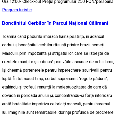
Ora 12:00- Check-out Prețul programului: 250 RON/persoană
Program turistic
Boncănitul Cerbilor în Parcul Național Călimani
Toamna când pădurile îmbracă haina pestriță, în adâncul
codrului, boncănitul cerbilor răsună printre brazii semeți.
Masculii, prin impozanta și strigătul lor, care se izbește de
crestele munților și coboară prin văile ascunse de ochii lumii,
își cheamă partenerele pentru împerechere sau rivalii pentru
luptă. În tot acest timp, cerbul supranumit ‘’regele pădurii’’,
etalându-și trofeul, renunță la meiestuozitatea de care dă
dovadă în perioada anului și, concentrându-și forța interioară
arată brutalitate împotriva celorlalți masculi, pentru haremul
lui. Imaginile sunt remarcabile, dorința profundă de procreere