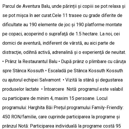
Parcul de Aventura Balu, unde părinții și copiii se pot relaxa și
se pot mișca în aer curat.Cele 11 trasee cu grade diferite de
dificultate au 190 elemente de joc şi 190 platforme montate
pe copaci, acoperind o suprafaţă de 1.5 hectare. La noi, cei
dornici de aventură, indiferent de vârstă, au aici parte de
distracţie, odihnă activă, adrenalină şi o experienţă de neuitat.
• Prânz la Restaurantul Balu • După prânz o plimbare cu căruța
spre Stânca Kossuth • Escaladă pe Stânca Kossuth Kossuth
cu ajutorul echipei Salvamont • Vizită la stână și degustarea
produselor lactate • Întoarcere Notă: programul este valabil
cu participare de minim 4, maxim 15 persoane. Locul
programului: Harghita Băi Prețul programului Family-Friendly:
450 RON/familie, care cuprinde participarea la programe și
prânzul Notă: Participarea individuală la programe costă 95