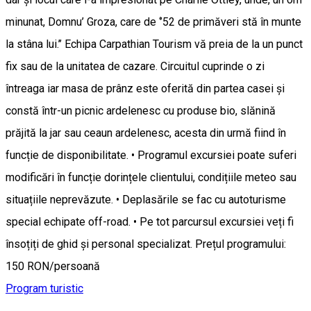
minunat, Domnu’ Groza, care de ‘’52 de primăveri stă în munte
la stâna lui.’’ Echipa Carpathian Tourism vă preia de la un punct
fix sau de la unitatea de cazare. Circuitul cuprinde o zi
întreaga iar masa de prânz este oferită din partea casei și
constă într-un picnic ardelenesc cu produse bio, slănină
prăjită la jar sau ceaun ardelenesc, acesta din urmă fiind în
funcție de disponibilitate. • Programul excursiei poate suferi
modificări în funcție dorințele clientului, condițiile meteo sau
situațiile neprevăzute. • Deplasările se fac cu autoturisme
special echipate off-road. • Pe tot parcursul excursiei veți fi
însoțiți de ghid și personal specializat. Prețul programului:
150 RON/persoană
Program turistic