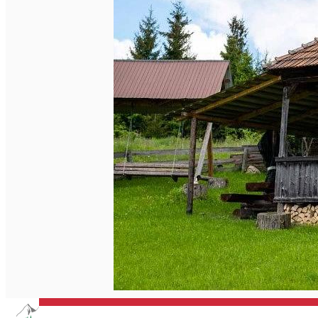
Închirieri de biciclete
English