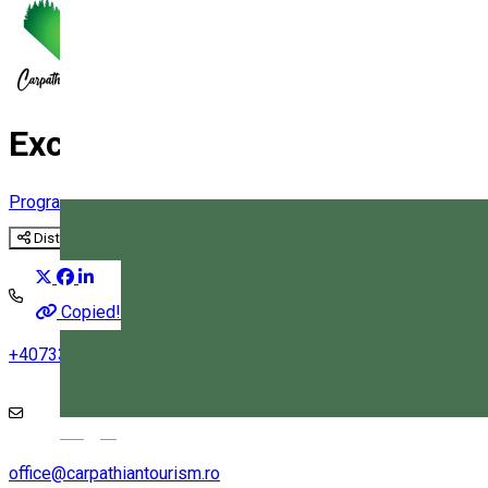
Excursie ecoturistică Toplița 
Program turistic
Distribuie
Copied!
+40733 078 668
•
+40741 197 977
Magyar
office@carpathiantourism.ro