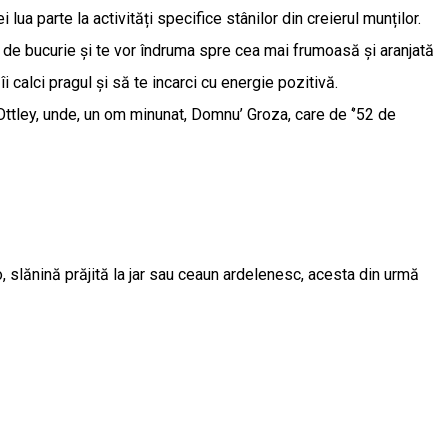
ua parte la activități specifice stânilor din creierul munților.
tul de bucurie și te vor îndruma spre cea mai frumoasă și aranjată
 calci pragul și să te incarci cu energie pozitivă.
 Ottley, unde, un om minunat, Domnu’ Groza, care de ‘’52 de
, slănină prăjită la jar sau ceaun ardelenesc, acesta din urmă