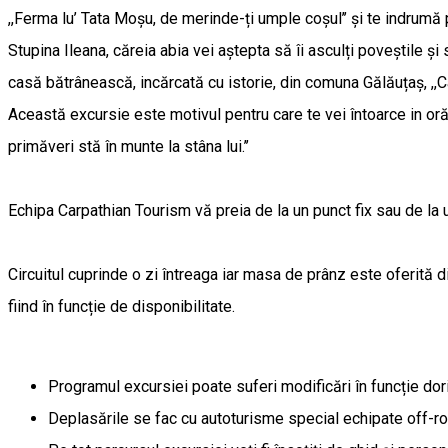
,,Ferma lu’ Tata Moșu, de merinde-ți umple coșul’’ și te indrumă p
Stupina Ileana, căreia abia vei aștepta să îi asculți poveștile și
casă bătrânească, incărcată cu istorie, din comuna Gălăuțaș, ,,Ca
Această excursie este motivul pentru care te vei întoarce in oră
primăveri stă în munte la stâna lui.’’
Echipa Carpathian Tourism vă preia de la un punct fix sau de la 
Circuitul cuprinde o zi întreaga iar masa de prânz este oferită 
fiind în funcție de disponibilitate.
Programul excursiei poate suferi modificări în funcție dori
Deplasările se fac cu autoturisme special echipate off-ro