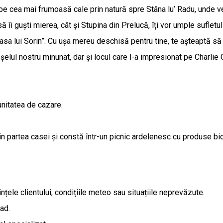
e cea mai frumoasă cale prin natură spre Stâna lu’ Radu, unde vei l
 să îi guști mierea, cât și Stupina din Prelucă, îți vor umple sufle
sa lui Sorin”. Cu ușa mereu deschisă pentru tine, te așteaptă să îi
șelul nostru minunat, dar și locul care l-a impresionat pe Charlie
unitatea de cazare.
din partea casei și constă într-un picnic ardelenesc cu produse bio
nțele clientului, condițiile meteo sau situațiile neprevăzute.
ad.