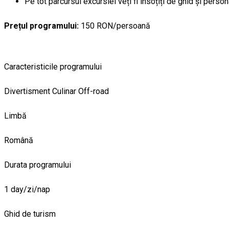
Pe tot parcursul excursiei veți fi însoțiți de ghid și person
Prețul programului:
150 RON/persoană
Caracteristicile programului
Divertisment
Culinar
Off-road
Limbă
Română
Durata programului
1 day/zi/nap
Ghid de turism