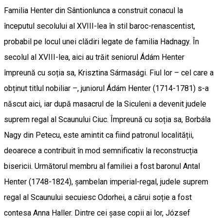
Familia Henter din Sântionlunca a construit conacul la
începutul secolului al XVIII-lea în stil baroc-renascentist,
probabil pe locul unei clădiri legate de familia Hadnagy. În
secolul al XVIII-lea, aici au trăit seniorul Ádám Henter
împreună cu soția sa, Krisztina Sármasági. Fiul lor – cel care a
obținut titlul nobiliar –, juniorul Ádám Henter (1714-1781) s-a
născut aici, iar după masacrul de la Siculeni a devenit judele
suprem regal al Scaunului Ciuc. Împreună cu soția sa, Borbála
Nagy din Petecu, este amintit ca fiind patronul localității,
deoarece a contribuit în mod semnificativ la reconstrucția
bisericii. Următorul membru al familiei a fost baronul Antal
Henter (1748-1824), șambelan imperial-regal, judele suprem
regal al Scaunului secuiesc Odorhei, a cărui soție a fost
contesa Anna Haller. Dintre cei șase copii ai lor, József