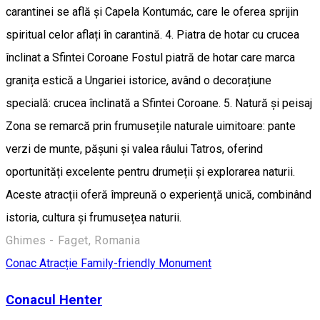
carantinei se află și Capela Kontumác, care le oferea sprijin
spiritual celor aflați în carantină. 4. Piatra de hotar cu crucea
înclinat a Sfintei Coroane Fostul piatră de hotar care marca
granița estică a Ungariei istorice, având o decorațiune
specială: crucea înclinată a Sfintei Coroane. 5. Natură și peisaj
Zona se remarcă prin frumusețile naturale uimitoare: pante
verzi de munte, pășuni și valea râului Tatros, oferind
oportunități excelente pentru drumeții și explorarea naturii.
Aceste atracții oferă împreună o experiență unică, combinând
istoria, cultura și frumusețea naturii.
Ghimes - Faget, Romania
Conac
Atracție Family-friendly
Monument
Conacul Henter