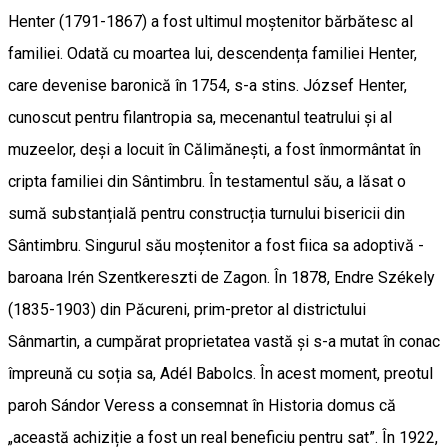
Henter (1791-1867) a fost ultimul moștenitor bărbătesc al
familiei. Odată cu moartea lui, descendența familiei Henter,
care devenise baronică în 1754, s-a stins. József Henter,
cunoscut pentru filantropia sa, mecenantul teatrului și al
muzeelor, deși a locuit în Călimănești, a fost înmormântat în
cripta familiei din Sântimbru. În testamentul său, a lăsat o
sumă substanțială pentru construcția turnului bisericii din
Sântimbru. Singurul său moștenitor a fost fiica sa adoptivă -
baroana Irén Szentkereszti de Zagon. În 1878, Endre Székely
(1835-1903) din Păcureni, prim-pretor al districtului
Sânmartin, a cumpărat proprietatea vastă și s-a mutat în conac
împreună cu soția sa, Adél Babolcs. În acest moment, preotul
paroh Sándor Veress a consemnat în Historia domus că
„această achiziție a fost un real beneficiu pentru sat”. În 1922,