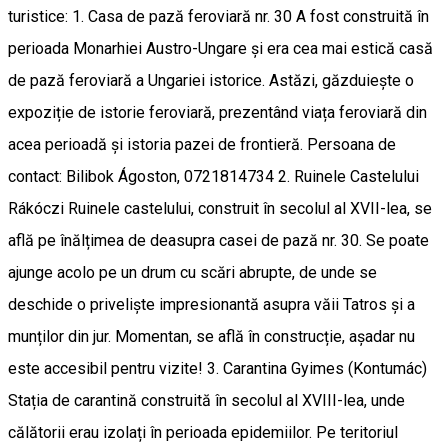
turistice: 1. Casa de pază feroviară nr. 30 A fost construită în
perioada Monarhiei Austro-Ungare și era cea mai estică casă
de pază feroviară a Ungariei istorice. Astăzi, găzduiește o
expoziție de istorie feroviară, prezentând viața feroviară din
acea perioadă și istoria pazei de frontieră. Persoana de
contact: Bilibok Ágoston, 0721814734 2. Ruinele Castelului
Rákóczi Ruinele castelului, construit în secolul al XVII-lea, se
află pe înălțimea de deasupra casei de pază nr. 30. Se poate
ajunge acolo pe un drum cu scări abrupte, de unde se
deschide o priveliște impresionantă asupra văii Tatros și a
munților din jur. Momentan, se află în construcție, așadar nu
este accesibil pentru vizite! 3. Carantina Gyimes (Kontumác)
Stația de carantină construită în secolul al XVIII-lea, unde
călătorii erau izolați în perioada epidemiilor. Pe teritoriul