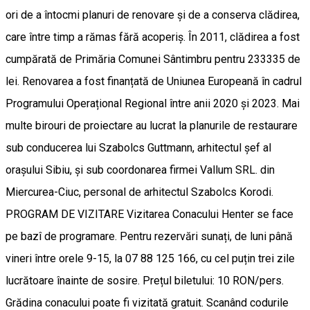
ori de a întocmi planuri de renovare și de a conserva clădirea,
care între timp a rămas fără acoperiș. În 2011, clădirea a fost
cumpărată de Primăria Comunei Sântimbru pentru 233335 de
lei. Renovarea a fost finanțată de Uniunea Europeană în cadrul
Programului Operațional Regional între anii 2020 și 2023. Mai
multe birouri de proiectare au lucrat la planurile de restaurare
sub conducerea lui Szabolcs Guttmann, arhitectul șef al
orașului Sibiu, și sub coordonarea firmei Vallum SRL. din
Miercurea-Ciuc, personal de arhitectul Szabolcs Korodi.
PROGRAM DE VIZITARE Vizitarea Conacului Henter se face
pe bazî de programare. Pentru rezervări sunați, de luni până
vineri între orele 9-15, la 07 88 125 166, cu cel puțin trei zile
lucrătoare înainte de sosire. Prețul biletului: 10 RON/pers.
Grădina conacului poate fi vizitată gratuit. Scanând codurile