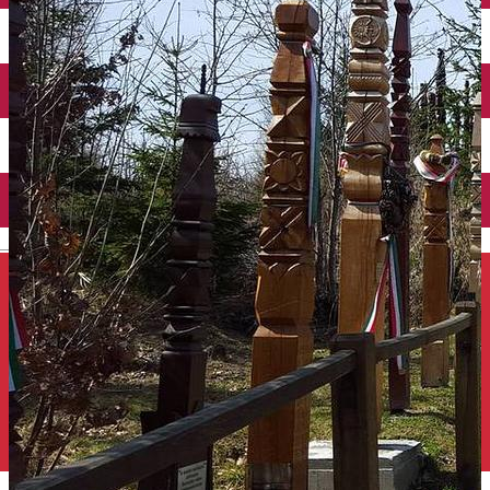
Închirieri auto
Închirieri de biciclete
English