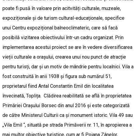
poate fi pusă în valoare prin acitvități culturale, muzeale,
expoziționale și de turism cultural-educaționale, specifice
unui Centru expozițional balneoclimateric, care să facă
posibilă vizitarea obiectivului într-un cadru organizat. Prin
implementarea acestui proiect se are în vedere diversificarea
vieții culturale a orașului, crearea unui nou punct de atracție
pentru turisți, dar și un motiv de mândrie pentru localnici. Vila a
fost construită în anii 1938 și figura sub numărul 51,
proprietarul fiind Antal Constantin Emil din localitatea
învecinată, Toplița. Clădirea reabilitată se află în proprietatea
Primăriei Orașului Borsec din anul 2016 și este categorizată
de către Ministerul Culturii ca și monument istoric. Vila 49 sau
„Vila Emil “, situată pe strada Primăverii nr. 11, în apropierea a
mai multor obiective turistice, cum ar fi Poiana Zânelor,