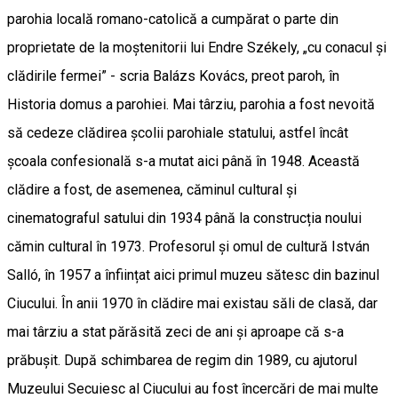
parohia locală romano-catolică a cumpărat o parte din
proprietate de la moștenitorii lui Endre Székely, „cu conacul și
clădirile fermei” - scria Balázs Kovács, preot paroh, în
Historia domus a parohiei. Mai târziu, parohia a fost nevoită
să cedeze clădirea școlii parohiale statului, astfel încât
școala confesională s-a mutat aici până în 1948. Această
clădire a fost, de asemenea, căminul cultural și
cinematograful satului din 1934 până la construcția noului
cămin cultural în 1973. Profesorul și omul de cultură István
Salló, în 1957 a înființat aici primul muzeu sătesc din bazinul
Ciucului. În anii 1970 în clădire mai existau săli de clasă, dar
mai târziu a stat părăsită zeci de ani și aproape că s-a
prăbușit. După schimbarea de regim din 1989, cu ajutorul
Muzeului Secuiesc al Ciucului au fost încercări de mai multe