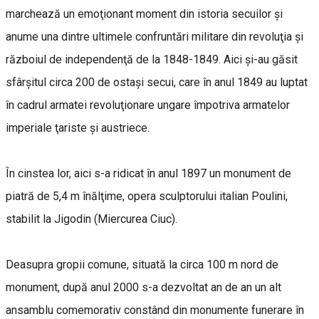
marchează un emoţionant moment din istoria secuilor și
anume una dintre ultimele confruntări militare din revoluţia şi
războiul de independenţă de la 1848-1849. Aici şi-au găsit
sfârşitul circa 200 de ostași secui, care în anul 1849 au luptat
în cadrul armatei revoluţionare ungare împotriva armatelor
imperiale ţariste şi austriece.
În cinstea lor, aici s-a ridicat în anul 1897 un monument de
piatră de 5,4 m înălţime, opera sculptorului italian Poulini,
stabilit la Jigodin (Miercurea Ciuc).
Deasupra gropii comune, situată la circa 100 m nord de
monument, după anul 2000 s-a dezvoltat an de an un alt
ansamblu comemorativ constând din monumente funerare în