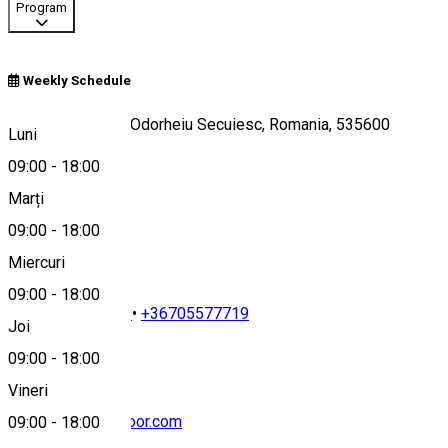
Program
Weekly Schedule
Orbán Balázs 22, Odorheiu Secuiesc, Romania, 535600
Luni
09:00
-
18:00
Marți
Hartă
09:00
-
18:00
Miercuri
09:00
-
18:00
+40 742 392 866
•
+36705577719
Joi
09:00
-
18:00
Vineri
info@hargitaoutdoor.com
09:00
-
18:00