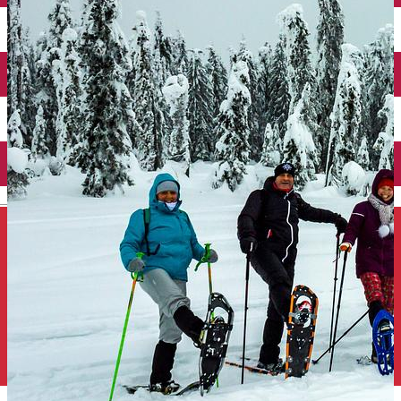
Închirieri auto
Închirieri de biciclete
English