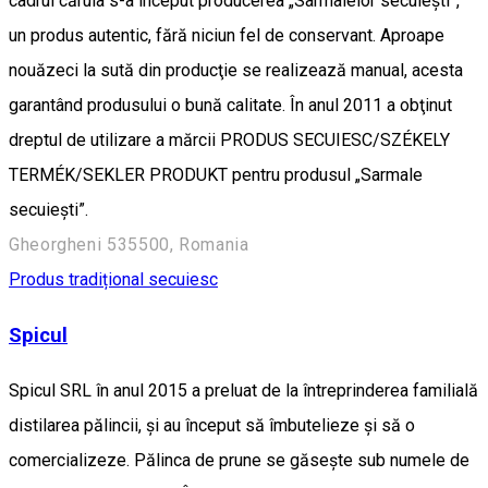
cadrul căruia s-a început producerea „Sarmalelor secuieşti”,
un produs autentic, fără niciun fel de conservant. Aproape
nouăzeci la sută din producţie se realizează manual, acesta
garantând produsului o bună calitate. În anul 2011 a obţinut
dreptul de utilizare a mărcii PRODUS SECUIESC/SZÉKELY
TERMÉK/SEKLER PRODUKT pentru produsul „Sarmale
secuieşti”.
Gheorgheni 535500, Romania
Produs tradițional secuiesc
Spicul
Spicul SRL în anul 2015 a preluat de la întreprinderea familială
distilarea pălincii, și au început să îmbutelieze și să o
comercializeze. Pălinca de prune se găsește sub numele de