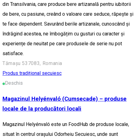
din Transilvania, care produce bere artizanală pentru iubitorii
de bere, cu pasiune, creând o valoare care seduce, răpește și
te face dependent. Savurând berile artizanale, cunoscând și
îndrăgind acestea, ne îmbogățim cu gusturi cu caracter și
experiențe de neuitat pe care produsele de serie nu pot
satisface.
Tămașu 537083, Romania
Produs tradițional secuiesc
Deschis
Magazinul Helyénvaló (Cumsecade) – produse
locale de la producători locali
Magazinul Helyénvaló este un FoodHub de produse locale,
situat în centrul orașului Odorheiu Secuiesc, unde sunt