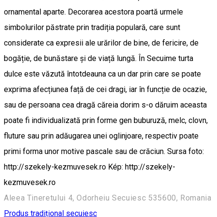
ornamental aparte. Decorarea acestora poartă urmele
simbolurilor păstrate prin tradiția populară, care sunt
considerate ca expresii ale urărilor de bine, de fericire, de
bogăție, de bunăstare și de viață lungă. În Secuime turta
dulce este văzută întotdeauna ca un dar prin care se poate
exprima afecțiunea față de cei dragi, iar în funcție de ocazie,
sau de persoana cea dragă căreia dorim s-o dăruim aceasta
poate fi individualizată prin forme gen buburuză, melc, clovn,
fluture sau prin adăugarea unei oglinjoare, respectiv poate
primi forma unor motive pascale sau de crăciun. Sursa foto:
http://szekely-kezmuvesek.ro Kép: http://szekely-
kezmuvesek.ro
Aleea Tineretului 4, Odorheiu Secuiesc 535600, Romania
Produs tradițional secuiesc