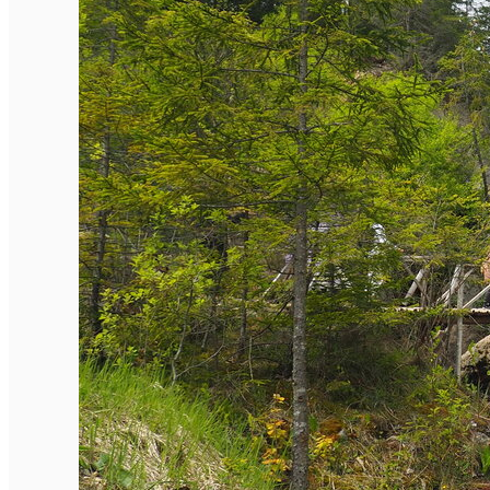
Închirieri de biciclete
English