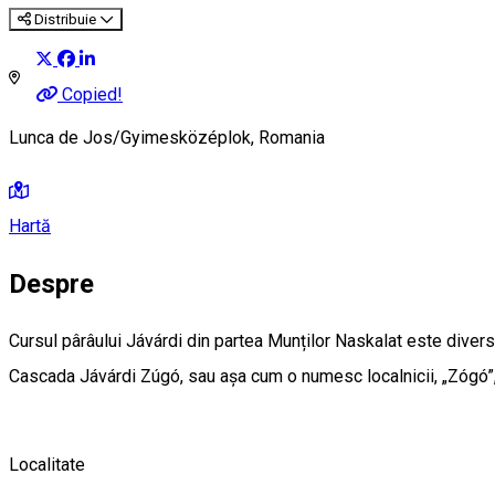
Distribuie
Copied!
Lunca de Jos/Gyimesközéplok, Romania
Hartă
Despre
Cursul pârâului Jávárdi din partea Munților Naskalat este divers
Cascada Jávárdi Zúgó, sau așa cum o numesc localnicii, „Zógó”, 
Localitate