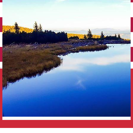
Închirieri auto
Închirieri de biciclete
English