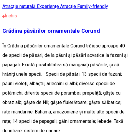
Atracție naturală
Experienţe
Atracție Family-friendly
Închis
Grădina păsărilor ornamentale Corund
În Grădina păsărilor ornamentale Corund trăiesc aproape 40
de specii de păsări, de la păuni și păsări acvatice la fazani și
papagali. Există posibilitatea să mângâiați păsările, și să
hrăniți unele specii. Specii de păsări: 13 specii de fazani;
păuni violeți, albaștri, arlechini și albi; diverse specii de
potârnichi; diferite specii de porumbei; prepeliță; gâște cu
obraz alb; gâște de Nil; gâște fluierătoare; gâște sălbatice;
rațe mandarine, Bahama, amazoniene și multe alte specii de
rațe; 14 specii de papagali; găini ornamentale; lebede. Taxă
de intrare: sistem de onoare