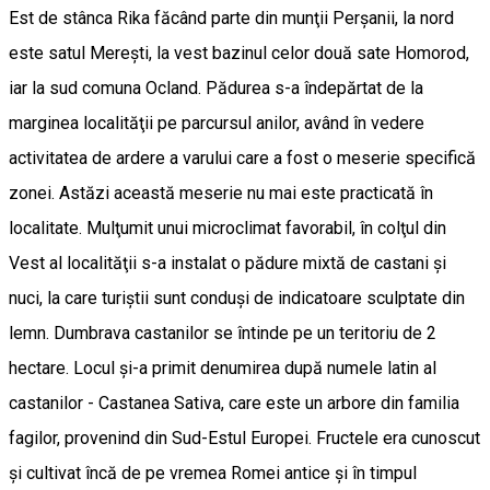
Est de stânca Rika făcând parte din munţii Perşanii, la nord
este satul Mereşti, la vest bazinul celor două sate Homorod,
iar la sud comuna Ocland. Pădurea s-a îndepărtat de la
marginea localităţii pe parcursul anilor, având în vedere
activitatea de ardere a varului care a fost o meserie specifică
zonei. Astăzi această meserie nu mai este practicată în
localitate. Mulţumit unui microclimat favorabil, în colţul din
Vest al localităţii s-a instalat o pădure mixtă de castani şi
nuci, la care turiştii sunt conduşi de indicatoare sculptate din
lemn. Dumbrava castanilor se întinde pe un teritoriu de 2
hectare. Locul şi-a primit denumirea după numele latin al
castanilor - Castanea Sativa, care este un arbore din familia
fagilor, provenind din Sud-Estul Europei. Fructele era cunoscut
şi cultivat încă de pe vremea Romei antice şi în timpul