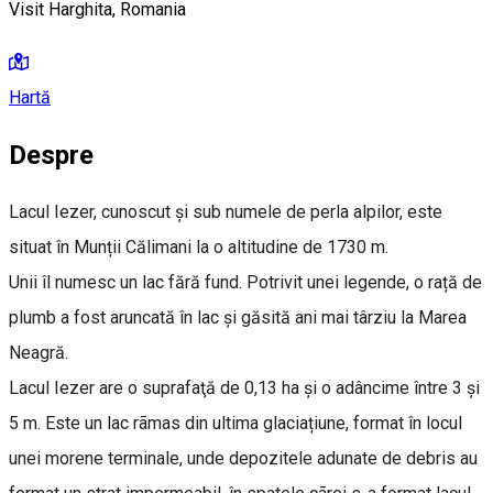
Visit Harghita, Romania
Hartă
Despre
Lacul Iezer, cunoscut și sub numele de perla alpilor, este
situat în Munții Călimani la o altitudine de 1730 m.
Unii îl numesc un lac fără fund. Potrivit unei legende, o rață de
plumb a fost aruncată în lac și găsită ani mai târziu la Marea
Neagră.
Lacul Iezer are o suprafaţă de 0,13 ha şi o adâncime între 3 şi
5 m. Este un lac rãmas din ultima glaciațiune, format în locul
unei morene terminale, unde depozitele adunate de debris au