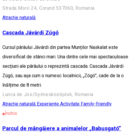
Strada Morii 24, Corund 537060, Romania
Atracție naturală
Cascada Jávárdi Zúgó
Cursul pârâului Jávárdi din partea Munților Naskalat este
diversificat de stânci mari. Una dintre cele mai spectaculoase
secțiuni ale pârâului o reprezintă cascada. Cascada Jávárdi
Zúgó, sau așa cum o numesc localnicii, „Zógó”, cade de la o
înălțime de 8 metri.
Lunca de Jos/Gyimesközéplok, Romania
Atracție naturală
Experienţe
Activitate Family-friendly
Închis
Parcul de mângâiere a animalelor „Babusgató”