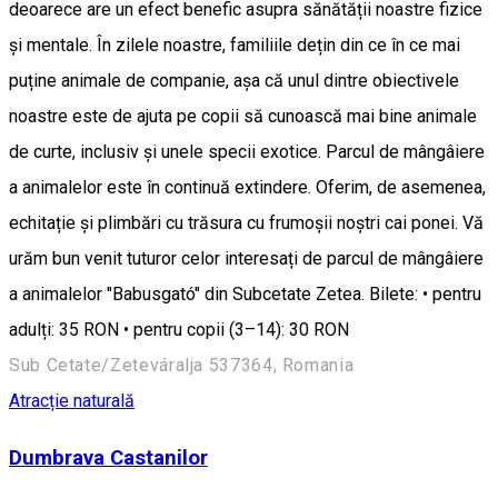
deoarece are un efect benefic asupra sănătății noastre fizice
și mentale. În zilele noastre, familiile dețin din ce în ce mai
puține animale de companie, așa că unul dintre obiectivele
noastre este de ajuta pe copii să cunoască mai bine animale
de curte, inclusiv și unele specii exotice. Parcul de mângâiere
a animalelor este în continuă extindere. Oferim, de asemenea,
echitație și plimbări cu trăsura cu frumoșii noștri cai ponei. Vă
urăm bun venit tuturor celor interesați de parcul de mângâiere
a animalelor "Babusgató" din Subcetate Zetea. Bilete: • pentru
adulți: 35 RON • pentru copii (3–14): 30 RON
Sub Cetate/Zeteváralja 537364, Romania
Atracție naturală
Dumbrava Castanilor