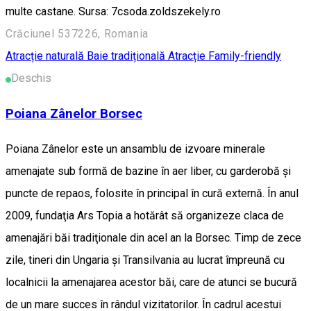
multe castane. Sursa: 7csoda.zoldszekely.ro
Crăciunel 537226, Romania
Atracție naturală
Baie tradițională
Atracție Family-friendly
Deschis
Poiana Zânelor Borsec
Poiana Zânelor este un ansamblu de izvoare minerale
amenajate sub formă de bazine în aer liber, cu garderobă şi
puncte de repaos, folosite în principal în cură externă. În anul
2009, fundaţia Ars Topia a hotărât să organizeze claca de
amenajări băi tradiţionale din acel an la Borsec. Timp de zece
zile, tineri din Ungaria şi Transilvania au lucrat împreună cu
localnicii la amenajarea acestor băi, care de atunci se bucură
de un mare succes în rândul vizitatorilor. În cadrul acestui