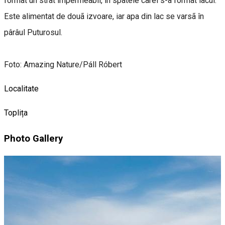
format un strat impermeabil, în spatele cãrei s-a format lacul.
Este alimentat de douã izvoare, iar apa din lac se varsã în
pârâul Puturosul.
Foto: Amazing Nature/Páll Róbert
Localitate
Toplița
Photo Gallery