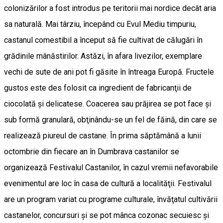
colonizărilor a fost introdus pe teritorii mai nordice decât aria
sa naturală. Mai târziu, începând cu Evul Mediu timpuriu,
castanul comestibil a început să fie cultivat de călugări în
grădinile mânăstirilor. Astăzi, în afara livezilor, exemplare
vechi de sute de ani pot fi găsite în întreaga Europă. Fructele
gustos este des folosit ca ingredient de fabricanţii de
ciocolată şi delicatese. Coacerea sau prăjirea se pot face şi
sub formă granulară, obţinându-se un fel de făină, din care se
realizează piureul de castane. În prima săptămână a lunii
octombrie din fiecare an în Dumbrava castanilor se
organizează Festivalul Castanilor, în cazul vremii nefavorabile
evenimentul are loc în casa de cultură a localităţii. Festivalul
are un program variat cu programe culturale, învăţatul cultivării
castanelor, concursuri şi se pot mânca cozonac secuiesc şi