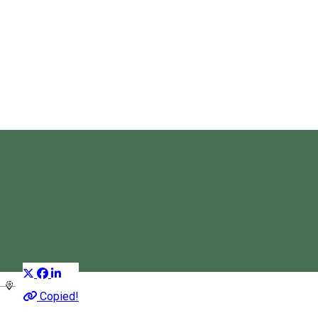
Lacul Iezer
Atracție naturală
Distribuie
Magyar
Copied!