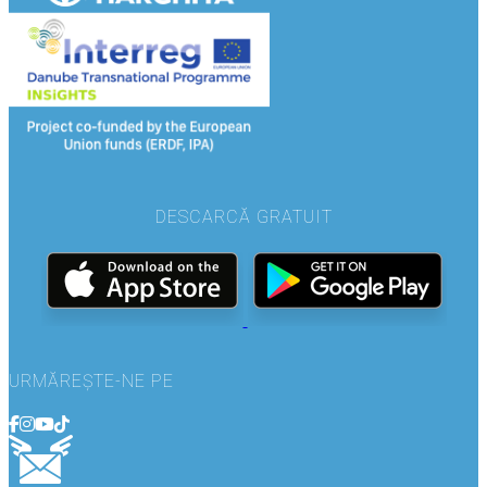
DESCARCĂ GRATUIT
URMĂREȘTE-NE PE