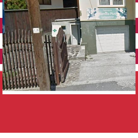
Închirieri auto
Închirieri de biciclete
English