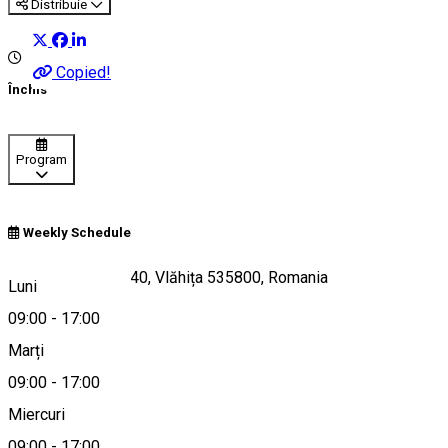
Distribuie
Copied!
Închis
Program
Weekly Schedule
Strada Republicii 40, Vlăhița 535800, Romania
Luni
09:00
-
17:00
Marți
Hartă
09:00
-
17:00
Miercuri
09:00
-
17:00