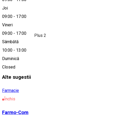
0743949658
Joi
09:00
-
17:00
Despre
Vineri
09:00
-
17:00
Farmacia Kamilla Plus 2
Sâmbătă
10:00
-
13:00
Localitate
Duminică
Vlăhița
Closed
Alte sugestii
Farmacie
Închis
Farmo-Com