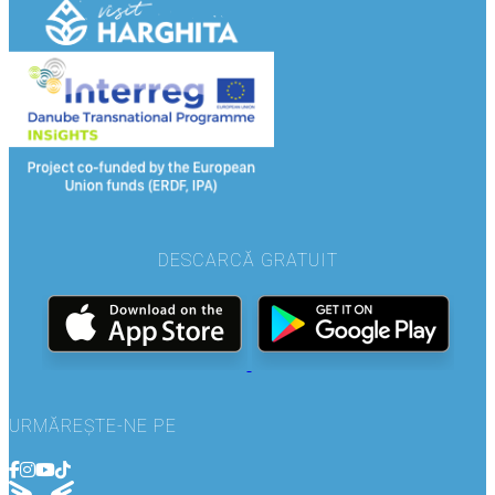
DESCARCĂ GRATUIT
URMĂREȘTE-NE PE