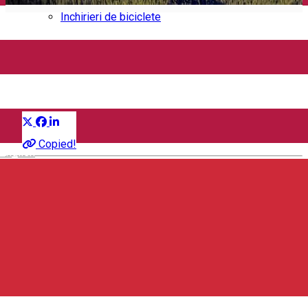
Închirieri auto
Închirieri de biciclete
Încearcă-le
Grup de sugestii
Distribuie
Despre
Copied!
English