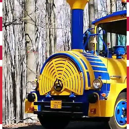
Închirieri auto
Închirieri de biciclete
English