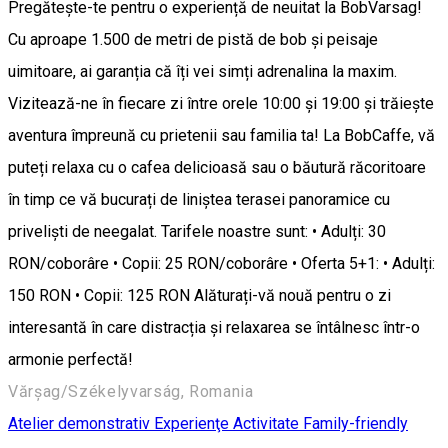
Pregătește-te pentru o experiență de neuitat la BobVarsag!
Cu aproape 1.500 de metri de pistă de bob și peisaje
uimitoare, ai garanția că îți vei simți adrenalina la maxim.
Vizitează-ne în fiecare zi între orele 10:00 și 19:00 și trăiește
aventura împreună cu prietenii sau familia ta! La BobCaffe, vă
puteți relaxa cu o cafea delicioasă sau o băutură răcoritoare
în timp ce vă bucurați de liniștea terasei panoramice cu
priveliști de neegalat. Tarifele noastre sunt: • Adulți: 30
RON/coborâre • Copii: 25 RON/coborâre • Oferta 5+1: • Adulți:
150 RON • Copii: 125 RON Alăturați-vă nouă pentru o zi
interesantă în care distracția și relaxarea se întâlnesc într-o
armonie perfectă!
Vărșag/Székelyvarság, Romania
Atelier demonstrativ
Experienţe
Activitate Family-friendly