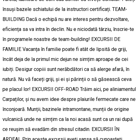
însuși bazele schiatului de la instructori certificați. TEAM-
BUILDING Dacă o echipă nu are interes pentru dezvoltare,
eficiența sa va intra în declin. Nu e niciodată târziu, înscrie-te
în programele noastre de team-building! EXCURSII DE
FAMILIE Vacanța în familie poate fi atât de lipsită de griji,
încât deja de la primul mic dejun ne simțim aproape de cei
iubiți. Desigur copiii sunt nerăbdători ca să alerge afară, în
natură. Nu vă faceți griji, și ei și părinții o să găsească ceva
pe placul lor! EXCURSII OFF-ROAD Trăim aici, pe aliniamentul
Carpaților, și nu avem idee despre plaiurile fermecate care ne
înconjoară. Munții, bazinele intramontane, munții de origine
vulcanică unde ne simțim ca la noi acasă sunt ca un rai după
ce reușim să evadăm din stresul citadin. EXCURSII ÎN
ARDEAL Prin aceste excursii aveți șansa să cunoașteți