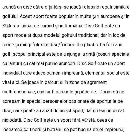
aruncă un disc către o țintă și se joacă folosind reguli similare
golfului. Acest sport foarte popular în multe țări europene și în
SUA s-a lansat de curând și în România. Disc Golf este un
sport modelat după modelul golfului tradițional, dar în loc de
crose și mingi folosim disc/frisbee din plastic. La fel ca în
golf, scopul principal este de a ajunge la țintă (coșuri speciale
cu lanțuri) cu cât mai puține aruncări. Disc Golf este un sport
individual care aduce oamenii împreună, elementul social este
vital aici. Se joacă în parcuri și în zone de agrement
multifuncționale, cum ar fi parcurile și pădurile. Dorim să ne
adresăm în special persoanelor pasionate de sporturile pe
disc, care poate au auzit de acest sport, dar nu l-au încercat
niciodată. Disc Golf este un sport fără vârstă, ceea ce
înseamnă că tinerii și bătrânii se pot bucura de el împreună,