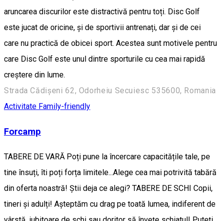
aruncarea discurilor este distractivă pentru toți. Disc Golf
este jucat de oricine, și de sportivii antrenați, dar și de cei
care nu practică de obicei sport. Acestea sunt motivele pentru
care Disc Golf este unul dintre sporturile cu cea mai rapidă
creștere din lume.
Strada Cădișeni 62, Odorheiu Secuiesc 535600, Romania
Activitate Family-friendly
Forcamp
TABERE DE VARĂ Poți pune la încercare capacitățile tale, pe
tine însuți, îti poți forța limitele...Alege cea mai potrivită tabără
din oferta noastră! Știi deja ce alegi? TABERE DE SCHI Copii,
tineri și adulți! Așteptăm cu drag pe toată lumea, indiferent de
vârstă, iubitoare de schi sau doritor să învețe schiatul! Puteți