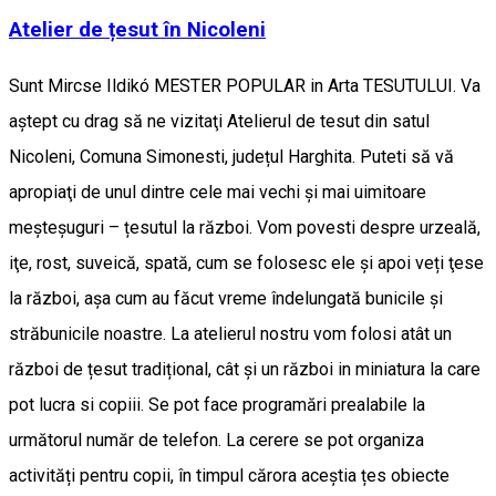
Atelier de țesut în Nicoleni
Sunt Mircse Ildikó MESTER POPULAR in Arta TESUTULUI. Va
aştept cu drag să ne vizitaţi Atelierul de tesut din satul
Nicoleni, Comuna Simonesti, județul Harghita. Puteti să vă
apropiaţi de unul dintre cele mai vechi şi mai uimitoare
meşteşuguri – țesutul la război. Vom povesti despre urzeală,
iţe, rost, suveică, spată, cum se folosesc ele și apoi veți ţese
la război, aşa cum au făcut vreme îndelungată bunicile şi
străbunicile noastre. La atelierul nostru vom folosi atât un
război de țesut tradițional, cât și un război in miniatura la care
pot lucra si copiii. Se pot face programări prealabile la
următorul număr de telefon. La cerere se pot organiza
activități pentru copii, în timpul cărora aceștia țes obiecte