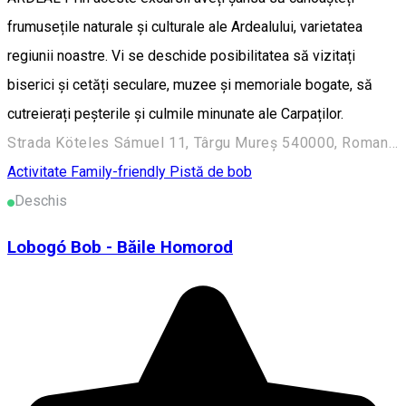
frumusețile naturale și culturale ale Ardealului, varietatea
regiunii noastre. Vi se deschide posibilitatea să vizitați
biserici și cetăți seculare, muzee și memoriale bogate, să
cutreierați peșterile și culmile minunate ale Carpaților.
Strada Köteles Sámuel 11, Târgu Mureș 540000, Romania
Activitate Family-friendly
Pistă de bob
Deschis
Lobogó Bob - Băile Homorod