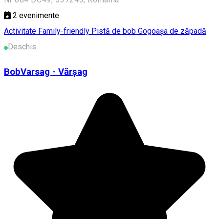
2
evenimente
Activitate Family-friendly
Pistă de bob
Gogoașa de zăpadă
Deschis
BobVarsag - Vărșag