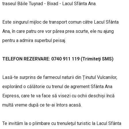
traseul Băile Tuşnad - Bixad - Lacul Sfânta Ana.
Este singurul mijloc de transport comun câtre Lacul Sfânta
Ana, în care patru ore vor părea prea scurte, ele nu ajung
pentru a admira superbul peisaj.
TELEFON REZERVARE: 0740 911 119 (Trimiteţi SMS)
Lasă-te surprins de farmecul naturii din Ținutul Vulcanilor,
explorând o călătorie cu trenul de agrement Sfânta Ana
Express, care te va face să visezi cu ochii deschişi încă
multă vreme după ce te-ai întors acasă.
Te invităm la o plimbare cu trenuleţul turistic la Lacul Sfânta