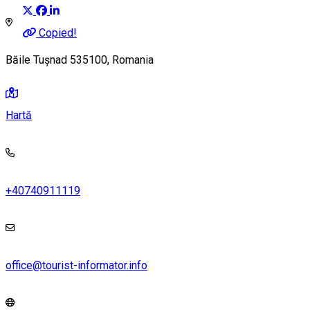
Copied!
Băile Tușnad 535100, Romania
Hartă
+40740911119
office@tourist-informator.info