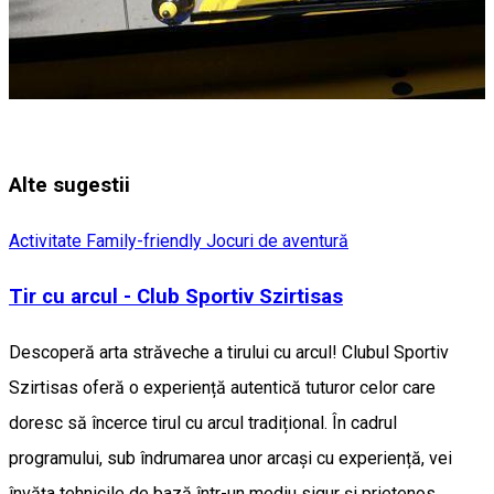
Alte sugestii
Activitate Family-friendly
Jocuri de aventură
Tir cu arcul - Club Sportiv Szirtisas
Descoperă arta străveche a tirului cu arcul! Clubul Sportiv
Szirtisas oferă o experiență autentică tuturor celor care
doresc să încerce tirul cu arcul tradițional. În cadrul
programului, sub îndrumarea unor arcași cu experiență, vei
învăța tehnicile de bază într-un mediu sigur și prietenos.