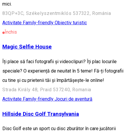
mici.
83QP+3C, Székelyszentmiklós 537322, Románia
Activitate Family-friendly
Obiectiv turistic
Închis
Magic Selfie House
Îți place să faci fotografii și videoclipuri? Îți plac locurile
speciale? O experiență de neuitat în 5 teme! Fă-ți fotografii
cu tine și cu prietenii tăi și împărtășește-le online!
Strada Király 48, Praid 537240, Romania
Activitate Family-friendly
Jocuri de aventură
Hillside Disc Golf Transylvania
Disc Golf este un sport cu disc zburător în care jucătorii