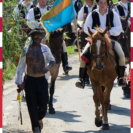
Închirieri auto
Închirieri de biciclete
English