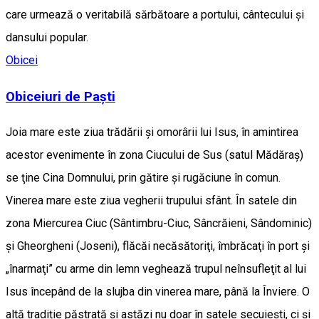
care urmează o veritabilă sărbătoare a portului, cântecului şi
dansului popular.
Obicei
Obiceiuri de Paști
Joia mare este ziua trădării şi omorârii lui Isus, în amintirea
acestor evenimente în zona Ciucului de Sus (satul Mădăraș)
se ţine Cina Domnului, prin gătire şi rugăciune în comun.
Vinerea mare este ziua vegherii trupului sfânt. În satele din
zona Miercurea Ciuc (Sântimbru-Ciuc, Sâncrăieni, Sândominic)
şi Gheorgheni (Joseni), flăcăi necăsătoriţi, îmbrăcaţi în port şi
„înarmaţi” cu arme din lemn veghează trupul neînsufleţit al lui
Isus începând de la slujba din vinerea mare, până la Înviere. O
altă tradiție păstrată și astăzi nu doar în satele secuiești, ci și