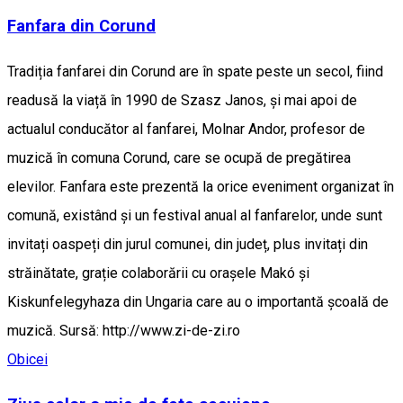
Fanfara din Corund
Tradiția fanfarei din Corund are în spate peste un secol, fiind
readusă la viață în 1990 de Szasz Janos, și mai apoi de
actualul conducător al fanfarei, Molnar Andor, profesor de
muzică în comuna Corund, care se ocupă de pregătirea
elevilor. Fanfara este prezentă la orice eveniment organizat în
comună, existând și un festival anual al fanfarelor, unde sunt
invitați oaspeți din jurul comunei, din județ, plus invitați din
străinătate, grație colaborării cu orașele Makó și
Kiskunfelegyhaza din Ungaria care au o importantă școală de
muzică. Sursă: http://www.zi-de-zi.ro
Obicei