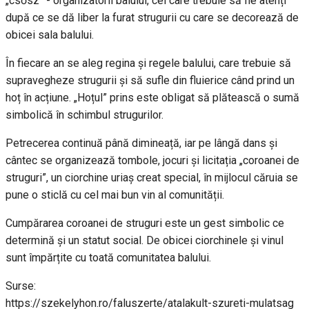
„csősz” - organizatorii balului, cei care trebuie să fie atenți
după ce se dă liber la furat strugurii cu care se decorează de
obicei sala balului.
În fiecare an se aleg regina și regele balului, care trebuie să
supravegheze strugurii și să sufle din fluierice când prind un
hoț în acțiune. „Hoțul” prins este obligat să plătească o sumă
simbolică în schimbul strugurilor.
Petrecerea continuă până dimineață, iar pe lângă dans și
cântec se organizează tombole, jocuri și licitația „coroanei de
struguri”, un ciorchine uriaș creat special, în mijlocul căruia se
pune o sticlă cu cel mai bun vin al comunității.
Cumpărarea coroanei de struguri este un gest simbolic ce
determină și un statut social. De obicei ciorchinele și vinul
sunt împărțite cu toată comunitatea balului.
Surse:
https://szekelyhon.ro/faluszerte/atalakult-szureti-mulatsag