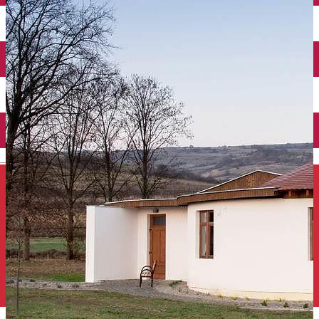
Închirieri auto
Închirieri de biciclete
English