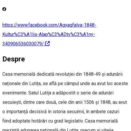
https://www.facebook.com/Agyagfalva-1848-
Kultur%C3%A1lis-Alap%C3%ADtv%C3%A1ny-
340906536030079/
Despre
Casa memorială dedicată revoluției din 1848-49 și adunării
naționale din Lutița, se află pe câmpul unde au avut loc aceste
evenimente. Satul Lutița a adăpostit o serie de adunări
secuiești, dintre care două, cele din anii 1506 și 1848, au avut
o importanță decisivă în istoria secuimii, în ambele cazuri
fiind adoptate hotărâri cu grad legislativ. Casa memorială
prezintă adunarea națională din Lutița, precum și vitejia