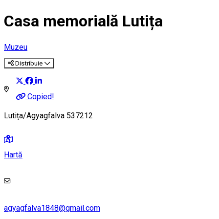
Casa memorială Lutița
Muzeu
Distribuie
Copied!
Lutița/Agyagfalva 537212
Hartă
agyagfalva1848@gmail.com