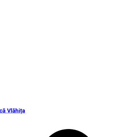
că Vlăhița