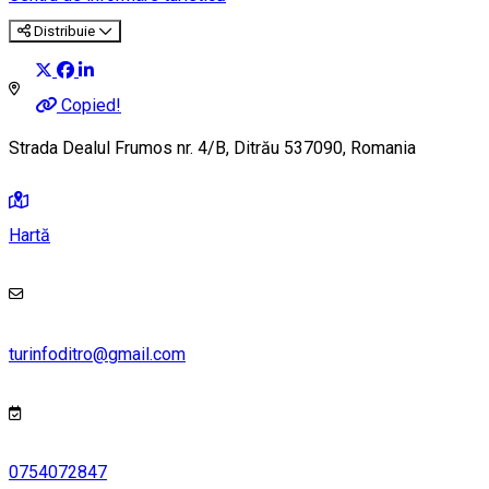
Distribuie
Copied!
Strada Dealul Frumos nr. 4/B, Ditrău 537090, Romania
Hartă
turinfoditro@gmail.com
0754072847