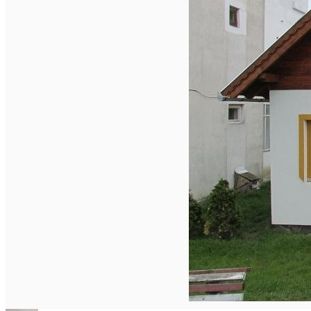
Închirieri de biciclete
English