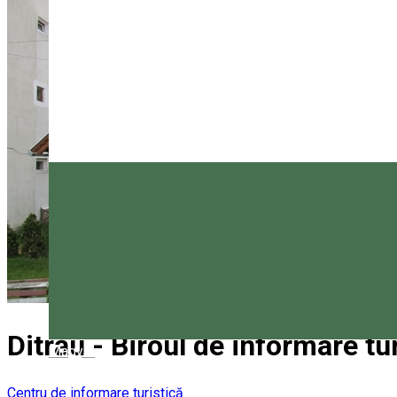
Ditrău - Biroul de informare tu
Magyar
Centru de informare turistică