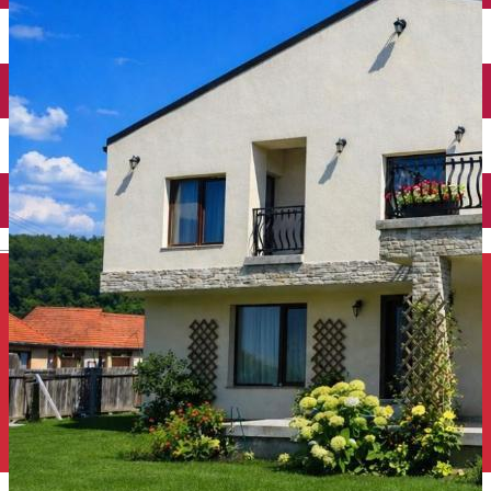
Închirieri auto
Închirieri de biciclete
English