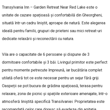
Transylvania Inn – Garden Retreat Near Red Lake este o
unitate de cazare spațioasă și confortabilă din Gheorgheni,
situată într-un cadru liniștit, aproape de natură. Este alegerea
ideală pentru familii, grupuri de prieteni sau mici retreat-uri
dedicate relaxării și reconectării cu natura.
Vila are o capacitate de 6 persoane și dispune de 3
dormitoare confortabile și 3 băi. Livingul primitor este perfect
pentru momente petrecute împreună, iar bucătăria complet
utilată oferă tot ce este necesar pentru un sejur fără griji.
Oaspeții se pot bucura de grădina spațioasă, terasa pentru
relaxare, zona de picnic și spațiile exterioare amenajate, într-o
atmosferă liniștită specifică Transilvaniei. Proprietatea este
recomandată celor care doresc să evadeze din agitația