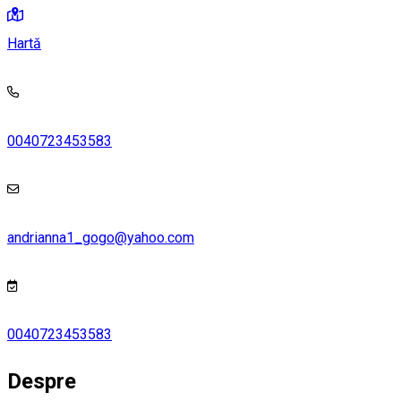
Hartă
0040723453583
andrianna1_gogo@yahoo.com
0040723453583
Despre