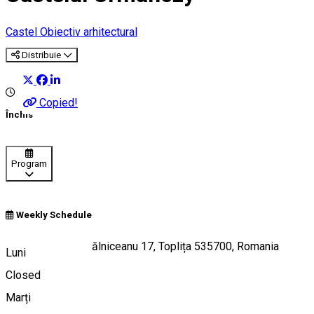
Castel
Obiectiv arhitectural
Distribuie
Copied!
Închis
Program
Weekly Schedule
Strada Mihail Kogălniceanu 17, Toplița 535700, Romania
Luni
Closed
Marți
Hartă