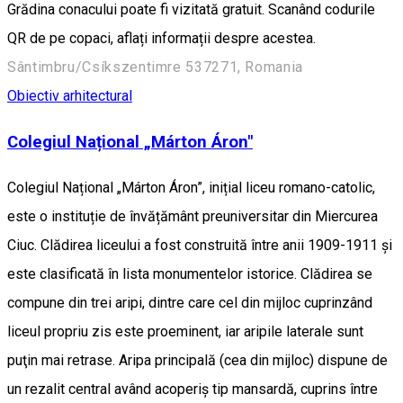
Grădina conacului poate fi vizitată gratuit. Scanând codurile
QR de pe copaci, aflați informații despre acestea.
Sântimbru/Csíkszentimre 537271, Romania
Obiectiv arhitectural
Colegiul Național „Márton Áron"
Colegiul Național „Márton Áron”, inițial liceu romano-catolic,
este o instituție de învățământ preuniversitar din Miercurea
Ciuc. Clădirea liceului a fost construită între anii 1909-1911 și
este clasificată în lista monumentelor istorice. Clădirea se
compune din trei aripi, dintre care cel din mijloc cuprinzând
liceul propriu zis este proeminent, iar aripile laterale sunt
puţin mai retrase. Aripa principală (cea din mijloc) dispune de
un rezalit central având acoperiş tip mansardă, cuprins între