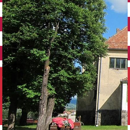
Închirieri auto
Închirieri de biciclete
English