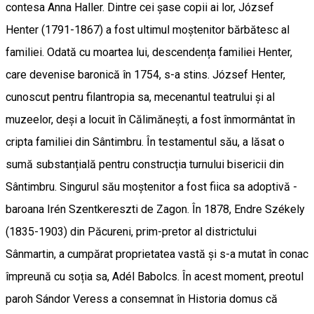
contesa Anna Haller. Dintre cei șase copii ai lor, József
Henter (1791-1867) a fost ultimul moștenitor bărbătesc al
familiei. Odată cu moartea lui, descendența familiei Henter,
care devenise baronică în 1754, s-a stins. József Henter,
cunoscut pentru filantropia sa, mecenantul teatrului și al
muzeelor, deși a locuit în Călimănești, a fost înmormântat în
cripta familiei din Sântimbru. În testamentul său, a lăsat o
sumă substanțială pentru construcția turnului bisericii din
Sântimbru. Singurul său moștenitor a fost fiica sa adoptivă -
baroana Irén Szentkereszti de Zagon. În 1878, Endre Székely
(1835-1903) din Păcureni, prim-pretor al districtului
Sânmartin, a cumpărat proprietatea vastă și s-a mutat în conac
împreună cu soția sa, Adél Babolcs. În acest moment, preotul
paroh Sándor Veress a consemnat în Historia domus că