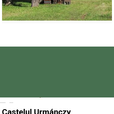
Magyar
Castelul Urmánczy