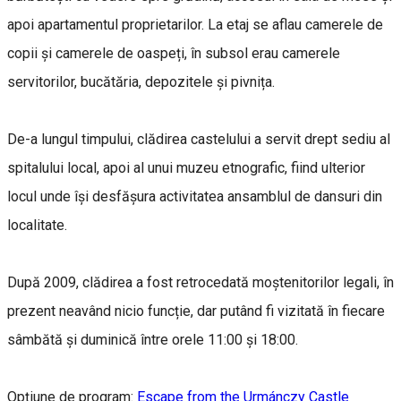
apoi apartamentul proprietarilor. La etaj se aflau camerele de
copii și camerele de oaspeți, în subsol erau camerele
servitorilor, bucătăria, depozitele și pivnița.
De-a lungul timpului, clădirea castelului a servit drept sediu al
spitalului local, apoi al unui muzeu etnografic, fiind ulterior
locul unde își desfășura activitatea ansamblul de dansuri din
localitate.
După 2009, clădirea a fost retrocedată moștenitorilor legali, în
prezent neavând nicio funcție, dar putând fi vizitată în fiecare
sâmbătă și duminică între orele 11:00 și 18:00.
Opțiune de program:
Escape from the Urmánczy Castle