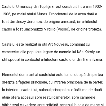
Castelul Urmánczy din Toplița a fost construit între anii 1903-
1906, pe malul râului Mureș. Proprietarul de la acea dată a
fost Urmánczy Jeromos, de origine armeană, iar arhitectul
clădrii a fost Giacomuzzi Virgilio (Vigilio), de origine tiroleză.
Castelul este realizat în stil Art Nouveau, combinat cu
caracteristicile populare legate de numele lui Kós Károly, un
stil special în contextul arhitecturii castelelor din Transilvania.
Elementul dominant al castelului este turnul de apă din partea
dreaptă a fațadei principale, cu intrarea principală de la parter.
În interiorul castelului, salonul principal cu o înălțime de două
etaje oferă accesul spre restul camerelor, spre camerele
bărbătești cu vedere spre grădină, accesul în sala de mese și