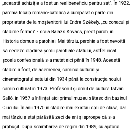
„această achiziție a fost un real beneficiu pentru sat”. În 1922,
parohia locală romano-catolică a cumpărat o parte din
proprietate de la moștenitorii lui Endre Székely, „cu conacul și
clădirile fermei” - scria Balázs Kovács, preot paroh, în
Historia domus a parohiei. Mai târziu, parohia a fost nevoită
să cedeze clădirea școlii parohiale statului, astfel încât
școala confesională s-a mutat aici până în 1948. Această
clădire a fost, de asemenea, căminul cultural și
cinematograful satului din 1934 până la construcția noului
cămin cultural în 1973. Profesorul și omul de cultură István
Salló, în 1957 a înființat aici primul muzeu sătesc din bazinul
Ciucului. În anii 1970 în clădire mai existau săli de clasă, dar
mai târziu a stat părăsită zeci de ani și aproape că s-a
prăbușit. După schimbarea de regim din 1989, cu ajutorul