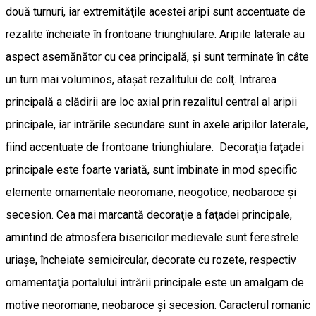
două turnuri, iar extremităţile acestei aripi sunt accentuate de
rezalite încheiate în frontoane triunghiulare. Aripile laterale au
aspect asemănător cu cea principală, şi sunt terminate în câte
un turn mai voluminos, ataşat rezalitului de colţ. Intrarea
principală a clădirii are loc axial prin rezalitul central al aripii
principale, iar intrările secundare sunt în axele aripilor laterale,
fiind accentuate de frontoane triunghiulare. Decoraţia faţadei
principale este foarte variată, sunt îmbinate în mod specific
elemente ornamentale neoromane, neogotice, neobaroce şi
secesion. Cea mai marcantă decoraţie a faţadei principale,
amintind de atmosfera bisericilor medievale sunt ferestrele
uriaşe, încheiate semicircular, decorate cu rozete, respectiv
ornamentaţia portalului intrării principale este un amalgam de
motive neoromane, neobaroce şi secesion. Caracterul romanic