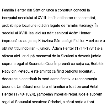
Familia Henter din Sântionlunca a construit conacul la
începutul secolului al XVIII-lea în stil baroc-renascentist,
probabil pe locul unei clădiri legate de familia Hadnagy. În
secolul al XVIII-lea, aici au trăit seniorul Ádám Henter
împreună cu soția sa, Krisztina Sármasági. Fiul lor – cel care a
obținut titlul nobiliar –, juniorul Ádám Henter (1714-1781) s-a
născut aici, iar după masacrul de la Siculeni a devenit judele
suprem regal al Scaunului Ciuc. Împreună cu soția sa, Borbála
Nagy din Petecu, este amintit ca fiind patronul localității,
deoarece a contribuit în mod semnificativ la reconstrucția
bisericii. Următorul membru al familiei a fost baronul Antal
Henter (1748-1824), șambelan imperial-regal, judele suprem
regal al Scaunului secuiesc Odorhei, a cărui soție a fost