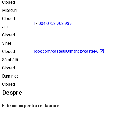
Closed
Miercuri
Closed
004 0733 309 791
•
004 0752 702 939
Joi
Closed
Vineri
https://www.facebook.com/castelulUrmanczykastely/
Closed
Sâmbătă
Closed
Duminică
+40733309791
Closed
Despre
Este închis pentru restaurare.