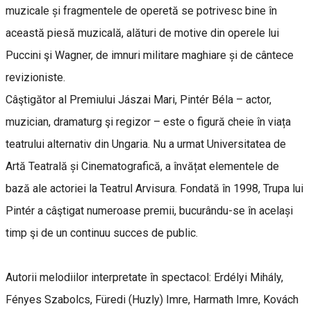
muzicale și fragmentele de operetă se potrivesc bine în
această piesă muzicală, alături de motive din operele lui
Puccini şi Wagner, de imnuri militare maghiare și de cântece
revizioniste.
Câştigător al Premiului Jászai Mari, Pintér Béla – actor,
muzician, dramaturg şi regizor – este o figură cheie în viața
teatrului alternativ din Ungaria. Nu a urmat Universitatea de
Artă Teatrală și Cinematografică, a învățat elementele de
bază ale actoriei la Teatrul Arvisura. Fondată în 1998, Trupa lui
Pintér a câştigat numeroase premii, bucurându-se în același
timp şi de un continuu succes de public.
Autorii melodiilor interpretate în spectacol: Erdélyi Mihály,
Fényes Szabolcs, Füredi (Huzly) Imre, Harmath Imre, Kovách