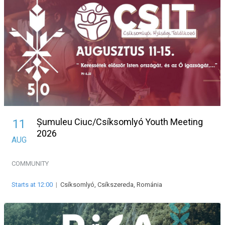
Șumuleu Ciuc/Csíksomlyó Youth Meeting
11
2026
AUG
COMMUNITY
Starts at 12:00
|
Csíksomlyó, Csíkszereda, Románia