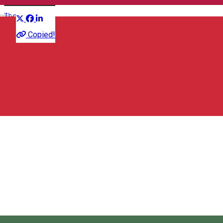
Distribuie
English
Theatre
Copied!
40/30
Csíki Játékszín Municipal Theater
Bulevardul Timișoarei 6, Miercurea Ciuc 530102, Romania
Csíki Játékszín Municipal Theater