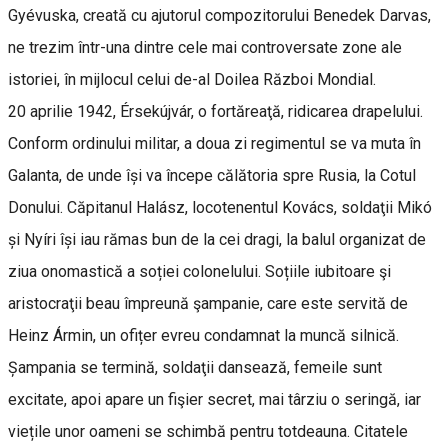
Gyévuska, creată cu ajutorul compozitorului Benedek Darvas,
ne trezim într-una dintre cele mai controversate zone ale
istoriei, în mijlocul celui de-al Doilea Război Mondial.
20 aprilie 1942, Érsekújvár, o fortăreaţă, ridicarea drapelului.
Conform ordinului militar, a doua zi regimentul se va muta în
Galanta, de unde își va începe călătoria spre Rusia, la Cotul
Donului. Căpitanul Halász, locotenentul Kovács, soldaţii Mikó
și Nyíri își iau rămas bun de la cei dragi, la balul organizat de
ziua onomastică a soției colonelului. Soțiile iubitoare şi
aristocraţii beau împreună şampanie, care este servită de
Heinz Ármin, un ofițer evreu condamnat la muncă silnică.
Șampania se termină, soldaţii dansează, femeile sunt
excitate, apoi apare un fişier secret, mai târziu o seringă, iar
viețile unor oameni se schimbă pentru totdeauna. Citatele