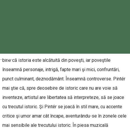
About
Pintér Béla face parte din clubul select al creatorilor de teatru
care şi-au făcut un titlu de glorie din răfuiala publică cu
trecutul istoric. Dramaturgul-regizor Pintér Béla ştie foarte
Magyar
bine că istoria este alcătuită din poveşti, iar poveştile
înseamnă personaje, intrigă, fapte mari şi mici, confruntări,
punct culminant, deznodământ. Înseamnă controverse. Pintér
mai ştie că, spre deosebire de istoric care nu are voie să
inventeze, artistul are libertatea să interpreteze, să se joace
cu trecutul istoric. Şi Pintér se joacă în stil mare, cu accente
critice şi umor amar cât încape, aventurându-se în zonele cele
mai sensibile ale trecutului istoric. În piesa muzicală