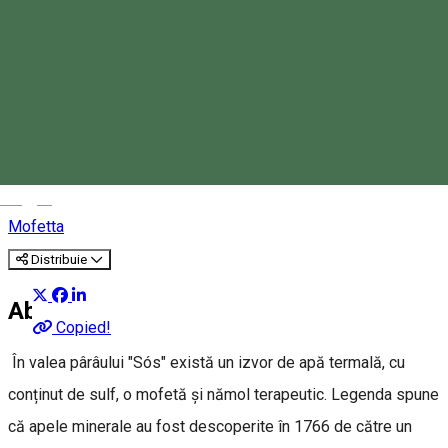
Mofetta in Băile Seiche
Magyar
Mofetta
Distribuie
About
Copied!
În valea pârâului "Sós" există un izvor de apă termală, cu
conținut de sulf, o mofetă și nămol terapeutic. Legenda spune
că apele minerale au fost descoperite în 1766 de către un