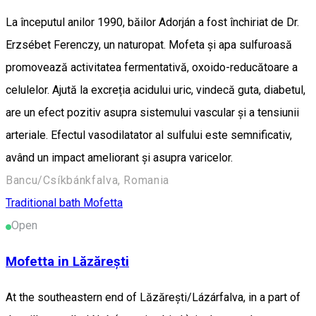
La începutul anilor 1990, băilor Adorján a fost închiriat de Dr.
Erzsébet Ferenczy, un naturopat. Mofeta și apa sulfuroasă
promovează activitatea fermentativă, oxoido-reducătoare a
celulelor. Ajută la excreția acidului uric, vindecă guta, diabetul,
are un efect pozitiv asupra sistemului vascular și a tensiunii
arteriale. Efectul vasodilatator al sulfului este semnificativ,
având un impact ameliorant și asupra varicelor.
Bancu/Csíkbánkfalva, Romania
Traditional bath
Mofetta
Open
Mofetta in Lăzărești
At the southeastern end of Lăzărești/Lázárfalva, in a part of