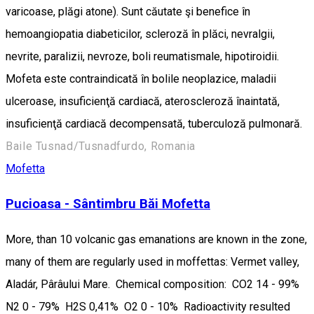
varicoase, plăgi atone). Sunt căutate şi benefice în
hemoangiopatia diabeticilor, scleroză în plăci, nevralgii,
nevrite, paralizii, nevroze, boli reumatismale, hipotiroidii.
Mofeta este contraindicată în bolile neoplazice, maladii
ulceroase, insuficienţă cardiacă, ateroscleroză înaintată,
insuficienţă cardiacă decompensată, tuberculoză pulmonară.
Baile Tusnad/Tusnadfurdo, Romania
Mofetta
Pucioasa - Sântimbru Băi Mofetta
More, than 10 volcanic gas emanations are known in the zone,
many of them are regularly used in moffettas: Vermet valley,
Aladár, Pârâului Mare. Chemical composition: CO2 14 - 99%
N2 0 - 79% H2S 0,41% O2 0 - 10% Radioactivity resulted