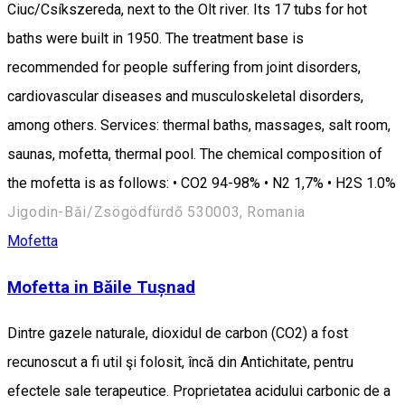
Ciuc/Csíkszereda, next to the Olt river. Its 17 tubs for hot
baths were built in 1950. The treatment base is
recommended for people suffering from joint disorders,
cardiovascular diseases and musculoskeletal disorders,
among others. Services: thermal baths, massages, salt room,
saunas, mofetta, thermal pool. The chemical composition of
the mofetta is as follows: • CO2 94-98% • N2 1,7% • H2S 1.0%
Jigodin-Băi/Zsögödfürdő 530003, Romania
Mofetta
Mofetta in Băile Tușnad
Dintre gazele naturale, dioxidul de carbon (CO2) a fost
recunoscut a fi util şi folosit, încă din Antichitate, pentru
efectele sale terapeutice. Proprietatea acidului carbonic de a