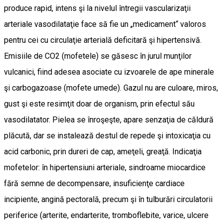
produce rapid, intens şi la nivelul întregii vascularizaţii
arteriale vasodilataţie face să fie un „medicament“ valoros
pentru cei cu circulaţie arterială deficitară şi hipertensivă.
Emisiile de CO2 (mofetele) se găsesc în jurul munţilor
vulcanici, fiind adesea asociate cu izvoarele de ape minerale
şi carbogazoase (mofete umede). Gazul nu are culoare, miros,
gust şi este resimţit doar de organism, prin efectul său
vasodilatator. Pielea se înroşeşte, apare senzaţia de căldură
plăcută, dar se instalează destul de repede şi intoxicaţia cu
acid carbonic, prin dureri de cap, ameţeli, greaţă. Indicaţia
mofetelor: în hipertensiuni arteriale, sindroame miocardice
fără semne de decompensare, insuficienţe cardiace
incipiente, angină pectorală, precum şi în tulburări circulatorii
periferice (arterite, endarterite, tromboflebite, varice, ulcere