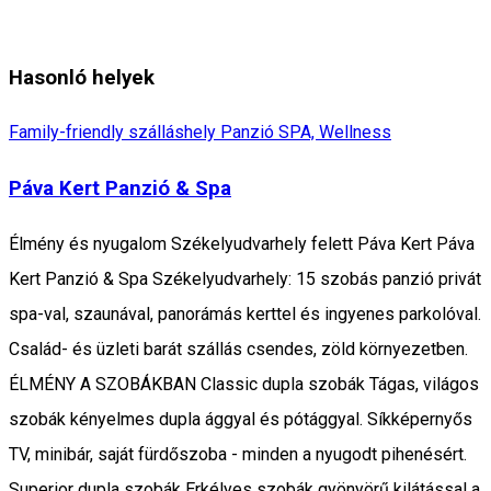
Hasonló helyek
Family-friendly szálláshely
Panzió
SPA, Wellness
Páva Kert Panzió & Spa
Élmény és nyugalom Székelyudvarhely felett Páva Kert Páva
Kert Panzió & Spa Székelyudvarhely: 15 szobás panzió privát
spa-val, szaunával, panorámás kerttel és ingyenes parkolóval.
Család- és üzleti barát szállás csendes, zöld környezetben.
ÉLMÉNY A SZOBÁKBAN Classic dupla szobák Tágas, világos
szobák kényelmes dupla ággyal és pótággyal. Síkképernyős
TV, minibár, saját fürdőszoba - minden a nyugodt pihenésért.
Superior dupla szobák Erkélyes szobák gyönyörű kilátással a