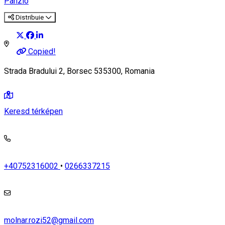
Panzió
Distribuie
Copied!
Strada Bradului 2, Borsec 535300, Romania
Keresd térképen
+40752316002
•
0266337215
molnar.rozi52@gmail.com