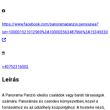
https://www.facebook.com/panoramapanzio.pensiunea?
lst=100001521012969%3A100003563487966%3A15349330
+40752316002
Leírás
A Panorama Panzió ideális családok vagy baráti társaságok
számára. Panorámás és csendes környezetben, közel a
forrásokhoz és az üdülőhely központjához. A hostelre néző,