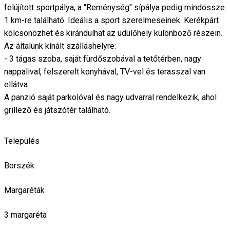
felújított sportpálya, a "Reménység" sípálya pedig mindössze
1 km-re található. Ideális a sport szerelmeseinek. Kerékpárt
kölcsönözhet és kirándulhat az üdülőhely különböző részein.
Az általunk kínált szálláshelyre:
- 3 tágas szoba, saját fürdőszobával a tetőtérben, nagy
nappalival, felszerelt konyhával, TV-vel és terasszal van
ellátva
A panzió saját parkolóval és nagy udvarral rendelkezik, ahol
grillező és játszótér található.
Település
Borszék
Margaréták
3 margaréta